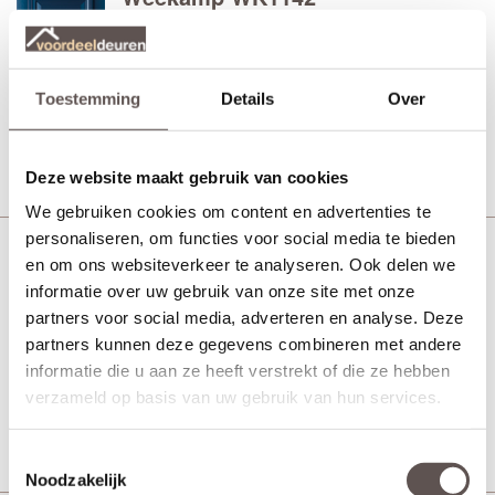
Voordeur
Toestemming
Details
Over
Vanaf € 1832,-
30 werkdagen
Bekijk
Deze website maakt gebruik van cookies
We gebruiken cookies om content en advertenties te
personaliseren, om functies voor social media te bieden
en om ons websiteverkeer te analyseren. Ook delen we
Weekamp WK1143 Blank
informatie over uw gebruik van onze site met onze
isolatieglas
partners voor social media, adverteren en analyse. Deze
Voordeur
partners kunnen deze gegevens combineren met andere
informatie die u aan ze heeft verstrekt of die ze hebben
Vanaf € 1978,-
30 werkdagen
verzameld op basis van uw gebruik van hun services.
Bekijk
Toestemmingsselectie
Noodzakelijk