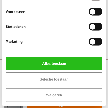
Weekamp WK1143 Klassiek glas
Voorkeuren
in lood
Voordeur
Statistieken
Vanaf € 1978,-
30 werkdagen
Marketing
Bekijk
Alles toestaan
Weekamp WK1143 Zonder glas
Voordeur
Selectie toestaan
Weigeren
Vanaf € 1978,-
30 werkdagen
Bekijk