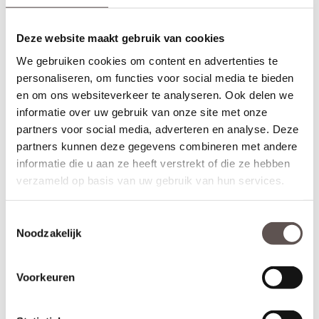
Contactgegevens
Deze website maakt gebruik van cookies
We gebruiken cookies om content en advertenties te
Bel naar
075-6572211
personaliseren, om functies voor social media te bieden
en om ons websiteverkeer te analyseren. Ook delen we
Snel antwoord?
informatie over uw gebruik van onze site met onze
Chat direct met onze deuren specialist voor al je
partners voor social media, adverteren en analyse. Deze
vragen.
(8.00 tot 22.00 uur)
Start chat
partners kunnen deze gegevens combineren met andere
informatie die u aan ze heeft verstrekt of die ze hebben
verzameld op basis van uw gebruik van hun services.
Rosbayerweg 103
1521 RW Wormerveer
Toestemmingsselectie
Noodzakelijk
Voorkeuren