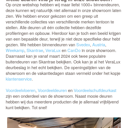
Op onze webshop hebben wij maar liefst 1000+ binnendeuren,
deze kunnen wij natuurlijk niet allemaal in onze showroom laten
zien. We hebben ervoor gekozen om een greep uit
verschillende collecties van verschillende merken tentoon te
stellen. Alle deuren uit één collectie hebben dezelfde
profileringen en opbouw. Hierdoor kan je toch een beeld krijgen
van een bepaalde deur, terwijl je niet deze specifieke deur hebt
gezien. We hebben binnendeuren van
Svedex
,
Austria
,
Weekamp
,
Skantrae
,
VeraLux
en
CanDo
in onze showroom.
Daarnaast kan je vanaf maart 2024 ook twee populaire
buitendeuren van Skantrae bekijken. Ook kan je al het VeraLux
deurbeslag in het echt bekijken. De openingstijden van de
showroom en de vakantiedagen staan vermeld onder het kopje
klantenservice
.
Voordeelvloeren
,
Voordeeldeuren
en
Voordeelschuifdeurkast
zijn een onderdeel van de showroom. Naast mooie deuren
hebben wij dus meerdere producten die je allemaal vrijblijvend
kunt bekijken. Tot snel!