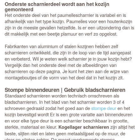
Onderste scharnierdeel wordt aan het kozijn
gemonteerd
Het onderste deel van het paumellescharnier is variabel en is
afhankelijk van het type kozijn. Paumelles voor een houtenkozijn
zijn in de meeste gevallen hetzelfde. Is er een uitzondering dan is
dit makkelijk met een beetje plamuur en verf zo opgelost.
Fabrikanten van aluminium of stalen kozijnen hebben zelf
scharnieren ontwikkeld, die zijn in de loop van de tijd aangepast
en verbeterd. Wil je weten welk scharnier je in jouw kozijn hebt?
Vergelijk dan het onderste deel met de afbeeldingen van
scharnieren op deze pagina. Je kunt het zien aan de wijze van
montageboutjes of de vorm van het deel dat in het kozijn zit.
Stompe binnendeuren | Gebruik bladscharnieren
Standaard scharnieren worden technisch omschreven als
bladscharnieren. In het blad van het scharnier worden 3 of 4
schroeven gedraaid zodat het goed aan de
stompe deur
en het
kozijn bevestigd wordt Er is een grote variatie aan binnendeuren
en voor elke type deur is een scharnier beschikbaar in grootte,
sterkte, materiaal en kleur.
zijn altijd het
Kogellager scharnieren
beste, slijten niet en laten geen metaalslijpsel op de muur, de
vloer en plinten achter. De meest voorkomende stompe