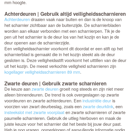
mm hoogte.
Achterdeuren | Gebruik altijd veiligheidsscharnieren
Achterdeuren
draaien vaak naar buiten en dan is de knoop van
het scharnier zichtbaar aan de buitenzijde. De scharnierbladen
worden aan elkaar verbonden met een scharnierpen. Tik je de
pen uit het scharnier is de deur los van het kozijn en kan je de
deur openen aan de scharnierzijde.
Een veiligheidsscharnier voorkomt dit doordat er een stift op het
scharnierblad is gemaakt die in het kozijn steekt als de deur
gesloten is. Deze veiligheidsstift voorkomt het uittillen van de deur
uit het kozijn. De meest verkochte veiligheid scharnieren zijn
kogellager veiligheidsscharnieren 89 mm
.
Zwarte deuren | Gebruik zwarte scharnieren
De keuze aan
zwarte deuren
groeit nog steeds en zijn niet meer
alleen binnendeuren. De trend is ook overgeslagen op zwarte
voordeuren en zwarte achterdeuren. Een
industriële deur
is
voorzien van zwart deurbeslag, zoals een
zwarte deurklink
, een
insteekslot met zwarte voorplaat
en zwarte scharnieren of zwarte
paumelle scharnieren. Gebruik de uitleg hierboven en maak de
juiste keuze voor het scharnier dat het beste bij jouw deur past.
Heb je nog vragen, opmerkingen of aanvullende informatie nodig