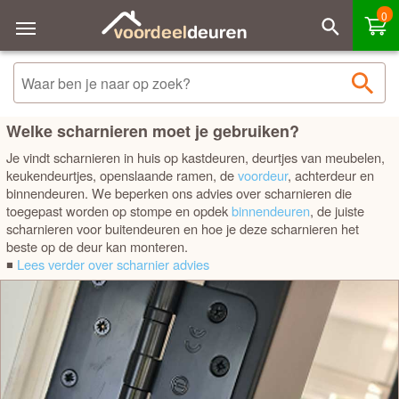
0
Sorteren
Filteren
Merk - A tot Z
Merk - Z tot A
Welke scharnieren moet je gebruiken?
Je vindt scharnieren in huis op kastdeuren, deurtjes van meubelen,
Prijs laag - hoog
keukendeurtjes, openslaande ramen, de
voordeur
, achterdeur en
binnendeuren. We beperken ons advies over scharnieren die
Prijs hoog - laag
toegepast worden op stompe en opdek
binnendeuren
, de juiste
scharnieren voor buitendeuren en hoe je deze scharnieren het
beste op de deur kan monteren.
Best verkocht
◾
Lees verder over scharnier advies