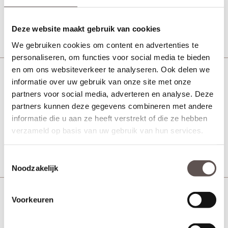
€ 12,50
Bekijk
Deze website maakt gebruik van cookies
We gebruiken cookies om content en advertenties te
personaliseren, om functies voor social media te bieden
en om ons websiteverkeer te analyseren. Ook delen we
Deurbeslag Paumelle scharnier Polynorm
informatie over uw gebruik van onze site met onze
partners voor social media, adverteren en analyse. Deze
partners kunnen deze gegevens combineren met andere
informatie die u aan ze heeft verstrekt of die ze hebben
€ 6,60
verzameld op basis van uw gebruik van hun services.
Bekijk
Toestemmingsselectie
Noodzakelijk
Deurbeslag Paumelle scharnier Polynorm
Voorkeuren
zwart