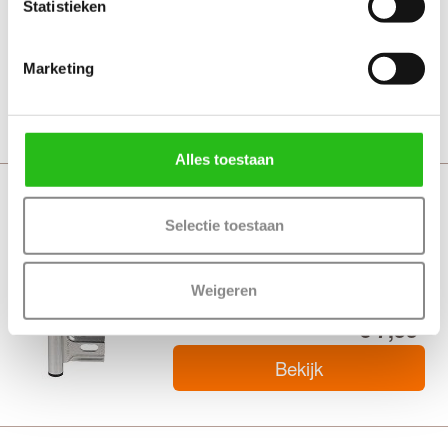
Statistieken
€ 9,45
Marketing
Bekijk
Alles toestaan
Deurbeslag Paumelle scharnier Polynorm
Selectie toestaan
Plus
Weigeren
€ 7,55
Bekijk