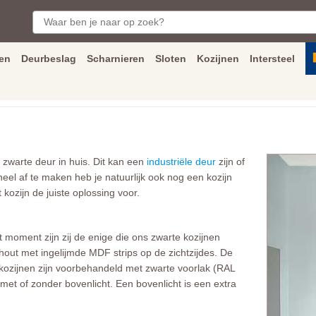
en
Deurbeslag
Scharnieren
Sloten
Kozijnen
Intersteel
ngen
Inmeet
en
montage
service
Bezorging
tot achter de voorde
 zwarte deur in huis. Dit kan een
industriële deur
zijn of
heel af te maken heb je natuurlijk ook nog een kozijn
t kozijn de juiste oplossing voor.
 moment zijn zij de enige die ons zwarte kozijnen
hout met ingelijmde MDF strips op de zichtzijdes. De
 kozijnen zijn voorbehandeld met zwarte voorlak (RAL
met of zonder bovenlicht. Een bovenlicht is een extra