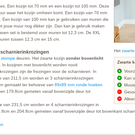
tes. Een kozijn tot 70 mm en een kozijn tot 100 mm. Deze
uur waar het kozijn omheen komt. Een kozijn van 70 mm
k. Een kozijn van 100 mm kan je gebruiken van muren die
t jouw muur nog dikker zijn. Dan kan je gebruik maken
traven set is bestemd voor muren tot 12,3 cm. De XXL
 muren tussen 12,3 cm en 15 cm.
Het
zwarte
 scharnierinkrozingen
r
stompe
deuren. Het zwarte kozijn
zonder bovenlicht
Zwarte k
. In kozijnen met bovenlicht worden nooit
Voorzi
rozingen zijn de frezingen voor de scharnieren. In
e van 211,5 cm worden er 3 scharnierinkrozingen
Kan op
en gemaakt ter behoeve van
89x89 mm ronde hoeken
Mooie 
m en 179.8cm gemeten vanaf bovenzijde deur tot
Gevoel
Alleen
e van 231,5 cm worden er 4 scharnierinkrozingen in
5.8cm en 204.8cm gemeten vanaf bovenzijde deur tot bovenkant scharn
en