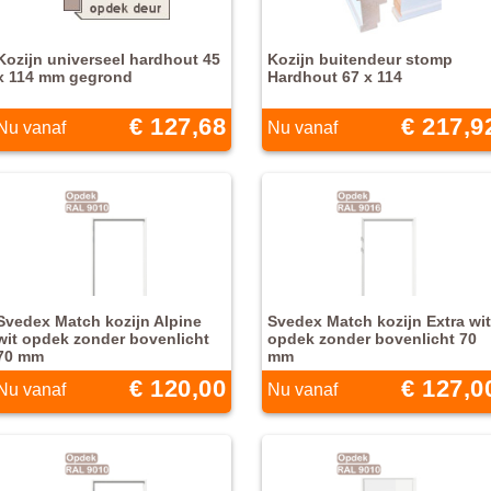
Kozijn universeel hardhout 45
Kozijn buitendeur stomp
x 114 mm gegrond
Hardhout 67 x 114
€ 127,68
€ 217,9
Nu vanaf
Nu vanaf
Svedex Match kozijn Alpine
Svedex Match kozijn Extra wit
wit opdek zonder bovenlicht
opdek zonder bovenlicht 70
70 mm
mm
€ 120,00
€ 127,0
Nu vanaf
Nu vanaf