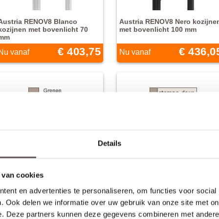
Austria RENOV8 Blanco
Austria RENOV8 Nero kozijne
kozijnen met bovenlicht 70
met bovenlicht 100 mm
mm
€ 403,75
€ 436,0
Nu vanaf
Nu vanaf
Kozijn opdek grenen 56 x 90
Kozijn stomp Grenen 56 x 90
Details
mm grondverf wit
gegrond
€ 57,75
€ 57,7
Nu vanaf
Nu vanaf
 van cookies
ent en advertenties te personaliseren, om functies voor social
. Ook delen we informatie over uw gebruik van onze site met on
e. Deze partners kunnen deze gegevens combineren met andere i