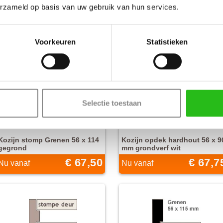
erzameld op basis van uw gebruik van hun services.
Kozijn opdek grenen 56 x 115
Kozijn stomp Grenen 56 x 90
mm grondverf wit
gegrond zwart
Voorkeuren
Statistieken
€ 67,50
€ 67,5
Nu vanaf
Nu vanaf
Selectie toestaan
Kozijn stomp Grenen 56 x 114
Kozijn opdek hardhout 56 x 9
gegrond
mm grondverf wit
€ 67,50
€ 67,7
Nu vanaf
Nu vanaf