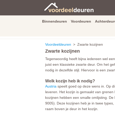
Binnendeuren
Voordeuren
Achterdeur
9.3
/
10
van
2590
beoordeli
Voordeeldeuren
> Zwarte kozijnen
Zwarte kozijnen
Tegenwoordig heeft bijna iedereen wel een
juist een klassieke zwarte deur. Om het ge
nodig in dezelfde stijl. Hiervoor is een zwar
Welk kozijn heb ik nodig?
Austria
speelt goed op deze wens in. Op dit
leveren. Het kozijn is gemaakt van grenen 
kozijnen hebben een smalle omlijsting. De
9005). Deze kozijnen heb je in twee types, 
raam boven je deur in het kozijn.