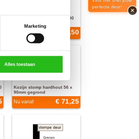
Vind hier snel jouw
perfecte deur!
×
Kozijn opdek grenen 56 x 90
mm grondverf zwart
Marketing
0
€ 67,50
Nu vanaf
Alles toestaan
0
Kozijn stomp hardhout 56 x
90mm gegrond
5
€ 71,25
Nu vanaf