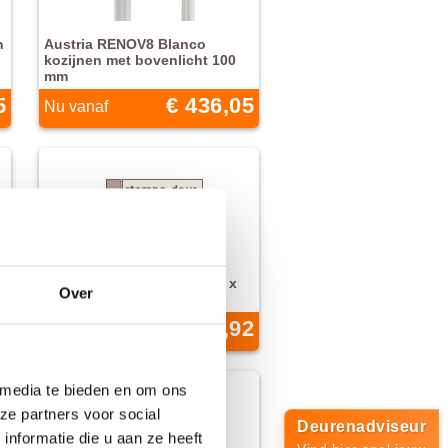
n
Austria RENOV8 Blanco
kozijnen met bovenlicht 100
mm
5
€ 436,05
Nu vanaf
Kozijn universeel vuren 45 x
Over
90 mm
5
€ 61,92
Nu vanaf
 media te bieden en om ons
ze partners voor social
Deurenadviseur
nformatie die u aan ze heeft