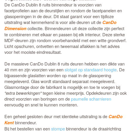
De CanDo Dublin 8 ruits binnendeur is voorzien van
facetprofielen aan de deurstijlen en rondom de facetpanelen en
glasopeningen in de deur. Dit staat garant voor een tijdloze
uitstraling wat kenmerkend is voor alle deuren uit de
CanDo
collectie. Binnendeuren uit deze collectie zijn perfect
Dimension
te combineren met elkaar en passen bij elk interieur. Deze sterke
MDF-deuren zijn rondom voorbehandeld met een witte grondverf.
Licht opschuren, ontvetten en tweemaal aflakken is het advies
voor het mooiste eindresultaat.
De massieve CanDo Dublin 8 ruits deuren hebben een dikte van
40 mm en zijn voorzien van een
slotgat op standaard hoogte
. De
bijpassende glaslatten worden op maat in de glasopening
meegeleverd. Glas wordt standaard separaat meegeleverd.
Glasmontage door de fabrikant is mogelijk en toe te voegen bij
"extra bewerkingen"
tegen kleine meerprijs. Opdekdeuren zijn ook
direct voorzien van boringen om de
paumelle scharnieren
eenvoudig en snel te kunnen monteren.
Een geheel gesloten deur met identieke uitstraling is de
CanDo
binnendeur.
Kent
Bij het bestellen van een
stompe
binnendeur is de draairichting