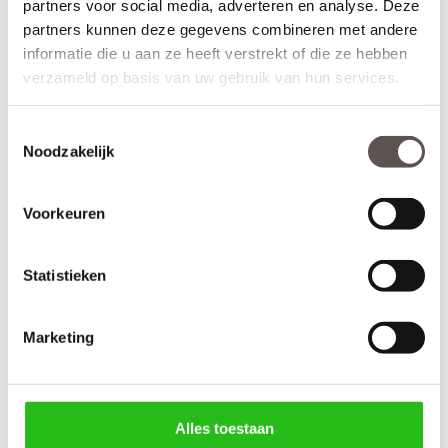
partners voor social media, adverteren en analyse. Deze
Bekijk de video over de deuren uit de Dimension collectie:
partners kunnen deze gegevens combineren met andere
informatie die u aan ze heeft verstrekt of die ze hebben
verzameld op basis van uw gebruik van hun services.
Toestemmingsselectie
Noodzakelijk
Voorkeuren
Statistieken
Kenmerken CanDo Dublin 8 ruits
Marketing
Materiaal: MDF
Afwerking: Grondverf RAL9010
Maatwerk mogelijk: Nee
Inkortmogelijkheden opdek: Onderzijde 50 mm
Alles toestaan
Inkortmogelijkheden stomp: Onderzijde 50 mm, zijstijlen en