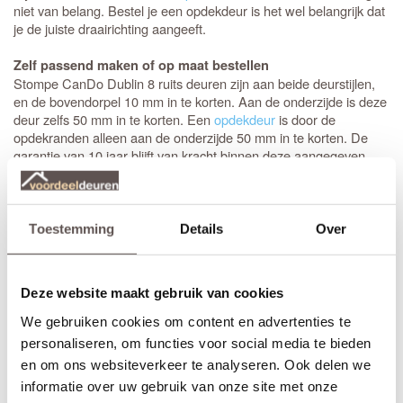
niet van belang. Bestel je een opdekdeur is het wel belangrijk dat
je de juiste draairichting aangeeft.
Zelf passend maken of op maat bestellen
Stompe CanDo Dublin 8 ruits deuren zijn aan beide deurstijlen,
en de bovendorpel 10 mm in te korten. Aan de onderzijde is deze
deur zelfs 50 mm in te korten. Een
opdekdeur
is door de
opdekranden alleen aan de onderzijde 50 mm in te korten. De
garantie van 10 jaar blijft van kracht binnen deze aangegeven
marges.
Maatwerk is mogelijk als de gewenste afmeting meer afwijkt dan
de aangegeven marges of als je kiest voor het gemak van deuren
Toestemming
Details
Over
op maat. De prijs en keuze voor maatwerk zijn zichtbaar onder de
beschikbare afmetingen. De levertijd voor maatwerkdeuren is 29
werkdagen.
Deze website maakt gebruik van cookies
(Helaas geen maatwerk beschikbaar in combinatie met glas in
lood ramen)
We gebruiken cookies om content en advertenties te
personaliseren, om functies voor social media te bieden
Thuisbezorgd in slechts 5 werkdagen
en om ons websiteverkeer te analyseren. Ook delen we
(Glasmontage of andere bewerkingen verlengt de levertijd met 3
informatie over uw gebruik van onze site met onze
werkdagen)