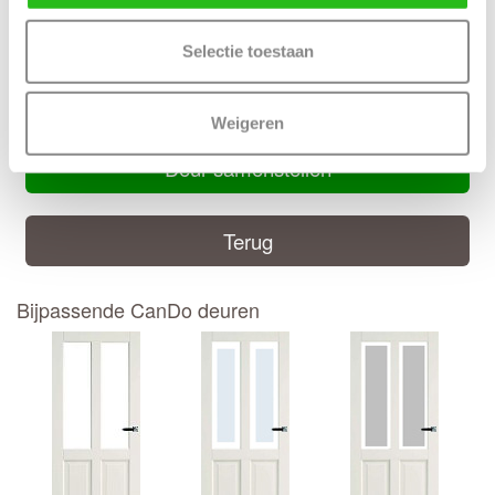
bovendorpel 10 mm
Selectie toestaan
Handige CanDo montage handleiding
CanDo montage handleiding
Weigeren
Deur samenstellen
Terug
Bijpassende CanDo deuren