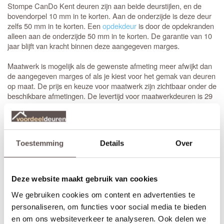
Stompe CanDo Kent deuren zijn aan beide deurstijlen, en de
bovendorpel 10 mm in te korten. Aan de onderzijde is deze deur
zelfs 50 mm in te korten. Een
opdekdeur
is door de opdekranden
alleen aan de onderzijde 50 mm in te korten. De garantie van 10
jaar blijft van kracht binnen deze aangegeven marges.
Maatwerk is mogelijk als de gewenste afmeting meer afwijkt dan
de aangegeven marges of als je kiest voor het gemak van deuren
op maat. De prijs en keuze voor maatwerk zijn zichtbaar onder de
beschikbare afmetingen. De levertijd voor maatwerkdeuren is 29
werkdagen.
Thuisbezorgd in slechts 5 werkdagen
(Bewerkingen zoals een extra tochtvaldorpel verlengt de levertijd
Toestemming
Details
Over
met 3 werkdagen)
Bekijk de video over de deuren uit de Dimension collectie:
Deze website maakt gebruik van cookies
We gebruiken cookies om content en advertenties te
personaliseren, om functies voor social media te bieden
en om ons websiteverkeer te analyseren. Ook delen we