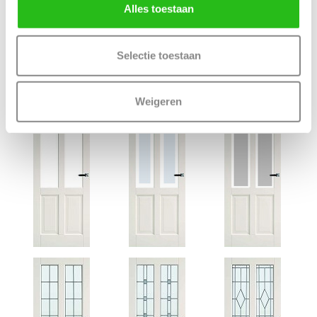
Deur samenstellen
Alles toestaan
Terug
Selectie toestaan
Bijpassende CanDo deuren
Weigeren