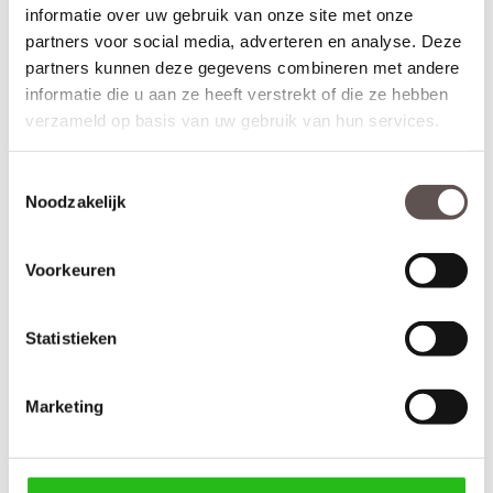
informatie over uw gebruik van onze site met onze
partners voor social media, adverteren en analyse. Deze
partners kunnen deze gegevens combineren met andere
informatie die u aan ze heeft verstrekt of die ze hebben
verzameld op basis van uw gebruik van hun services.
Toestemmingsselectie
Noodzakelijk
Kenmerken CanDo Kent
Materiaal: MDF
Afwerking: Grondverf RAL9010
Voorkeuren
Maatwerk mogelijk: Nee
Inkortmogelijkheden opdek: Onderzijde 50 mm
Inkortmogelijkheden stomp: Onderzijde 50 mm, zijstijlen en
Statistieken
bovendorpel 10 mm
Marketing
Handige CanDo montage handleiding
CanDo montage handleiding