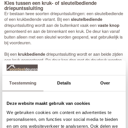
Kies tussen een kruk- of sleutelbediende
driepuntssluiting
Er bestaan twee soorten driepuntssluitingen: een sleutelbediende
of een krukbediende variant. Bij een
sleutelbediende
driepuntssluiting wordt aan de buitenkant vaak een
vaste knop
gemonteerd en aan de binnenkant een kruk. De deur kan vanaf
buiten alleen met een sleutel worden geopend, wat gebruikelijk is
bij voordeuren.
Bij een
driepuntssluiting wordt er aan beide zijden
krukbediende
een kruk gemonteerd. De deur kan dan met de deurkruk worden
geopend nadat deze met de sleutel van het slot is gehaald. Dit
type wordt veel toegepast bij
en balkondeuren.
achterdeuren
Heb je gekozen voor een buitendeur met driepuntssluiting? Dan
Toestemming
Details
Over
adviseren wij om direct
veiligheidsbeslag
mee te bestellen.
Hiermee combineer je optimale inbraakbeveiliging met een hoog
wooncomfort, zodat je jouw woning altijd met een gerust hart
Deze website maakt gebruik van cookies
verlaat.
We gebruiken cookies om content en advertenties te
personaliseren, om functies voor social media te bieden
Eenvoudig zelf de dagschoot omdraaien van de
en om ons websiteverkeer te analyseren. Ook delen we