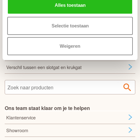
Stompe deur heeft geen draairichting
Alles toestaan
Inmeten en montage
Selectie toestaan
Veel gestelde vragen
Zo bestel je een complete deur
Weigeren
Sloten en bewerkingen
Verschil tussen een slotgat en krukgat
Ons team staat klaar om je te helpen
Klantenservice
Showroom