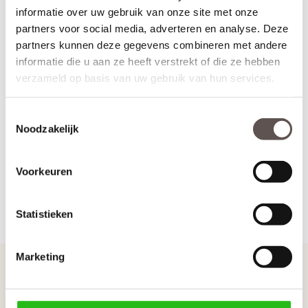
meerpuntssluiting, hieronder zie je hoe je dat doet!
informatie over uw gebruik van onze site met onze
partners voor social media, adverteren en analyse. Deze
partners kunnen deze gegevens combineren met andere
informatie die u aan ze heeft verstrekt of die ze hebben
verzameld op basis van uw gebruik van hun services.
Toestemmingsselectie
Noodzakelijk
Voorkeuren
Statistieken
Terug naar Sloten & Deurbeslag
Marketing
Handig om te weten
Opdekdeuren opmeten