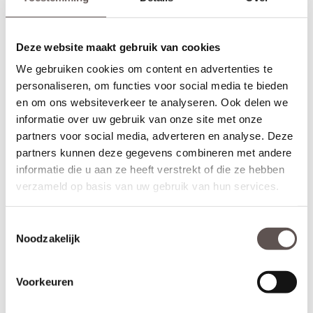
Waar staan de reviews van Voordeeldeuren?
Je vindt reviews over onze producten direct op de website van
Deze website maakt gebruik van cookies
Voordeeldeuren, of door via Google te zoeken naar
klantervaringen met Voordeeldeuren. Reviews zijn herkenbaar
We gebruiken cookies om content en advertenties te
aan de sterrenscore, waarbij een score van 5 sterren het
personaliseren, om functies voor social media te bieden
maximaal...
en om ons websiteverkeer te analyseren. Ook delen we
informatie over uw gebruik van onze site met onze
Lees verder
partners voor social media, adverteren en analyse. Deze
partners kunnen deze gegevens combineren met andere
Ik heb mijn persoonlijke gegevens ingevuld. Wat doen
informatie die u aan ze heeft verstrekt of die ze hebben
jullie daarmee?
verzameld op basis van uw gebruik van hun services.
Om je optimaal van dienst te kunnen zijn, vragen wij om enkele
persoonsgegevens. Deze gebruiken wij uitsluitend voor de
Toestemmingsselectie
volgende doeleinden: het beantwoorden van je vragen, het
Noodzakelijk
opstellen en versturen van een passende offerte, en het
correct...
Voorkeuren
Lees verder