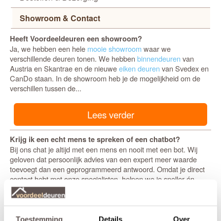
Showroom & Contact
Heeft Voordeeldeuren een showroom?
Ja, we hebben een hele
mooie showroom
waar we
verschillende deuren tonen. We hebben
binnendeuren
van
Austria en Skantrae en de nieuwe
eiken deuren
van Svedex en
CanDo staan. In de showroom heb je de mogelijkheid om de
verschillen tussen de...
Lees verder
Krijg ik een echt mens te spreken of een chatbot?
Bij ons chat je altijd met een mens en nooit met een bot. Wij
geloven dat persoonlijk advies van een expert meer waarde
toevoegt dan een geprogrammeerd antwoord. Omdat je direct
contact hebt met onze specialisten, helpen we je sneller én
beter....
Lees verder
Toestemming
Details
Over