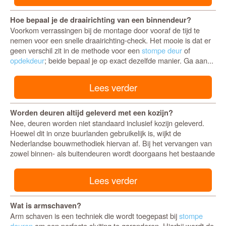
Hoe bepaal je de draairichting van een binnendeur?
Voorkom verrassingen bij de montage door vooraf de tijd te
nemen voor een snelle draairichting-check. Het mooie is dat er
geen verschil zit in de methode voor een
stompe deur
of
opdekdeur
; beide bepaal je op exact dezelfde manier. Ga aan...
Lees verder
Worden deuren altijd geleverd met een kozijn?
Nee, deuren worden niet standaard inclusief kozijn geleverd.
Hoewel dit in onze buurlanden gebruikelijk is, wijkt de
Nederlandse bouwmethodiek hiervan af. Bij het vervangen van
zowel binnen- als buitendeuren wordt doorgaans het bestaande
Lees verder
Wat is armschaven?
Arm schaven is een techniek die wordt toegepast bij
stompe
deuren
om een perfecte sluiting te garanderen. Hierbij wordt de