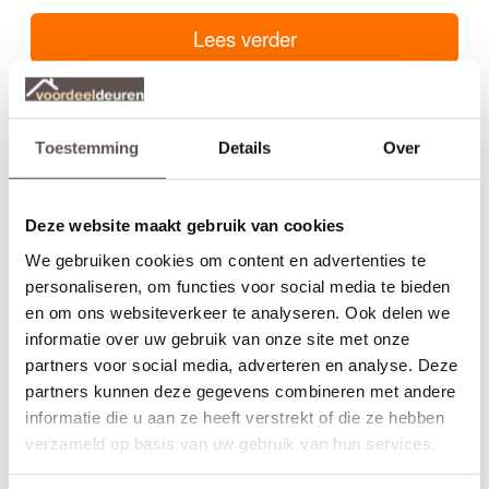
Lees verder
Hoe bepaal ik de afmetingen voor een opdekdeur?
Breedte van een opdekdeur De breedte van een
opdekdeur
kan
je bepalen op twee manieren. Je meet de bestaande deur op of
Toestemming
Details
Over
meet de breedte in het bestaande kozijn.
Standaardbreedtematen zijn: 630mm, 680 mm, 730 mm, 780
mm, 830 mm, 880 mm en 930...
Deze website maakt gebruik van cookies
Lees verder
We gebruiken cookies om content en advertenties te
personaliseren, om functies voor social media te bieden
en om ons websiteverkeer te analyseren. Ook delen we
Hoe bepaal ik de afmetingen voor een stompe deur?
De afmeting van een
stompe deur
zijn eenvoudig te bepalen
informatie over uw gebruik van onze site met onze
door de bestaande deur nauwkeurig op te meten of de
partners voor social media, adverteren en analyse. Deze
sponningmaten in het kozijn op te meten. Meet de deur op 3
partners kunnen deze gegevens combineren met andere
plaatsen in breedte op en de hoogte aan de linker en
informatie die u aan ze heeft verstrekt of die ze hebben
rechterzijde. Is het...
verzameld op basis van uw gebruik van hun services.
Lees verder