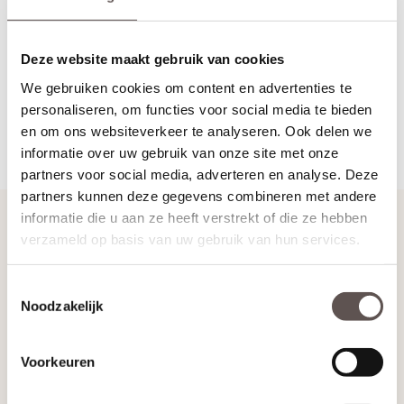
Hetzelfde geldt voor de hoogte: hoe meer je van de onderzijde
afzaagt, hoe lager de deurkruk komt te zitten. Als er meer dan 5
Deze website maakt gebruik van cookies
mm ingekort moet worden, is de onderzijde vaak de enige optie.
In beide gevallen is het essentieel om eerst goed naar het model
We gebruiken cookies om content en advertenties te
van de deur te kijken en een plan te maken, zodat de deur
personaliseren, om functies voor social media te bieden
technisch én optisch correct in het kozijn komt te hangen.
en om ons websiteverkeer te analyseren. Ook delen we
Terug naar Inmeten & Maatvoering
informatie over uw gebruik van onze site met onze
partners voor social media, adverteren en analyse. Deze
partners kunnen deze gegevens combineren met andere
Handig om te weten
informatie die u aan ze heeft verstrekt of die ze hebben
verzameld op basis van uw gebruik van hun services.
Opdekdeuren opmeten
Stompe deur heeft geen draairichting
Toestemmingsselectie
Noodzakelijk
Inmeten en montage
Veel gestelde vragen
Voorkeuren
Zo bestel je een complete deur