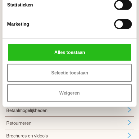
Statistieken
Sloten en bewerkingen
Verschil tussen een slotgat en krukgat
Marketing
Alles toestaan
Ons team staat klaar om je te helpen
Klantenservice
Selectie toestaan
Showroom
Weigeren
Bezorgen of afhalen
Betaalmogelijkheden
Retourneren
Brochures en video's