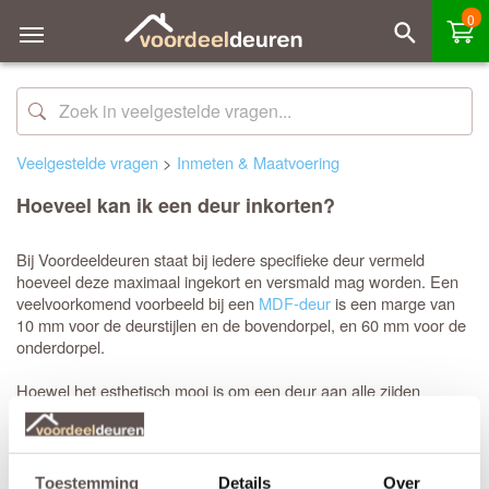
0
Veelgestelde vragen
>
Inmeten & Maatvoering
Hoeveel kan ik een deur inkorten?
Bij Voordeeldeuren staat bij iedere specifieke deur vermeld
hoeveel deze maximaal ingekort en versmald mag worden. Een
veelvoorkomend voorbeeld bij een
MDF-deur
is een marge van
10 mm voor de deurstijlen en de bovendorpel, en 60 mm voor de
onderdorpel.
Hoewel het esthetisch mooi is om een deur aan alle zijden
gelijkmatig te bewerken voor een symmetrisch aanzicht, zal een
ervaren deurenmonteur voor het versmallen vaak bij de
scharnierzijde beginnen. Hierdoor blijft de bestaande
slotkastfrezing intact, wat veel extra werk voorkomt.
Toestemming
Details
Over