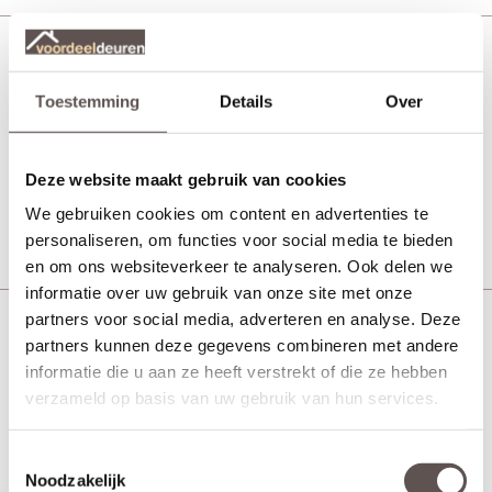
CanDo PNL1 2B03 Blank
facetglas
Toestemming
Details
Over
MDF binnendeur
Deze website maakt gebruik van cookies
Vanaf € 491,-
5 werkdagen
We gebruiken cookies om content en advertenties te
Bekijk
personaliseren, om functies voor social media te bieden
en om ons websiteverkeer te analyseren. Ook delen we
informatie over uw gebruik van onze site met onze
partners voor social media, adverteren en analyse. Deze
CanDo PNL1 2B03 Diamond 1
partners kunnen deze gegevens combineren met andere
MDF binnendeur
informatie die u aan ze heeft verstrekt of die ze hebben
verzameld op basis van uw gebruik van hun services.
Vanaf € 635,-
Toestemmingsselectie
5 werkdagen
Noodzakelijk