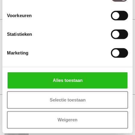
Bekijk
Voorkeuren
CanDo PNL1 2B03 Zonder glas
Statistieken
MDF binnendeur
Marketing
Vanaf € 335,-
5 werkdagen
Bekijk
Alles toestaan
Selectie toestaan
CanDo PNL1 2B03 Satijn glas
MDF binnendeur
Weigeren