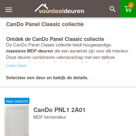
0
CanDo Panel Classic collectie
Ontdek de CanDo Panel Classic collectie
De CanDo Panel Classic collectie biedt hoogwaardige,
die een aanwinst zijn voor elk interieur.
massieve MDF-deuren
Deze deuren combineren vakmanschap met een tijdloze
uitstraling, dankzij de verfijnde facetprofielen in de stijlen en een
Lees meer
subtiele verjonging met afronding rondom de panelen.
Selecteer een deur en bekijk de details.
Flexibele glasopties
Bestel je een deur met een glasopening, dan leveren we deze
compleet met op maat gemaakte glaslatten met een fraai
facetprofiel. Het glas wordt voor optimale bescherming los
Veel verkocht
meegeleverd, maar je kunt er ook voor kiezen om het tegen een
CanDo PNL1 2A01
meerprijs direct in de fabriek te laten monteren door CanDo.
MDF binnendeur
Duurzaamheid en service
Alle Panel Classic
binnendeuren
zijn rondom afgewerkt in een
witte
grondverf
, klaar om afgelakt te worden in de kleur van