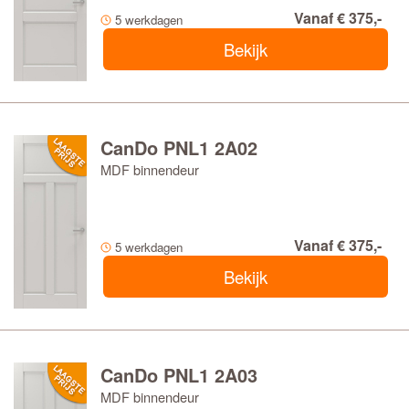
jouw keuze. Met het
ben je verzekerd van
FSC-keurmerk
Vanaf € 375,-
5 werkdagen
duurzaam bosbeheer. Bovendien profiteer je van 10 jaar
Bekijk
garantie en een snelle levertijd van slechts 5 werkdagen.
Selecteer een CanDo Panel Classic binnendeur en
bekijk de details en het volledige glas assortiment.
CanDo PNL1 2A02
MDF binnendeur
Vanaf € 375,-
5 werkdagen
Bekijk
CanDo PNL1 2A03
MDF binnendeur