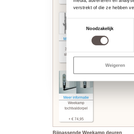
media, adverteren en analys
+ € 50,00
+ € 19,95
verstrekt of die ze hebben v
Toestemmingsselectie
Noodzakelijk
Meer informatie
Meer informatie
Weekamp
Weekamp
3-puntsluiting
3-puntsluiting
sleutelbediend
krukbediend
+ € 249,95
+ € 249,95
Weigeren
Meer informatie
Weekamp
tochtvaldorpel
+ € 74,95
Bijpassende Weekamp deuren