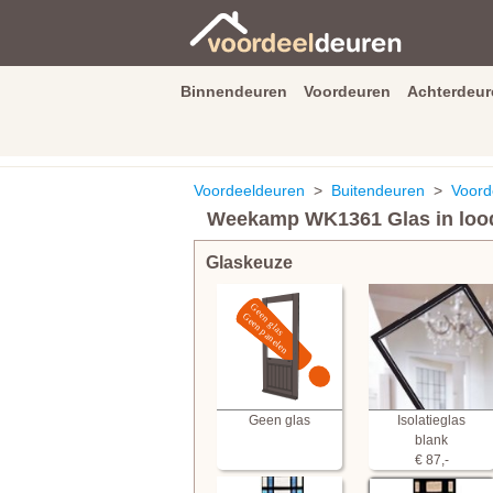
Binnendeuren
Voordeuren
Achterdeur
9.3
/
10
van
2590
beoordeli
Voordeeldeuren
>
Buitendeuren
>
Voord
Weekamp WK1361 Glas in lood
Glaskeuze
Geen glas
Isolatieglas
blank
€ 87,-