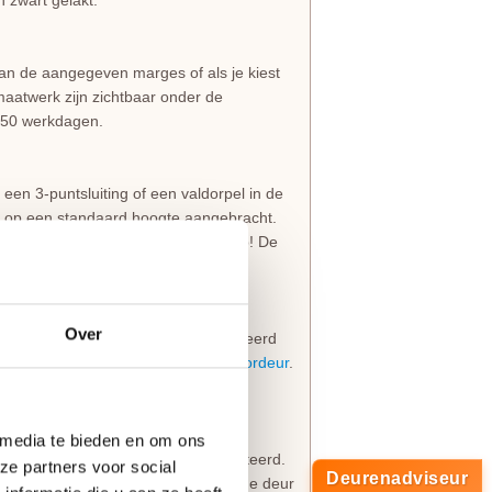
 zwart gelakt.
dan de aangegeven marges of als je kiest
aatwerk zijn zichtbaar onder de
s 50 werkdagen.
een 3-puntsluiting of een valdorpel in de
dt op een standaard hoogte aangebracht.
f de onderzijde van de deur. Let op! De
overzicht.
Over
en deur een
deurknop
wordt gemonteerd
 worden meestal geplaatst op een
voordeur
.
 3-puntsluiting gemonteerd.
 media te bieden en om ons
nnenzijde een
deurkruk
wordt gemonteerd.
ze partners voor social
Deurenadviseur
deur
of balkondeur. De infrezing in de deur