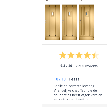
/
9.3
10
2.590 reviews
10
/
10
Tessa
Snelle en correcte levering.
Vriendelijke chauffeur die de
deur netjes heeft afgeleverd en
gecontroleerd heeft op
zichtbare schades. Al met al