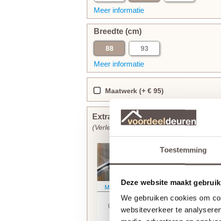
Meer informatie
Breedte (cm)
88
93
Meer informatie
Maatwerk (+ € 95)
Extra bewerkingen toevoegen
(Verlengt de levertijd met 30 werkdagen)
Toestemming
Deze website maakt gebruik
Meer informatie
Meer informatie
Weekamp
Weekamp
We gebruiken cookies om cont
glasmontage
slotgat
websiteverkeer te analyseren