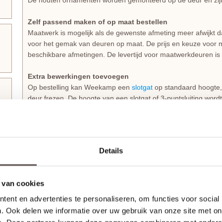
De houten ornamenten worden gemonteerd op de deur en zijn
Zelf passend maken of op maat bestellen
Maatwerk is mogelijk als de gewenste afmeting meer afwijkt 
voor het gemak van deuren op maat. De prijs en keuze voor m
beschikbare afmetingen. De levertijd voor maatwerkdeuren i
Extra bewerkingen toevoegen
Op bestelling kan Weekamp een
slotgat
op standaard hoogte, 
deur frezen. De hoogte van een slotgat of 3-puntsluiting wor
De deurkruk zit altijd op een hoogte van 105 cm gemeten vana
draairichting
van de deur is van belang. Maak je keuze uit het 
* Sleutelbediende 3-puntsluiting
(voordeur)
Details
Geschikt voor buitendeuren waarbij aan de buitenzijde van e
en aan de binnenzijde een deurkruk. Sleutelbediende sloten
De infrezing in de deur wordt beschermd met grondverf en de
 van cookies
* Krukbediende 3-puntsluiting
(achterdeur)
ent en advertenties te personaliseren, om functies voor social
Geschikt voor buitendeuren waarbij aan de buitenzijde en bi
. Ook delen we informatie over uw gebruik van onze site met on
Krukbediende sloten worden meestal geplaatst op een
achter