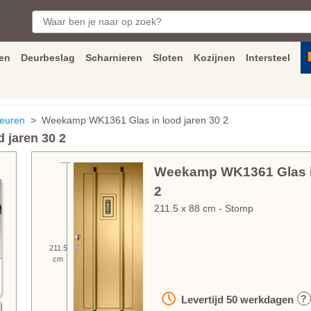
en
Deurbeslag
Scharnieren
Sloten
Kozijnen
Intersteel
ngen
Inmeet
en
montage
service
Bezorging
tot achter de voorde
euren
> Weekamp WK1361 Glas in lood jaren 30 2
 jaren 30 2
Weekamp WK1361 Glas in
2
211.5
x
88
cm
- Stomp
211.5
cm
?
Levertijd
50
werkdagen