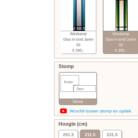
Weekamp
Weekamp
Glas in lood Jaren
Glas in lood Jaren
30
30
€ 395,-
€ 395,-
Stomp
Stomp
Verschil tussen stomp en opdek
Hoogte (cm)
201.5
211.5
231.5