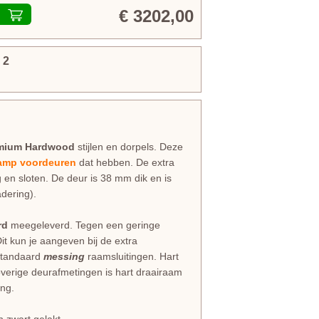
€ 3202,00
 2
mium Hardwood
stijlen en dorpels. Deze
mp voordeuren
dat hebben. De extra
g en sloten. De deur is 38 mm dik en is
dering).
rd
meegeleverd. Tegen een geringe
Dit kun je aangeven bij de extra
standaard
messing
raamsluitingen. Hart
verige deurafmetingen is hart draairaam
ing.