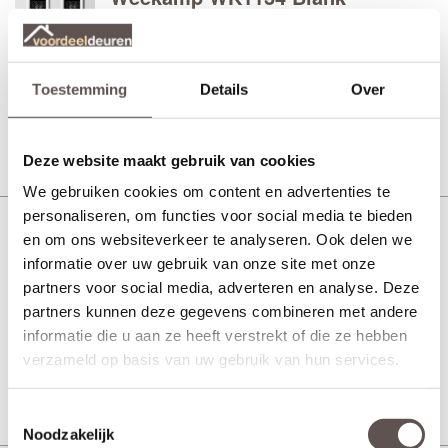
isolatieglas
Voordeur
Toestemming
Details
Over
Vanaf € 3126,-
30 werkdagen
Bekijk
Deze website maakt gebruik van cookies
We gebruiken cookies om content en advertenties te
personaliseren, om functies voor social media te bieden
en om ons websiteverkeer te analyseren. Ook delen we
Weekamp WK1141
informatie over uw gebruik van onze site met onze
Voordeur
partners voor social media, adverteren en analyse. Deze
partners kunnen deze gegevens combineren met andere
informatie die u aan ze heeft verstrekt of die ze hebben
Vanaf € 1978,-
30 werkdagen
verzameld op basis van uw gebruik van hun services.
Bekijk
Toestemmingsselectie
Noodzakelijk