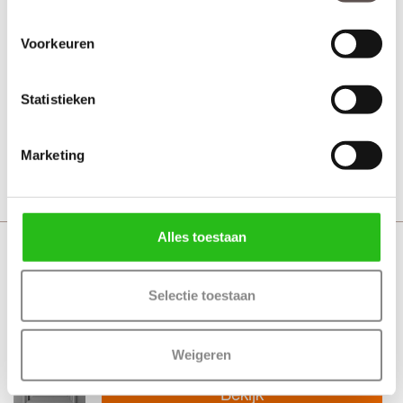
Weekamp WK1142
Voorkeuren
Voordeur
Statistieken
Vanaf € 1832,-
30 werkdagen
Marketing
Bekijk
Alles toestaan
Weekamp WK1143 Blank
isolatieglas
Selectie toestaan
Voordeur
Weigeren
Vanaf € 1978,-
30 werkdagen
Bekijk