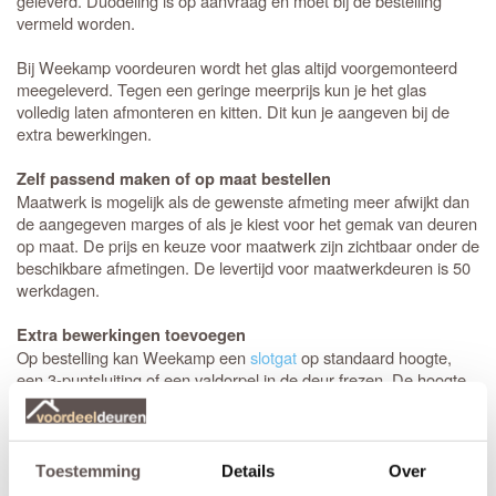
geleverd. Duodeling is op aanvraag en moet bij de bestelling
vermeld worden.
Bij Weekamp voordeuren wordt het glas altijd voorgemonteerd
meegeleverd. Tegen een geringe meerprijs kun je het glas
volledig laten afmonteren en kitten. Dit kun je aangeven bij de
extra bewerkingen.
Zelf passend maken of op maat bestellen
Maatwerk is mogelijk als de gewenste afmeting meer afwijkt dan
de aangegeven marges of als je kiest voor het gemak van deuren
op maat. De prijs en keuze voor maatwerk zijn zichtbaar onder de
beschikbare afmetingen. De levertijd voor maatwerkdeuren is 50
werkdagen.
Extra bewerkingen toevoegen
Op bestelling kan Weekamp een
slotgat
op standaard hoogte,
een 3-puntsluiting of een valdorpel in de deur frezen. De hoogte
van een slotgat of 3-puntsluiting wordt op een standaard hoogte
aangebracht. De deurkruk zit altijd op een hoogte van 105 cm
gemeten vanaf de onderzijde van de deur. Let op! De
draairichting
van de deur is van belang. Maak je keuze uit het
Toestemming
Details
Over
overzicht.