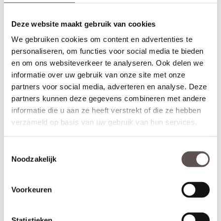
* Sleutelbediende 3-puntsluiting
(voordeur)
Deze website maakt gebruik van cookies
Geschikt voor buitendeuren waarbij aan de buitenzijde van een
deur een
deurknop
wordt gemonteerd en aan de binnenzijde een
We gebruiken cookies om content en advertenties te
deurkruk. Sleutelbediende sloten worden meestal geplaatst op
personaliseren, om functies voor social media te bieden
een
voordeur
. De infrezing in de deur wordt beschermd met
en om ons websiteverkeer te analyseren. Ook delen we
grondverf en de 3-puntsluiting gemonteerd.
informatie over uw gebruik van onze site met onze
* Krukbediende 3-puntsluiting
(achterdeur)
partners voor social media, adverteren en analyse. Deze
Geschikt voor buitendeuren waarbij aan de buitenzijde en
partners kunnen deze gegevens combineren met andere
binnenzijde een
deurkruk
wordt gemonteerd. Krukbediende
informatie die u aan ze heeft verstrekt of die ze hebben
sloten worden meestal geplaatst op een
achterdeur
of
verzameld op basis van uw gebruik van hun services.
balkondeur. De infrezing in de deur wordt beschermd met
grondverf en de 3-puntsluiting gemonteerd.
Toestemmingsselectie
Montage van voordeuren
Noodzakelijk
Voordeuren worden afgehangen met scharnieren die met
schroeven zowel in de deur als op het kozijn worden gemonteerd.
Voordeuren worden met minimaal 3
kogellagerscharnieren
aan
Voorkeuren
het kozijn gemonteerd om de deur soepel te laten draaien en
kromtrekken tegen te gaan. Voordeuren met een hoogte van
231.5 cm zijn het beste af te hangen met 4
Statistieken