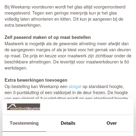
Bij Weekamp voordeuren wordt het glas altijd voorgemonteerd
meegeleverd. Tegen een geringe meerprijs kun je het glas
volledig laten afmonteren en kitten. Dit kun je aangeven bij de
extra bewerkingen.
Zelf passend maken of op maat bestellen
Maatwerk is mogelijk als de gewenste afmeting meer afwijkt dan
de aangegeven marges of als je kiest voor het gemak van deuren
op maat. De prijs en keuze voor maatwerk zijn zichtbaar onder de
beschikbare afmetingen. De levertijd voor maatwerkdeuren is 50
werkdagen.
Extra bewerkingen toevoegen
Op bestelling kan Weekamp een
slotgat
op standaard hoogte,
een 3-puntsluiting of een valdorpel in de deur frezen. De hoogte
van een slotgat of 3-puntsluiting wordt op een standaard hoogte
aangebracht. De deurkruk zit altijd op een hoogte van 105 cm
gemeten vanaf de onderzijde van de deur. Let op! De
draairichting
van de deur is van belang. Maak je keuze uit het
overzicht.
Toestemming
Details
Over
* Sleutelbediende 3-puntsluiting
(voordeur)