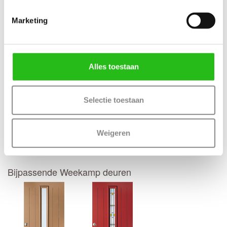
Thuisbezorgd in 50 werkdagen
(Bewerkingen zoals een slotgat of 3-puntsluiting verlengt de
Marketing
levertijd met 4 werkdagen)
Kenmerken Weekamp WK1312 Zonder glas
Maatwerk mogelijk: Ja, 50 werkdagen levertijd
Alles toestaan
Selectie toestaan
Deur samenstellen
Weigeren
Terug
Bijpassende Weekamp deuren