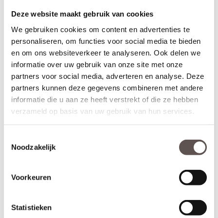
Geschikt voor buitendeuren waarbij aan de buitenzijde van een
Deze website maakt gebruik van cookies
deur een
deurknop
wordt gemonteerd en aan de binnenzijde een
deurkruk. Sleutelbediende sloten worden meestal geplaatst op
We gebruiken cookies om content en advertenties te
een
voordeur
. De infrezing in de deur wordt beschermd met
personaliseren, om functies voor social media te bieden
grondverf en de 3-puntsluiting gemonteerd.
en om ons websiteverkeer te analyseren. Ook delen we
informatie over uw gebruik van onze site met onze
* Krukbediende 3-puntsluiting
(achterdeur)
Geschikt voor buitendeuren waarbij aan de buitenzijde en
partners voor social media, adverteren en analyse. Deze
binnenzijde een
deurkruk
wordt gemonteerd. Krukbediende
partners kunnen deze gegevens combineren met andere
sloten worden meestal geplaatst op een
achterdeur
of
informatie die u aan ze heeft verstrekt of die ze hebben
balkondeur. De infrezing in de deur wordt beschermd met
verzameld op basis van uw gebruik van hun services.
grondverf en de 3-puntsluiting gemonteerd.
Montage van voordeuren
Toestemmingsselectie
Voordeuren worden afgehangen met scharnieren die met
Noodzakelijk
schroeven zowel in de deur als op het kozijn worden gemonteerd.
Voordeuren worden met minimaal 3
kogellagerscharnieren
aan
het kozijn gemonteerd om de deur soepel te laten draaien en
Voorkeuren
kromtrekken tegen te gaan. Voordeuren met een hoogte van
231.5 cm zijn het beste af te hangen met 4
kogellagerscharnieren
.
Statistieken