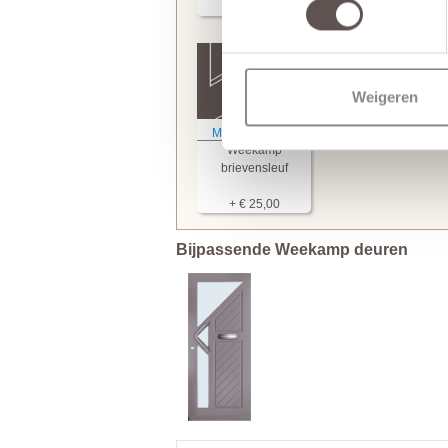
+ € 249,95
+ € 74,95
Weigeren
Meer informatie
Weekamp
brievensleuf
+ € 25,00
Bijpassende Weekamp deuren