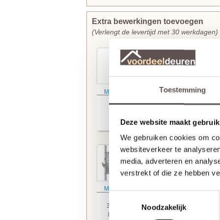
Extra bewerkingen toevoegen
(Verlengt de levertijd met 30 werkdagen)
Toestemming
Meer informatie
Meer informatie
Weekamp
Weekamp
slotgat
3-puntsluiting
sleutelbediend
Deze website maakt gebruik
+ € 19,95
+ € 249,95
We gebruiken cookies om cont
websiteverkeer te analyseren
media, adverteren en analys
verstrekt of die ze hebben v
Meer informatie
Meer informatie
Toestemmingsselectie
Weekamp
Weekamp
3-puntsluiting
tochtvaldorpel
Noodzakelijk
krukbediend