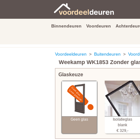
Binnendeuren
Voordeuren
Achterdeur
9.3
/
10
van
2590
beoordeli
Voordeeldeuren
>
Buitendeuren
>
Voord
Weekamp WK1853 Zonder gla
Glaskeuze
Geen glas
Isolatieglas
blank
€ 329,-