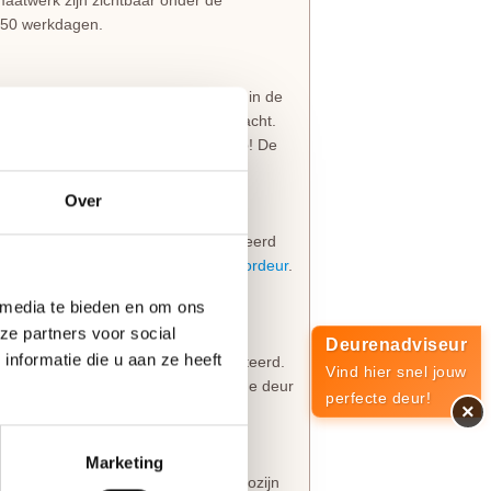
aatwerk zijn zichtbaar onder de
s 50 werkdagen.
een 3-puntsluiting of een valdorpel in de
dt op een standaard hoogte aangebracht.
f de onderzijde van de deur. Let op! De
overzicht.
Over
en deur een
deurknop
wordt gemonteerd
 worden meestal geplaatst op een
voordeur
.
 3-puntsluiting gemonteerd.
 media te bieden en om ons
ze partners voor social
Deurenadviseur
nformatie die u aan ze heeft
nnenzijde een
deurkruk
wordt gemonteerd.
Vind hier snel jouw
deur
of balkondeur. De infrezing in de deur
perfecte deur!
×
erd.
Marketing
even zowel in de deur als op het kozijn