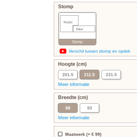
Stomp
Stomp
Verschil tussen stomp en opdek
Hoogte (cm)
201.5
211.5
231.5
Meer informatie
Breedte (cm)
88
93
Meer informatie
Maatwerk (+ € 99)