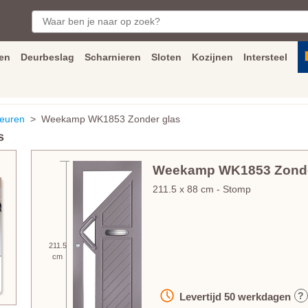
en
Deurbeslag
Scharnieren
Sloten
Kozijnen
Intersteel
ngen
Inmeet
en
montage
service
Bezorging
tot achter de voorde
euren
> Weekamp WK1853 Zonder glas
s
Weekamp WK1853 Zonde
211.5
x
88
cm
- Stomp
211.5
cm
?
Levertijd
50
werkdagen