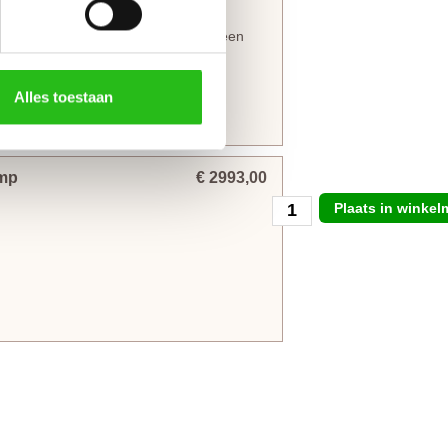
ellagerscharnieren
aan het kozijn
ken tegen te gaan. Voordeuren met een
agerscharnieren
.
Alles toestaan
evertijd met 4 werkdagen)
omp
€ 2993,00
Plaats in winke