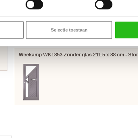
worden gemonteerd. Voordeuren worden met minimaal 3
kog
gemonteerd om de deur soepel te laten draaien en kromtrek
hoogte van 231.5 cm zijn het beste af te hangen met 4
kogell
Selectie toestaan
Thuisbezorgd in 50 werkdagen
(Bewerkingen zoals een slotgat of 3-puntsluiting verlengt de l
Weekamp WK1853 Zonder glas
211.5
x
88
cm
- St