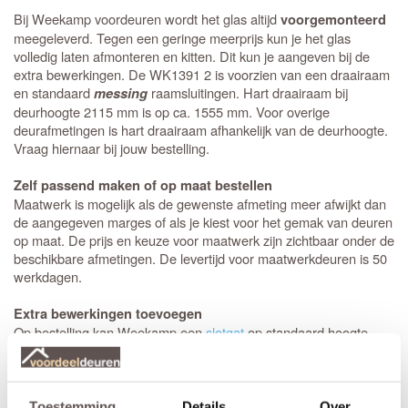
Bij Weekamp voordeuren wordt het glas altijd
voorgemonteerd
meegeleverd. Tegen een geringe meerprijs kun je het glas
volledig laten afmonteren en kitten. Dit kun je aangeven bij de
extra bewerkingen. De WK1391 2 is voorzien van een draairaam
en standaard
raamsluitingen. Hart draairaam bij
messing
deurhoogte 2115 mm is op ca. 1555 mm. Voor overige
deurafmetingen is hart draairaam afhankelijk van de deurhoogte.
Vraag hiernaar bij jouw bestelling.
Zelf passend maken of op maat bestellen
Maatwerk is mogelijk als de gewenste afmeting meer afwijkt dan
de aangegeven marges of als je kiest voor het gemak van deuren
op maat. De prijs en keuze voor maatwerk zijn zichtbaar onder de
beschikbare afmetingen. De levertijd voor maatwerkdeuren is 50
werkdagen.
Extra bewerkingen toevoegen
Op bestelling kan Weekamp een
slotgat
op standaard hoogte,
een 3-puntsluiting of een valdorpel in de deur frezen. De hoogte
van een slotgat of 3-puntsluiting wordt op een standaard hoogte
aangebracht. De deurkruk zit altijd op een hoogte van 105 cm
gemeten vanaf de onderzijde van de deur. Let op! De
Toestemming
Details
Over