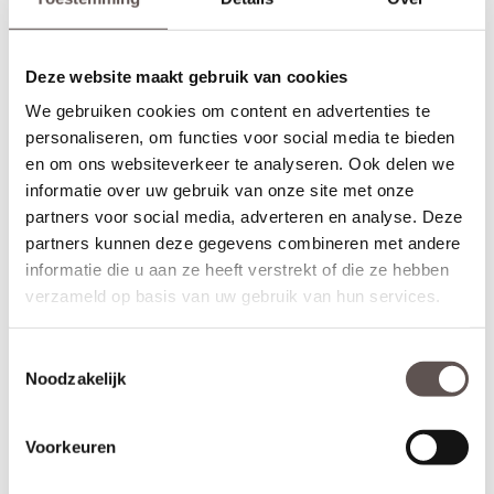
draairichting
van de deur is van belang. Maak je keuze uit het
overzicht.
Deze website maakt gebruik van cookies
* Sleutelbediende 3-puntsluiting
(voordeur)
Geschikt voor buitendeuren waarbij aan de buitenzijde van een
We gebruiken cookies om content en advertenties te
deur een
deurknop
wordt gemonteerd en aan de binnenzijde een
personaliseren, om functies voor social media te bieden
deurkruk. Sleutelbediende sloten worden meestal geplaatst op
en om ons websiteverkeer te analyseren. Ook delen we
een
voordeur
. De infrezing in de deur wordt beschermd met
informatie over uw gebruik van onze site met onze
grondverf en de 3-puntsluiting gemonteerd.
partners voor social media, adverteren en analyse. Deze
* Krukbediende 3-puntsluiting
(achterdeur)
partners kunnen deze gegevens combineren met andere
Geschikt voor buitendeuren waarbij aan de buitenzijde en
informatie die u aan ze heeft verstrekt of die ze hebben
binnenzijde een
deurkruk
wordt gemonteerd. Krukbediende
verzameld op basis van uw gebruik van hun services.
sloten worden meestal geplaatst op een
achterdeur
of
balkondeur. De infrezing in de deur wordt beschermd met
grondverf en de 3-puntsluiting gemonteerd.
Toestemmingsselectie
Noodzakelijk
Montage van voordeuren
Voordeuren worden afgehangen met scharnieren die met
schroeven zowel in de deur als op het kozijn worden gemonteerd.
Voorkeuren
Voordeuren worden met minimaal 3
kogellagerscharnieren
aan
het kozijn gemonteerd om de deur soepel te laten draaien en