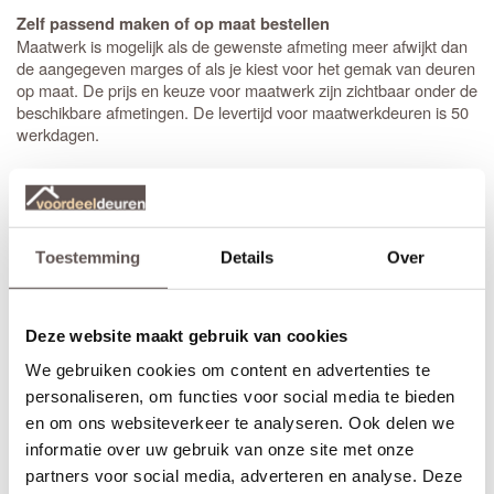
Zelf passend maken of op maat bestellen
Maatwerk is mogelijk als de gewenste afmeting meer afwijkt dan
de aangegeven marges of als je kiest voor het gemak van deuren
op maat. De prijs en keuze voor maatwerk zijn zichtbaar onder de
beschikbare afmetingen. De levertijd voor maatwerkdeuren is 50
werkdagen.
Extra bewerkingen toevoegen
Op bestelling kan Weekamp een
slotgat
op standaard hoogte,
een 3-puntsluiting of een valdorpel in de deur frezen. De hoogte
van een slotgat of 3-puntsluiting wordt op een standaard hoogte
Toestemming
Details
Over
aangebracht. De deurkruk zit altijd op een hoogte van 105 cm
gemeten vanaf de onderzijde van de deur. Let op! De
draairichting
van de deur is van belang. Maak je keuze uit het
overzicht.
Deze website maakt gebruik van cookies
We gebruiken cookies om content en advertenties te
* Sleutelbediende 3-puntsluiting
(voordeur)
personaliseren, om functies voor social media te bieden
Geschikt voor buitendeuren waarbij aan de buitenzijde van een
deur een
deurknop
wordt gemonteerd en aan de binnenzijde een
en om ons websiteverkeer te analyseren. Ook delen we
deurkruk. Sleutelbediende sloten worden meestal geplaatst op
informatie over uw gebruik van onze site met onze
een
voordeur
. De infrezing in de deur wordt beschermd met
partners voor social media, adverteren en analyse. Deze
grondverf en de 3-puntsluiting gemonteerd.