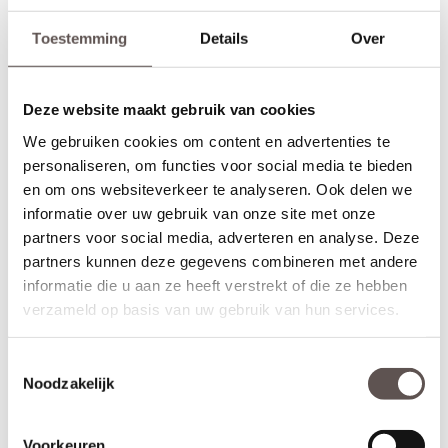
een 3-puntsluiting of een valdorpel in de deur frezen. De hoogte
van een slotgat of 3-puntsluiting wordt op een standaard hoogte
Toestemming
Details
Over
aangebracht. De deurkruk zit altijd op een hoogte van 105 cm
gemeten vanaf de onderzijde van de deur. Let op! De
draairichting
van de deur is van belang. Maak je keuze uit het
Deze website maakt gebruik van cookies
overzicht.
We gebruiken cookies om content en advertenties te
* Sleutelbediende 3-puntsluiting
(voordeur)
personaliseren, om functies voor social media te bieden
Geschikt voor buitendeuren waarbij aan de buitenzijde van een
en om ons websiteverkeer te analyseren. Ook delen we
deur een
deurknop
wordt gemonteerd en aan de binnenzijde een
informatie over uw gebruik van onze site met onze
deurkruk. Sleutelbediende sloten worden meestal geplaatst op
een
voordeur
. De infrezing in de deur wordt beschermd met
partners voor social media, adverteren en analyse. Deze
grondverf en de 3-puntsluiting gemonteerd.
partners kunnen deze gegevens combineren met andere
informatie die u aan ze heeft verstrekt of die ze hebben
* Krukbediende 3-puntsluiting
(achterdeur)
verzameld op basis van uw gebruik van hun services.
Geschikt voor buitendeuren waarbij aan de buitenzijde en
binnenzijde een
deurkruk
wordt gemonteerd. Krukbediende
sloten worden meestal geplaatst op een
achterdeur
of
Toestemmingsselectie
balkondeur. De infrezing in de deur wordt beschermd met
Noodzakelijk
grondverf en de 3-puntsluiting gemonteerd.
Montage van voordeuren
Voorkeuren