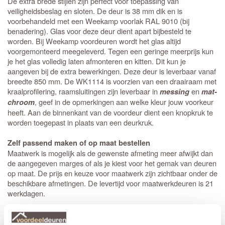
De extra brede stijlen zijn perfect voor toepassing van
veiligheidsbeslag en sloten. De deur is 38 mm dik en is
voorbehandeld met een Weekamp voorlak RAL 9010 (bij
benadering). Glas voor deze deur dient apart bijbesteld te
worden. Bij Weekamp voordeuren wordt het glas altijd
voorgemonteerd meegeleverd. Tegen een geringe meerprijs kun
je het glas volledig laten afmonteren en kitten. Dit kun je
aangeven bij de extra bewerkingen. Deze deur is leverbaar vanaf
breedte 850 mm. De WK1114 is voorzien van een draairaam met
kraalprofilering, raamsluitingen zijn leverbaar in
en
messing
mat-
, geef in de opmerkingen aan welke kleur jouw voorkeur
chroom
heeft. Aan de binnenkant van de voordeur dient een knopkruk te
worden toegepast in plaats van een deurkruk.
Zelf passend maken of op maat bestellen
Maatwerk is mogelijk als de gewenste afmeting meer afwijkt dan
de aangegeven marges of als je kiest voor het gemak van deuren
op maat. De prijs en keuze voor maatwerk zijn zichtbaar onder de
beschikbare afmetingen. De levertijd voor maatwerkdeuren is 21
werkdagen.
Extra bewerkingen toevoegen
Op bestelling kan Weekamp een
slotgat
op standaard hoogte,