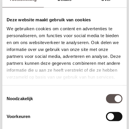
draairichting
van de deur is van belang. Maak je keuze uit het
overzicht.
Deze website maakt gebruik van cookies
* Sleutelbediende 3-puntsluiting
(voordeur)
Geschikt voor buitendeuren waarbij aan de buitenzijde van een
We gebruiken cookies om content en advertenties te
deur een
deurknop
wordt gemonteerd en aan de binnenzijde een
personaliseren, om functies voor social media te bieden
deurkruk. Sleutelbediende sloten worden meestal geplaatst op
en om ons websiteverkeer te analyseren. Ook delen we
een
voordeur
. De infrezing in de deur wordt beschermd met
informatie over uw gebruik van onze site met onze
grondverf en de 3-puntsluiting gemonteerd.
partners voor social media, adverteren en analyse. Deze
* Krukbediende 3-puntsluiting
(achterdeur)
partners kunnen deze gegevens combineren met andere
Geschikt voor buitendeuren waarbij aan de buitenzijde en
informatie die u aan ze heeft verstrekt of die ze hebben
binnenzijde een
deurkruk
wordt gemonteerd. Krukbediende
verzameld op basis van uw gebruik van hun services.
sloten worden meestal geplaatst op een
achterdeur
of
balkondeur. De infrezing in de deur wordt beschermd met
grondverf en de 3-puntsluiting gemonteerd.
Toestemmingsselectie
Noodzakelijk
Montage van voordeuren
Voordeuren worden afgehangen met scharnieren die met
schroeven zowel in de deur als op het kozijn worden gemonteerd.
Voorkeuren
Voordeuren worden met minimaal 3
kogellagerscharnieren
aan
het kozijn gemonteerd om de deur soepel te laten draaien en