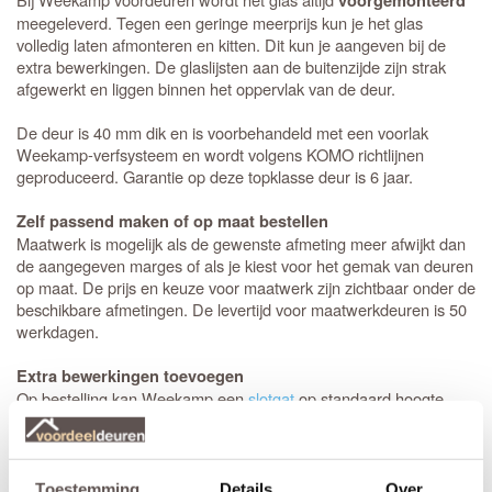
voorgemonteerd
meegeleverd. Tegen een geringe meerprijs kun je het glas
volledig laten afmonteren en kitten. Dit kun je aangeven bij de
extra bewerkingen. De glaslijsten aan de buitenzijde zijn strak
afgewerkt en liggen binnen het oppervlak van de deur.
De deur is 40 mm dik en is voorbehandeld met een voorlak
Weekamp-verfsysteem en wordt volgens KOMO richtlijnen
geproduceerd. Garantie op deze topklasse deur is 6 jaar.
Zelf passend maken of op maat bestellen
Maatwerk is mogelijk als de gewenste afmeting meer afwijkt dan
de aangegeven marges of als je kiest voor het gemak van deuren
op maat. De prijs en keuze voor maatwerk zijn zichtbaar onder de
beschikbare afmetingen. De levertijd voor maatwerkdeuren is 50
werkdagen.
Extra bewerkingen toevoegen
Op bestelling kan Weekamp een
slotgat
op standaard hoogte,
een 3-puntsluiting of een valdorpel in de deur frezen. De hoogte
van een slotgat of 3-puntsluiting wordt op een standaard hoogte
aangebracht. De deurkruk zit altijd op een hoogte van 105 cm
gemeten vanaf de onderzijde van de deur. Let op! De
Toestemming
Details
Over