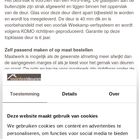
buitenzijde zijn strak afgewerkt en liggen binnen het oppervlak
van de deur. Glas voor deze deur dient apart bijbesteld te worden
en wordt los meegeleverd. De deur is 40 mm dik en is
voorbehandeld met een voorlak Weekamp-verfsysteem en wordt
volgens KOMO richtlijnen geproduceerd. Garantie op deze
topklasse deur is 6 jaar.
Zelf passend maken of op maat bestellen
Maatwerk is mogelijk als de gewenste afmeting meer afwijkt dan
de aangegeven marges of als je kiest voor het gemak van deuren
op maat. De prijs en keuze voor maatwerk zijn zichtbaar onder de
beschikbare afmetingen. De levertijd voor maatwerkdeuren is 50
werkdagen.
Extra bewerkingen toevoegen
Toestemming
Details
Over
Op bestelling kan Weekamp een
slotgat
op standaard hoogte,
een 3-puntsluiting of een valdorpel in de deur frezen. De hoogte
van een slotgat of 3-puntsluiting wordt op een standaard hoogte
Deze website maakt gebruik van cookies
aangebracht. De deurkruk zit altijd op een hoogte van 105 cm
gemeten vanaf de onderzijde van de deur. Let op! De
We gebruiken cookies om content en advertenties te
draairichting
van de deur is van belang. Maak je keuze uit het
personaliseren, om functies voor social media te bieden
overzicht.