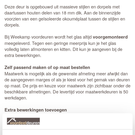
Deze deur is opgebouwd uit massieve stijlen en dorpels met
daartussen houten delen van 18 mm dik. Aan de binnenzijde
voorzien van een geïsoleerde okouméplaat tussen de stijlen en
dorpels.
Bij Weekamp voordeuren wordt het glas altijd
voorgemonteerd
meegeleverd. Tegen een geringe meerprijs kun je het glas
volledig laten afmonteren en kitten. Dit kun je aangeven bij de
extra bewerkingen.
Zelf passend maken of op maat bestellen
Maatwerk is mogelijk als de gewenste afmeting meer afwijkt dan
de aangegeven marges of als je kiest voor het gemak van deuren
op maat. De prijs en keuze voor maatwerk zijn zichtbaar onder de
beschikbare afmetingen. De levertijd voor maatwerkdeuren is 50
werkdagen.
Extra bewerkingen toevoegen
Op bestelling kan Weekamp een
slotgat
op standaard hoogte,
een 3-puntsluiting of een valdorpel in de deur frezen. De hoogte
van een slotgat of 3-puntsluiting wordt op een standaard hoogte
aangebracht. De deurkruk zit altijd op een hoogte van 105 cm