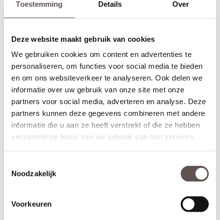
Toestemming
Details
Over
gemeten vanaf de onderzijde van de deur. Let op! De
draairichting
van de deur is van belang. Maak je keuze uit het
overzicht.
Deze website maakt gebruik van cookies
* Sleutelbediende 3-puntsluiting
(voordeur)
We gebruiken cookies om content en advertenties te
Geschikt voor buitendeuren waarbij aan de buitenzijde van een
personaliseren, om functies voor social media te bieden
deur een
deurknop
wordt gemonteerd en aan de binnenzijde een
deurkruk. Sleutelbediende sloten worden meestal geplaatst op
en om ons websiteverkeer te analyseren. Ook delen we
een
voordeur
. De infrezing in de deur wordt beschermd met
informatie over uw gebruik van onze site met onze
grondverf en de 3-puntsluiting gemonteerd.
partners voor social media, adverteren en analyse. Deze
partners kunnen deze gegevens combineren met andere
* Krukbediende 3-puntsluiting
(achterdeur)
informatie die u aan ze heeft verstrekt of die ze hebben
Geschikt voor buitendeuren waarbij aan de buitenzijde en
binnenzijde een
deurkruk
wordt gemonteerd. Krukbediende
verzameld op basis van uw gebruik van hun services.
sloten worden meestal geplaatst op een
achterdeur
of
balkondeur. De infrezing in de deur wordt beschermd met
Toestemmingsselectie
grondverf en de 3-puntsluiting gemonteerd.
Noodzakelijk
Montage van voordeuren
Voordeuren worden afgehangen met scharnieren die met
Voorkeuren
schroeven zowel in de deur als op het kozijn worden gemonteerd.
Voordeuren worden met minimaal 3
kogellagerscharnieren
aan