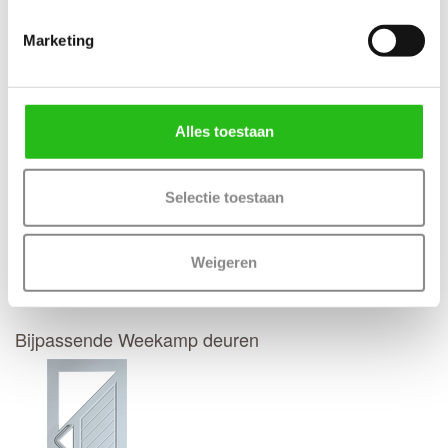
Thuisbezorgd in 50 werkdagen
(Bewerkingen zoals een slotgat of 3-puntsluiting verlengt de
Marketing
levertijd met 4 werkdagen)
Kenmerken Weekamp WK1851 Blank isolatieglas
Maatwerk mogelijk: Ja, 50 werkdagen levertijd
Alles toestaan
Selectie toestaan
Deur samenstellen
Weigeren
Terug
Bijpassende Weekamp deuren