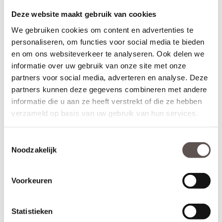
Geschikt voor buitendeuren waarbij aan de buitenzijde van een
Deze website maakt gebruik van cookies
deur een
deurknop
wordt gemonteerd en aan de binnenzijde een
deurkruk. Sleutelbediende sloten worden meestal geplaatst op
We gebruiken cookies om content en advertenties te
een
voordeur
. De infrezing in de deur wordt beschermd met
personaliseren, om functies voor social media te bieden
grondverf en de 3-puntsluiting gemonteerd.
en om ons websiteverkeer te analyseren. Ook delen we
informatie over uw gebruik van onze site met onze
* Krukbediende 3-puntsluiting
(achterdeur)
Geschikt voor buitendeuren waarbij aan de buitenzijde en
partners voor social media, adverteren en analyse. Deze
binnenzijde een
deurkruk
wordt gemonteerd. Krukbediende
partners kunnen deze gegevens combineren met andere
sloten worden meestal geplaatst op een
achterdeur
of
informatie die u aan ze heeft verstrekt of die ze hebben
balkondeur. De infrezing in de deur wordt beschermd met
verzameld op basis van uw gebruik van hun services.
grondverf en de 3-puntsluiting gemonteerd.
Montage van voordeuren
Toestemmingsselectie
Voordeuren worden afgehangen met scharnieren die met
Noodzakelijk
schroeven zowel in de deur als op het kozijn worden gemonteerd.
Voordeuren worden met minimaal 3
kogellagerscharnieren
aan
het kozijn gemonteerd om de deur soepel te laten draaien en
Voorkeuren
kromtrekken tegen te gaan. Voordeuren met een hoogte van
231.5 cm zijn het beste af te hangen met 4
kogellagerscharnieren
.
Statistieken