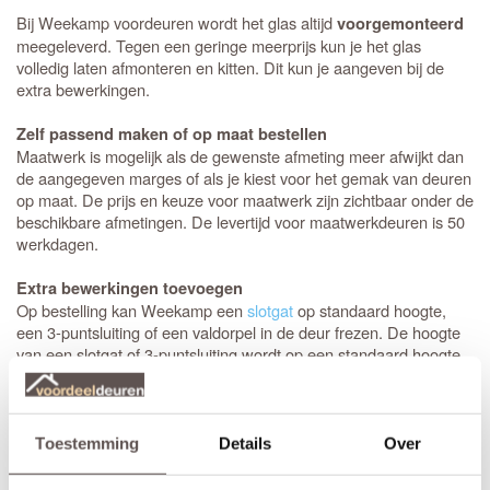
Bij Weekamp voordeuren wordt het glas altijd
voorgemonteerd
meegeleverd. Tegen een geringe meerprijs kun je het glas
volledig laten afmonteren en kitten. Dit kun je aangeven bij de
extra bewerkingen.
Zelf passend maken of op maat bestellen
Maatwerk is mogelijk als de gewenste afmeting meer afwijkt dan
de aangegeven marges of als je kiest voor het gemak van deuren
op maat. De prijs en keuze voor maatwerk zijn zichtbaar onder de
beschikbare afmetingen. De levertijd voor maatwerkdeuren is 50
werkdagen.
Extra bewerkingen toevoegen
Op bestelling kan Weekamp een
slotgat
op standaard hoogte,
een 3-puntsluiting of een valdorpel in de deur frezen. De hoogte
van een slotgat of 3-puntsluiting wordt op een standaard hoogte
aangebracht. De deurkruk zit altijd op een hoogte van 105 cm
gemeten vanaf de onderzijde van de deur. Let op! De
draairichting
van de deur is van belang. Maak je keuze uit het
overzicht.
Toestemming
Details
Over
* Sleutelbediende 3-puntsluiting
(voordeur)