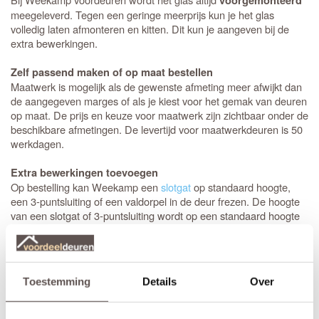
voorgemonteerd
meegeleverd. Tegen een geringe meerprijs kun je het glas
volledig laten afmonteren en kitten. Dit kun je aangeven bij de
extra bewerkingen.
Zelf passend maken of op maat bestellen
Maatwerk is mogelijk als de gewenste afmeting meer afwijkt dan
de aangegeven marges of als je kiest voor het gemak van deuren
op maat. De prijs en keuze voor maatwerk zijn zichtbaar onder de
beschikbare afmetingen. De levertijd voor maatwerkdeuren is 50
werkdagen.
Extra bewerkingen toevoegen
Op bestelling kan Weekamp een
slotgat
op standaard hoogte,
een 3-puntsluiting of een valdorpel in de deur frezen. De hoogte
van een slotgat of 3-puntsluiting wordt op een standaard hoogte
aangebracht. De deurkruk zit altijd op een hoogte van 105 cm
gemeten vanaf de onderzijde van de deur. Let op! De
draairichting
van de deur is van belang. Maak je keuze uit het
overzicht.
Toestemming
Details
Over
* Sleutelbediende 3-puntsluiting
(voordeur)
Geschikt voor buitendeuren waarbij aan de buitenzijde van een