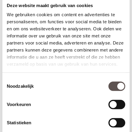
deur een
deurknop
wordt gemonteerd en aan de binnenzijde een
Deze website maakt gebruik van cookies
deurkruk. Sleutelbediende sloten worden meestal geplaatst op
We gebruiken cookies om content en advertenties te
een
voordeur
. De infrezing in de deur wordt beschermd met
grondverf en de 3-puntsluiting gemonteerd.
personaliseren, om functies voor social media te bieden
en om ons websiteverkeer te analyseren. Ook delen we
* Krukbediende 3-puntsluiting
(achterdeur)
informatie over uw gebruik van onze site met onze
Geschikt voor buitendeuren waarbij aan de buitenzijde en
partners voor social media, adverteren en analyse. Deze
binnenzijde een
deurkruk
wordt gemonteerd. Krukbediende
partners kunnen deze gegevens combineren met andere
sloten worden meestal geplaatst op een
achterdeur
of
balkondeur. De infrezing in de deur wordt beschermd met
informatie die u aan ze heeft verstrekt of die ze hebben
grondverf en de 3-puntsluiting gemonteerd.
verzameld op basis van uw gebruik van hun services.
Montage van voordeuren
Toestemmingsselectie
Voordeuren worden afgehangen met scharnieren die met
Noodzakelijk
schroeven zowel in de deur als op het kozijn worden gemonteerd.
Voordeuren worden met minimaal 3
kogellagerscharnieren
aan
het kozijn gemonteerd om de deur soepel te laten draaien en
kromtrekken tegen te gaan. Voordeuren met een hoogte van
Voorkeuren
231.5 cm zijn het beste af te hangen met 4
kogellagerscharnieren
.
Statistieken
Thuisbezorgd in 50 werkdagen