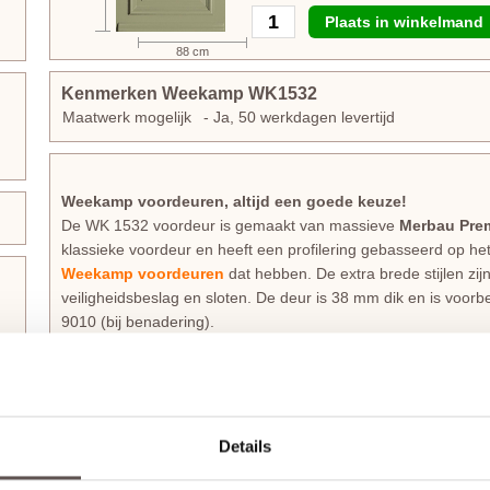
Plaats in winkelmand
88 cm
Kenmerken Weekamp WK1532
Maatwerk mogelijk
- Ja, 50 werkdagen levertijd
Weekamp voordeuren, altijd een goede keuze!
De WK 1532 voordeur is gemaakt van massieve
Merbau Pre
klassieke voordeur en heeft een profilering gebasseerd op het 
Weekamp voordeuren
dat hebben. De extra brede stijlen zij
veiligheidsbeslag en sloten. De deur is 38 mm dik en is vo
9010 (bij benadering).
Zelf passend maken of op maat bestellen
Maatwerk is mogelijk als de gewenste afmeting meer afwijkt 
voor het gemak van deuren op maat. De prijs en keuze voor m
beschikbare afmetingen. De levertijd voor maatwerkdeuren i
Details