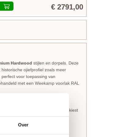
€ 2791,00
mium Hardwood
stijlen en dorpels. Deze
historische ojiefprofiel zoals meer
n perfect voor toepassing van
orbehandeld met een Weekamp voorlak RAL
dan de aangegeven marges of als je kiest
aatwerk zijn zichtbaar onder de
s 50 werkdagen.
Over