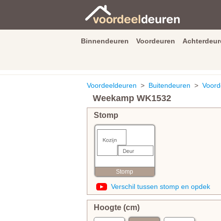
Binnendeuren
Voordeuren
Achterdeur
9.3
/
10
van
2590
beoordeli
Voordeeldeuren
>
Buitendeuren
>
Voord
Weekamp WK1532
Stomp
Stomp
Verschil tussen stomp en opdek
Hoogte (cm)