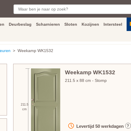
en
Deurbeslag
Scharnieren
Sloten
Kozijnen
Intersteel
ngen
Inmeet
en
montage
service
Bezorging
tot achter de voorde
euren
> Weekamp WK1532
Weekamp WK1532
211.5
x
88
cm
- Stomp
211.5
cm
?
Levertijd
50
werkdagen