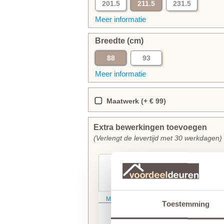
201.5
211.5
231.5
Meer informatie
Breedte (cm)
88
93
Meer informatie
Maatwerk (+ € 99)
Extra bewerkingen toevoegen
(Verlengt de levertijd met 30 werkdagen)
Meer informatie
Meer informatie
Toestemming
Weekamp
Weekamp
slotgat
3-puntsluiting