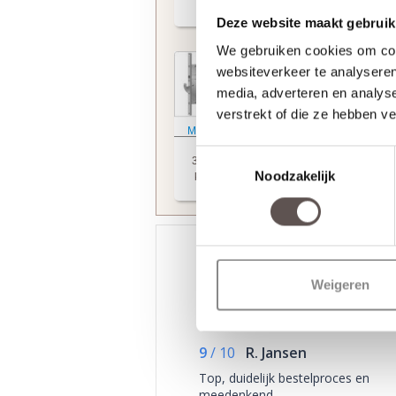
sleutelbediend
+ € 19,95
+ € 249,95
Deze website maakt gebruik
We gebruiken cookies om cont
websiteverkeer te analyseren
media, adverteren en analys
verstrekt of die ze hebben v
Meer informatie
Meer informatie
Weekamp
Weekamp
Toestemmingsselectie
3-puntsluiting
tochtvaldorpel
Noodzakelijk
krukbediend
+ € 249,95
+ € 74,95
Weigeren
/
9.3
10
2.590 reviews
9
/
10
R. Jansen
Top, duidelijk bestelproces en
meedenkend