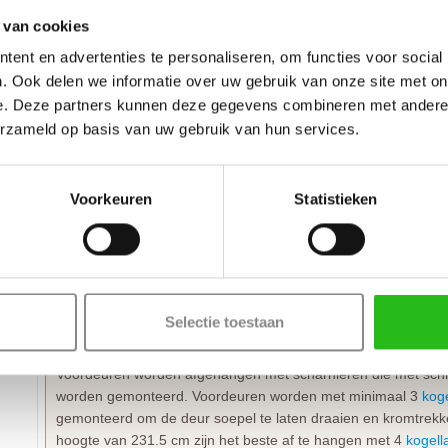
Extra bewerkingen toevoegen
Op bestelling kan Weekamp een
slotgat
op standaard hoogte, 
 van cookies
deur frezen. De hoogte van een slotgat of 3-puntsluiting wor
ent en advertenties te personaliseren, om functies voor social
De deurkruk zit altijd op een hoogte van 105 cm gemeten vana
. Ook delen we informatie over uw gebruik van onze site met on
draairichting
van de deur is van belang. Maak je keuze uit het 
e. Deze partners kunnen deze gegevens combineren met andere i
erzameld op basis van uw gebruik van hun services.
* Sleutelbediende 3-puntsluiting
(voordeur)
Geschikt voor buitendeuren waarbij aan de buitenzijde van e
en aan de binnenzijde een deurkruk. Sleutelbediende sloten
De infrezing in de deur wordt beschermd met grondverf en de
Voorkeuren
Statistieken
* Krukbediende 3-puntsluiting
(achterdeur)
Geschikt voor buitendeuren waarbij aan de buitenzijde en bi
Krukbediende sloten worden meestal geplaatst op een
achter
wordt beschermd met grondverf en de 3-puntsluiting gemonte
Selectie toestaan
Montage van voordeuren
Voordeuren worden afgehangen met scharnieren die met schro
worden gemonteerd. Voordeuren worden met minimaal 3
kog
gemonteerd om de deur soepel te laten draaien en kromtrek
hoogte van 231.5 cm zijn het beste af te hangen met 4
kogell