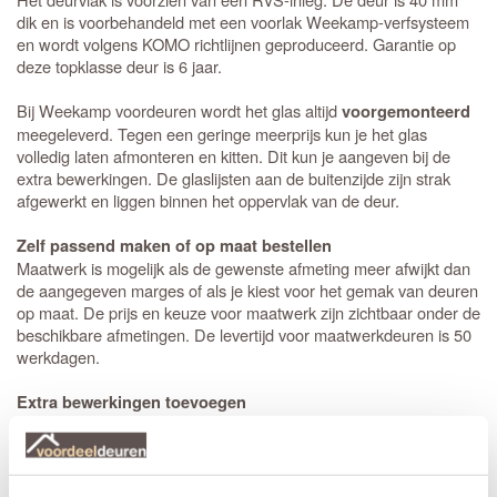
dik en is voorbehandeld met een voorlak Weekamp-verfsysteem
en wordt volgens KOMO richtlijnen geproduceerd. Garantie op
deze topklasse deur is 6 jaar.
Bij Weekamp voordeuren wordt het glas altijd
voorgemonteerd
meegeleverd. Tegen een geringe meerprijs kun je het glas
volledig laten afmonteren en kitten. Dit kun je aangeven bij de
extra bewerkingen. De glaslijsten aan de buitenzijde zijn strak
afgewerkt en liggen binnen het oppervlak van de deur.
Zelf passend maken of op maat bestellen
Maatwerk is mogelijk als de gewenste afmeting meer afwijkt dan
de aangegeven marges of als je kiest voor het gemak van deuren
op maat. De prijs en keuze voor maatwerk zijn zichtbaar onder de
beschikbare afmetingen. De levertijd voor maatwerkdeuren is 50
werkdagen.
Extra bewerkingen toevoegen
Op bestelling kan Weekamp een
slotgat
op standaard hoogte,
een 3-puntsluiting of een valdorpel in de deur frezen. De hoogte
van een slotgat of 3-puntsluiting wordt op een standaard hoogte
aangebracht. De deurkruk zit altijd op een hoogte van 105 cm