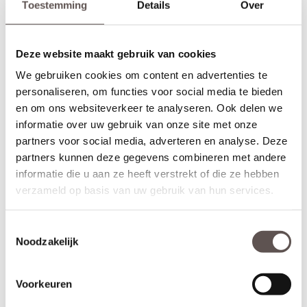
Toestemming
Details
Over
gemeten vanaf de onderzijde van de deur. Let op! De
draairichting
van de deur is van belang. Maak je keuze uit het
overzicht.
Deze website maakt gebruik van cookies
* Sleutelbediende 3-puntsluiting
(voordeur)
We gebruiken cookies om content en advertenties te
Geschikt voor buitendeuren waarbij aan de buitenzijde van een
deur een
deurknop
wordt gemonteerd en aan de binnenzijde een
personaliseren, om functies voor social media te bieden
deurkruk. Sleutelbediende sloten worden meestal geplaatst op
en om ons websiteverkeer te analyseren. Ook delen we
een
voordeur
. De infrezing in de deur wordt beschermd met
informatie over uw gebruik van onze site met onze
grondverf en de 3-puntsluiting gemonteerd.
partners voor social media, adverteren en analyse. Deze
partners kunnen deze gegevens combineren met andere
* Krukbediende 3-puntsluiting
(achterdeur)
Geschikt voor buitendeuren waarbij aan de buitenzijde en
informatie die u aan ze heeft verstrekt of die ze hebben
binnenzijde een
deurkruk
wordt gemonteerd. Krukbediende
verzameld op basis van uw gebruik van hun services.
sloten worden meestal geplaatst op een
achterdeur
of
balkondeur. De infrezing in de deur wordt beschermd met
Toestemmingsselectie
grondverf en de 3-puntsluiting gemonteerd.
Noodzakelijk
Montage van voordeuren
Voordeuren worden afgehangen met scharnieren die met
schroeven zowel in de deur als op het kozijn worden gemonteerd.
Voorkeuren
Voordeuren worden met minimaal 3
kogellagerscharnieren
aan