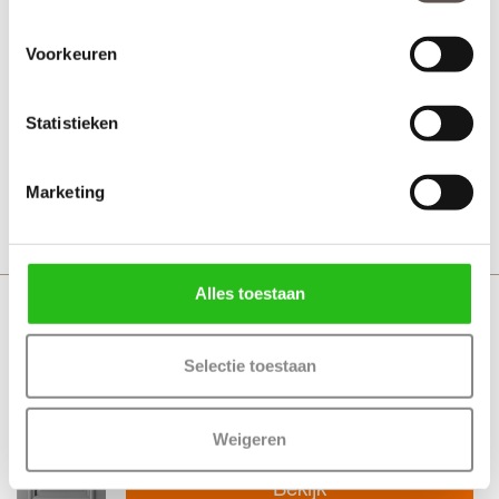
Weekamp WK1143 Zonder glas
Voorkeuren
Voordeur
Statistieken
Vanaf € 1978,-
30 werkdagen
Marketing
Bekijk
Alles toestaan
Weekamp WK1143 Blank
isolatieglas
Selectie toestaan
Voordeur
Weigeren
Vanaf € 1978,-
30 werkdagen
Bekijk