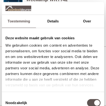
Voordeur
Toestemming
Details
Over
Vanaf € 1832,-
30 werkdagen
Bekijk
Deze website maakt gebruik van cookies
We gebruiken cookies om content en advertenties te
personaliseren, om functies voor social media te bieden
en om ons websiteverkeer te analyseren. Ook delen we
Weekamp WK1143 Klassiek glas
informatie over uw gebruik van onze site met onze
in lood
partners voor social media, adverteren en analyse. Deze
Voordeur
partners kunnen deze gegevens combineren met andere
informatie die u aan ze heeft verstrekt of die ze hebben
Vanaf € 1978,-
30 werkdagen
verzameld op basis van uw gebruik van hun services.
Bekijk
Toestemmingsselectie
Noodzakelijk