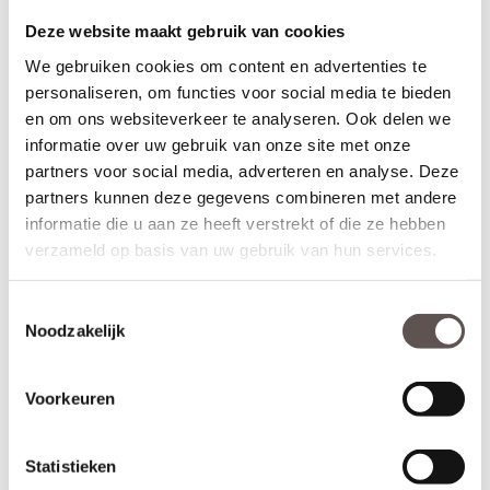
Geschikt voor buitendeuren waarbij aan de buitenzijde van een
Deze website maakt gebruik van cookies
deur een
deurknop
wordt gemonteerd en aan de binnenzijde een
deurkruk. Sleutelbediende sloten worden meestal geplaatst op
We gebruiken cookies om content en advertenties te
een
voordeur
. De infrezing in de deur wordt beschermd met
personaliseren, om functies voor social media te bieden
grondverf en de 3-puntsluiting gemonteerd.
en om ons websiteverkeer te analyseren. Ook delen we
informatie over uw gebruik van onze site met onze
* Krukbediende 3-puntsluiting
(achterdeur)
Geschikt voor buitendeuren waarbij aan de buitenzijde en
partners voor social media, adverteren en analyse. Deze
binnenzijde een
deurkruk
wordt gemonteerd. Krukbediende
partners kunnen deze gegevens combineren met andere
sloten worden meestal geplaatst op een
achterdeur
of
informatie die u aan ze heeft verstrekt of die ze hebben
balkondeur. De infrezing in de deur wordt beschermd met
verzameld op basis van uw gebruik van hun services.
grondverf en de 3-puntsluiting gemonteerd.
Montage van voordeuren
Toestemmingsselectie
Voordeuren worden afgehangen met scharnieren die met
Noodzakelijk
schroeven zowel in de deur als op het kozijn worden gemonteerd.
Voordeuren worden met minimaal 3
kogellagerscharnieren
aan
het kozijn gemonteerd om de deur soepel te laten draaien en
Voorkeuren
kromtrekken tegen te gaan. Voordeuren met een hoogte van
231.5 cm zijn het beste af te hangen met 4
kogellagerscharnieren
.
Statistieken