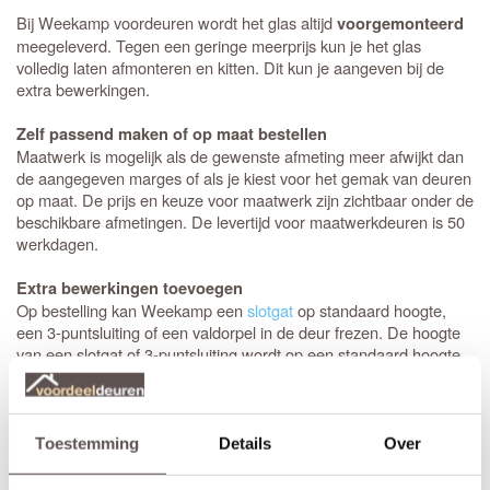
Bij Weekamp voordeuren wordt het glas altijd
voorgemonteerd
meegeleverd. Tegen een geringe meerprijs kun je het glas
volledig laten afmonteren en kitten. Dit kun je aangeven bij de
extra bewerkingen.
Zelf passend maken of op maat bestellen
Maatwerk is mogelijk als de gewenste afmeting meer afwijkt dan
de aangegeven marges of als je kiest voor het gemak van deuren
op maat. De prijs en keuze voor maatwerk zijn zichtbaar onder de
beschikbare afmetingen. De levertijd voor maatwerkdeuren is 50
werkdagen.
Extra bewerkingen toevoegen
Op bestelling kan Weekamp een
slotgat
op standaard hoogte,
een 3-puntsluiting of een valdorpel in de deur frezen. De hoogte
van een slotgat of 3-puntsluiting wordt op een standaard hoogte
aangebracht. De deurkruk zit altijd op een hoogte van 105 cm
gemeten vanaf de onderzijde van de deur. Let op! De
draairichting
van de deur is van belang. Maak je keuze uit het
overzicht.
Toestemming
Details
Over
* Sleutelbediende 3-puntsluiting
(voordeur)