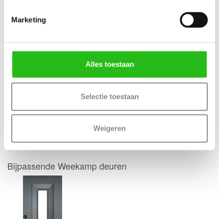
Thuisbezorgd in 50 werkdagen
(Bewerkingen zoals een slotgat of 3-puntsluiting verlengt de
Marketing
levertijd met 4 werkdagen)
Kenmerken Weekamp WK1383 Blank isolatieglas
Maatwerk mogelijk: Ja, 50 werkdagen levertijd
Alles toestaan
Selectie toestaan
Deur samenstellen
Weigeren
Terug
Bijpassende Weekamp deuren