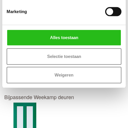
Thuisbezorgd in 50 werkdagen
(Bewerkingen zoals een slotgat of 3-puntsluiting verlengt de
Marketing
levertijd met 4 werkdagen)
Kenmerken Weekamp WK1642 Zonder glas
Maatwerk mogelijk: Ja, 50 werkdagen levertijd
Alles toestaan
Selectie toestaan
Deur samenstellen
Weigeren
Terug
Bijpassende Weekamp deuren