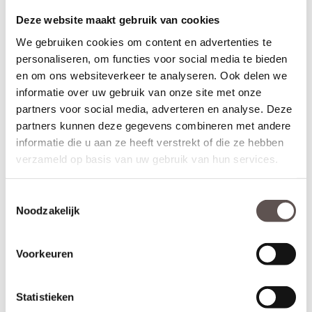
Geschikt voor buitendeuren waarbij aan de buitenzijde van een
Deze website maakt gebruik van cookies
deur een
deurknop
wordt gemonteerd en aan de binnenzijde een
deurkruk. Sleutelbediende sloten worden meestal geplaatst op
We gebruiken cookies om content en advertenties te
een
voordeur
. De infrezing in de deur wordt beschermd met
personaliseren, om functies voor social media te bieden
grondverf en de 3-puntsluiting gemonteerd.
en om ons websiteverkeer te analyseren. Ook delen we
informatie over uw gebruik van onze site met onze
* Krukbediende 3-puntsluiting
(achterdeur)
Geschikt voor buitendeuren waarbij aan de buitenzijde en
partners voor social media, adverteren en analyse. Deze
binnenzijde een
deurkruk
wordt gemonteerd. Krukbediende
partners kunnen deze gegevens combineren met andere
sloten worden meestal geplaatst op een
achterdeur
of
informatie die u aan ze heeft verstrekt of die ze hebben
balkondeur. De infrezing in de deur wordt beschermd met
verzameld op basis van uw gebruik van hun services.
grondverf en de 3-puntsluiting gemonteerd.
Montage van voordeuren
Toestemmingsselectie
Voordeuren worden afgehangen met scharnieren die met
Noodzakelijk
schroeven zowel in de deur als op het kozijn worden gemonteerd.
Voordeuren worden met minimaal 3
kogellagerscharnieren
aan
het kozijn gemonteerd om de deur soepel te laten draaien en
Voorkeuren
kromtrekken tegen te gaan. Voordeuren met een hoogte van
231.5 cm zijn het beste af te hangen met 4
kogellagerscharnieren
.
Statistieken