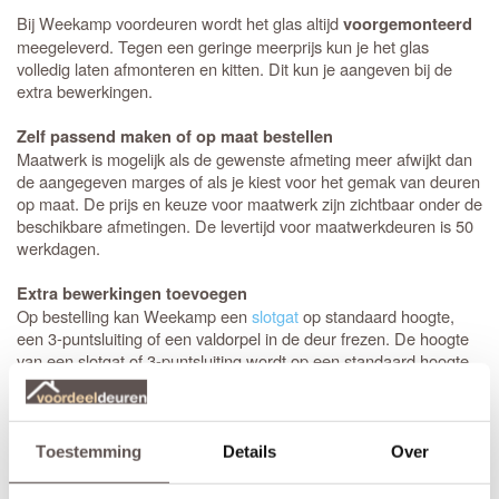
Bij Weekamp voordeuren wordt het glas altijd
voorgemonteerd
meegeleverd. Tegen een geringe meerprijs kun je het glas
volledig laten afmonteren en kitten. Dit kun je aangeven bij de
extra bewerkingen.
Zelf passend maken of op maat bestellen
Maatwerk is mogelijk als de gewenste afmeting meer afwijkt dan
de aangegeven marges of als je kiest voor het gemak van deuren
op maat. De prijs en keuze voor maatwerk zijn zichtbaar onder de
beschikbare afmetingen. De levertijd voor maatwerkdeuren is 50
werkdagen.
Extra bewerkingen toevoegen
Op bestelling kan Weekamp een
slotgat
op standaard hoogte,
een 3-puntsluiting of een valdorpel in de deur frezen. De hoogte
van een slotgat of 3-puntsluiting wordt op een standaard hoogte
aangebracht. De deurkruk zit altijd op een hoogte van 105 cm
gemeten vanaf de onderzijde van de deur. Let op! De
draairichting
van de deur is van belang. Maak je keuze uit het
overzicht.
Toestemming
Details
Over
* Sleutelbediende 3-puntsluiting
(voordeur)