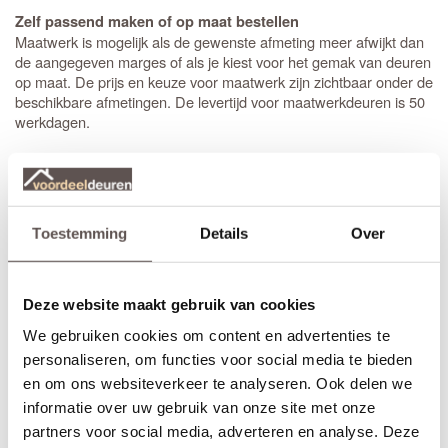
Zelf passend maken of op maat bestellen
Maatwerk is mogelijk als de gewenste afmeting meer afwijkt dan
de aangegeven marges of als je kiest voor het gemak van deuren
op maat. De prijs en keuze voor maatwerk zijn zichtbaar onder de
beschikbare afmetingen. De levertijd voor maatwerkdeuren is 50
werkdagen.
Extra bewerkingen toevoegen
Op bestelling kan Weekamp een
slotgat
op standaard hoogte,
een 3-puntsluiting of een valdorpel in de deur frezen. De hoogte
van een slotgat of 3-puntsluiting wordt op een standaard hoogte
Toestemming
Details
Over
aangebracht. De deurkruk zit altijd op een hoogte van 105 cm
gemeten vanaf de onderzijde van de deur. Let op! De
draairichting
van de deur is van belang. Maak je keuze uit het
overzicht.
Deze website maakt gebruik van cookies
We gebruiken cookies om content en advertenties te
* Sleutelbediende 3-puntsluiting
(voordeur)
personaliseren, om functies voor social media te bieden
Geschikt voor buitendeuren waarbij aan de buitenzijde van een
deur een
deurknop
wordt gemonteerd en aan de binnenzijde een
en om ons websiteverkeer te analyseren. Ook delen we
deurkruk. Sleutelbediende sloten worden meestal geplaatst op
informatie over uw gebruik van onze site met onze
een
voordeur
. De infrezing in de deur wordt beschermd met
partners voor social media, adverteren en analyse. Deze
grondverf en de 3-puntsluiting gemonteerd.