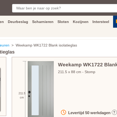
en
Deurbeslag
Scharnieren
Sloten
Kozijnen
Intersteel
ngen
Inmeet
en
montage
service
Bezorging
tot achter de voorde
euren
> Weekamp WK1722 Blank isolatieglas
ieglas
Weekamp WK1722 Blank 
211.5
x
88
cm
- Stomp
211.5
cm
?
Levertijd
50
werkdagen