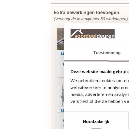
Extra bewerkingen toevoegen
(Verlengt de levertijd met 30 werkdagen)
Toestemming
Meer informatie
Meer informatie
Weekamp
Weekamp
glasmontage
slotgat
Deze website maakt gebruik
+ € 50,00
+ € 19,95
We gebruiken cookies om cont
websiteverkeer te analyseren
media, adverteren en analys
verstrekt of die ze hebben v
Meer informatie
Meer informatie
Toestemmingsselectie
Weekamp
Weekamp
3-puntsluiting
3-puntsluiting
Noodzakelijk
sleutelbediend
krukbediend