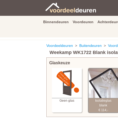
Binnendeuren
Voordeuren
Achterdeur
9.3
/
10
van
2590
beoordeli
Voordeeldeuren
>
Buitendeuren
>
Voord
Weekamp WK1722 Blank isolat
Glaskeuze
Geen glas
Isolatieglas
blank
€ 114,-