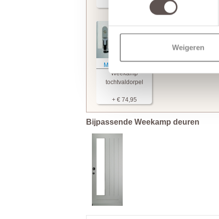
+ € 249,95
+ € 249,95
Weigeren
Meer informatie
Weekamp
tochtvaldorpel
+ € 74,95
Bijpassende Weekamp deuren