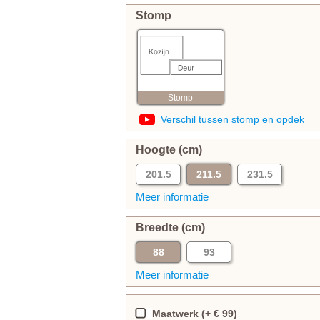
Stomp
Stomp
Verschil tussen stomp en opdek
Hoogte (cm)
201.5
211.5
231.5
Meer informatie
Breedte (cm)
88
93
Meer informatie
Maatwerk (+ € 99)