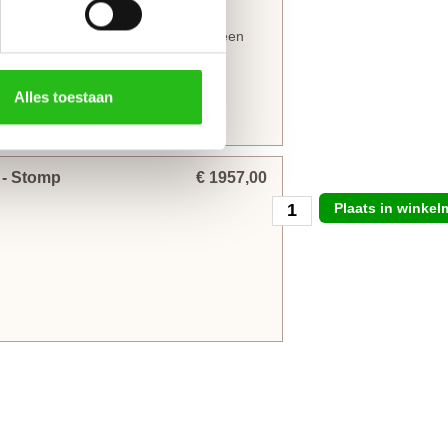
ellagerscharnieren
aan het kozijn
ken tegen te gaan. Voordeuren met een
agerscharnieren
.
Alles toestaan
evertijd met 4 werkdagen)
m
- Stomp
€ 1957,00
Plaats in winke