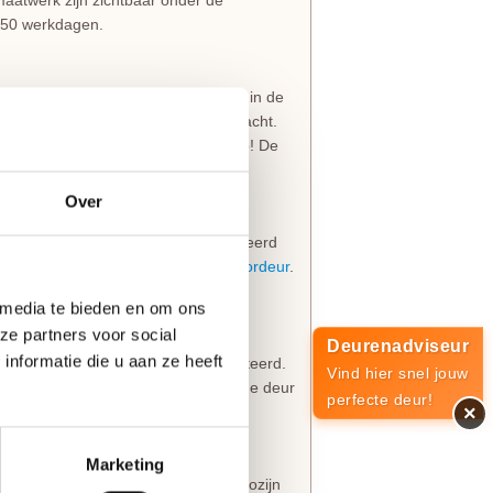
aatwerk zijn zichtbaar onder de
s 50 werkdagen.
een 3-puntsluiting of een valdorpel in de
dt op een standaard hoogte aangebracht.
f de onderzijde van de deur. Let op! De
overzicht.
Over
en deur een
deurknop
wordt gemonteerd
 worden meestal geplaatst op een
voordeur
.
 3-puntsluiting gemonteerd.
 media te bieden en om ons
ze partners voor social
Deurenadviseur
nformatie die u aan ze heeft
nnenzijde een
deurkruk
wordt gemonteerd.
Vind hier snel jouw
deur
of balkondeur. De infrezing in de deur
perfecte deur!
×
erd.
Marketing
even zowel in de deur als op het kozijn