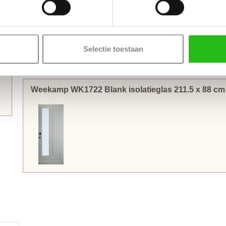
worden gemonteerd. Voordeuren worden met minimaal 3
kog
gemonteerd om de deur soepel te laten draaien en kromtrek
hoogte van 231.5 cm zijn het beste af te hangen met 4
kogell
Selectie toestaan
Thuisbezorgd in 50 werkdagen
(Bewerkingen zoals een slotgat of 3-puntsluiting verlengt de l
Weekamp WK1722 Blank isolatieglas
211.5
x
88
c