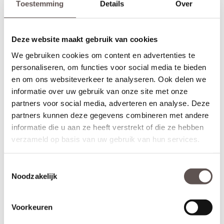
Toestemming
Details
Over
gemeten vanaf de onderzijde van de deur. Let op! De
draairichting
van de deur is van belang. Maak je keuze uit het
overzicht.
Deze website maakt gebruik van cookies
* Sleutelbediende 3-puntsluiting
(voordeur)
We gebruiken cookies om content en advertenties te
Geschikt voor buitendeuren waarbij aan de buitenzijde van een
deur een
deurknop
wordt gemonteerd en aan de binnenzijde een
personaliseren, om functies voor social media te bieden
deurkruk. Sleutelbediende sloten worden meestal geplaatst op
en om ons websiteverkeer te analyseren. Ook delen we
een
voordeur
. De infrezing in de deur wordt beschermd met
informatie over uw gebruik van onze site met onze
grondverf en de 3-puntsluiting gemonteerd.
partners voor social media, adverteren en analyse. Deze
partners kunnen deze gegevens combineren met andere
* Krukbediende 3-puntsluiting
(achterdeur)
Geschikt voor buitendeuren waarbij aan de buitenzijde en
informatie die u aan ze heeft verstrekt of die ze hebben
binnenzijde een
deurkruk
wordt gemonteerd. Krukbediende
verzameld op basis van uw gebruik van hun services.
sloten worden meestal geplaatst op een
achterdeur
of
balkondeur. De infrezing in de deur wordt beschermd met
Toestemmingsselectie
grondverf en de 3-puntsluiting gemonteerd.
Noodzakelijk
Montage van voordeuren
Voordeuren worden afgehangen met scharnieren die met
Voorkeuren
schroeven zowel in de deur als op het kozijn worden gemonteerd.
Voordeuren worden met minimaal 3
kogellagerscharnieren
aan