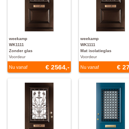
weekamp
weekamp
WK1111
WK1111
Zonder glas
Mat isolatieglas
Voordeur
Voordeur
€ 2564,-
€ 27
Nu vanaf
Nu vanaf