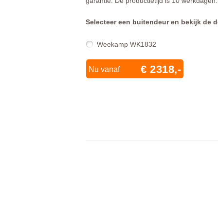
garantie. De productietijd is 10 werkdagen.
Selecteer een buitendeur en bekijk de d
Weekamp WK1832
€ 2318,-
Nu vanaf