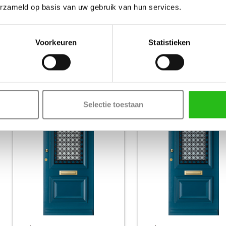
erzameld op basis van uw gebruik van hun services.
weekamp
weekamp
WK1114
WK1114
Zonder glas
Blank isolatieglas
Voorkeuren
Statistieken
Voordeur
Voordeur
€ 2564,-
€ 26
Nu vanaf
Nu vanaf
Selectie toestaan