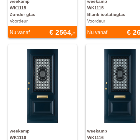
weekamp
weekamp
WK1115
WK1115
Zonder glas
Blank isolatieglas
Voordeur
Voordeur
€ 2564,-
€ 26
Nu vanaf
Nu vanaf
weekamp
weekamp
WK1116
WK1116