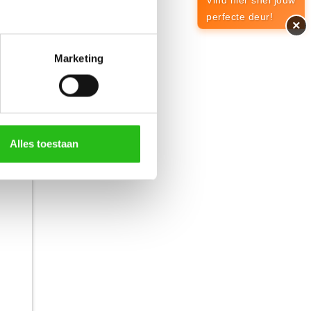
Vind hier snel jouw
perfecte deur!
×
Marketing
83,-
Alles toestaan