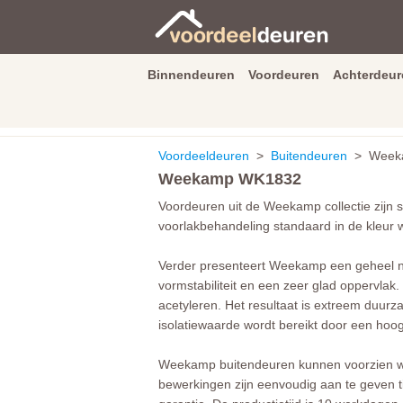
Binnendeuren
Voordeuren
Achterdeur
9.3
/
10
van
2590
beoordeli
Voordeeldeuren
>
Buitendeuren
> Weeka
Weekamp WK1832
Voordeuren uit de Weekamp collectie zij
voorlakbehandeling standaard in de kleur 
Verder presenteert Weekamp een geheel n
vormstabiliteit en een zeer glad oppervl
acetyleren. Het resultaat is extreem duurz
isolatiewaarde wordt bereikt door een hoo
Weekamp buitendeuren kunnen voorzien 
bewerkingen zijn eenvoudig aan te geven