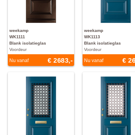
weekamp
weekamp
WK1111
WK1113
Blank isolatieglas
Blank isolatieglas
Voordeur
Voordeur
€ 2683,-
€ 26
Nu vanaf
Nu vanaf