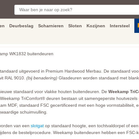
en
Deurbeslag
Scharnieren
Sloten
Kozijnen
Intersteel
ngen
Inmeet
en
montage
service
Bezorging
tot achter de voorde
mp WK1832 buitendeuren
n standaard uitgevoerd in Premium Hardwood Merbau. De standaard vo
wit RAL 9010.
(bij benadering)
Glasdeuren worden standaard met blank i
ieuwe standaard voor vlakke houten buitendeuren. De
Weekamp TriC
ak. Weekamp TriComfort® deuren bestaan uit samengeperste houtvezels 
aam MDF, standaard FSC gecertificeerd met een hoge vormstabiliteit, e
gwaardige schuimvulling.
worden van een
slotgat
op standaard hoogte, een tochtvaldorpel of een 
 tijdens de bestelprocedure. Weekamp buitendeuren hebben een FSC-k