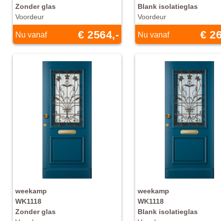
Zonder glas
Blank isolatieglas
Voordeur
Voordeur
€ 2564,-
€ 26
Nu vanaf
Nu vanaf
weekamp
weekamp
WK1118
WK1118
Zonder glas
Blank isolatieglas