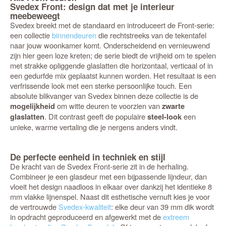
Svedex Front: design dat met je interieur
meebeweegt
Svedex breekt met de standaard en introduceert de Front-serie:
een collectie
binnendeuren
die rechtstreeks van de tekentafel
naar jouw woonkamer komt. Onderscheidend en vernieuwend
zijn hier geen loze kreten; de serie biedt de vrijheid om te spelen
met strakke opliggende glaslatten die horizontaal, verticaal of in
een gedurfde mix geplaatst kunnen worden. Het resultaat is een
verfrissende look met een sterke persoonlijke touch. Een
absolute blikvanger van Svedex binnen deze collectie is de
om witte deuren te voorzien van
mogelijkheid
zwarte
. Dit contrast geeft de populaire
een
glaslatten
steel-look
unieke, warme vertaling die je nergens anders vindt.
De perfecte eenheid in techniek en stijl
De kracht van de Svedex Front-serie zit in de herhaling.
Combineer je een glasdeur met een bijpassende lijndeur, dan
vloeit het design naadloos in elkaar over dankzij het identieke 8
mm vlakke lijnenspel. Naast dit esthetische vernuft kies je voor
de vertrouwde
Svedex-kwaliteit
: elke deur van 39 mm dik wordt
in opdracht geproduceerd en afgewerkt met de
extreem