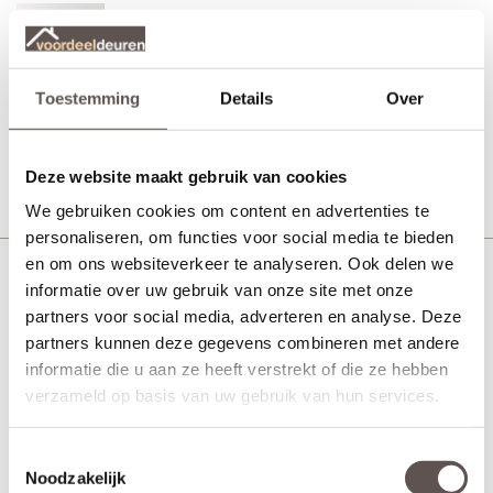
Svedex FR502W Satijn glas
MDF afgelakt wit
Toestemming
Details
Over
Vanaf € 570,-
21 werkdagen
Bekijk
Deze website maakt gebruik van cookies
We gebruiken cookies om content en advertenties te
personaliseren, om functies voor social media te bieden
en om ons websiteverkeer te analyseren. Ook delen we
Svedex FR502W Blank glas
informatie over uw gebruik van onze site met onze
partners voor social media, adverteren en analyse. Deze
MDF afgelakt wit
partners kunnen deze gegevens combineren met andere
informatie die u aan ze heeft verstrekt of die ze hebben
verzameld op basis van uw gebruik van hun services.
Vanaf € 570,-
21 werkdagen
Bekijk
Toestemmingsselectie
Noodzakelijk