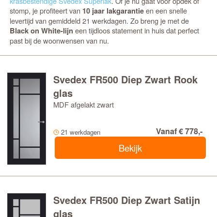
krasbestendige Svedex Superlak
. Of je nu gaat voor opdek of
stomp, je profiteert van
en een snelle
10 jaar lakgarantie
levertijd van gemiddeld 21 werkdagen. Zo breng je met de
een tijdloos statement in huis dat perfect
Black on White-lijn
past bij de woonwensen van nu.
Svedex FR500 Diep Zwart Rook
glas
MDF afgelakt zwart
Vanaf € 778,-
21 werkdagen
Bekijk
Svedex FR500 Diep Zwart Satijn
glas