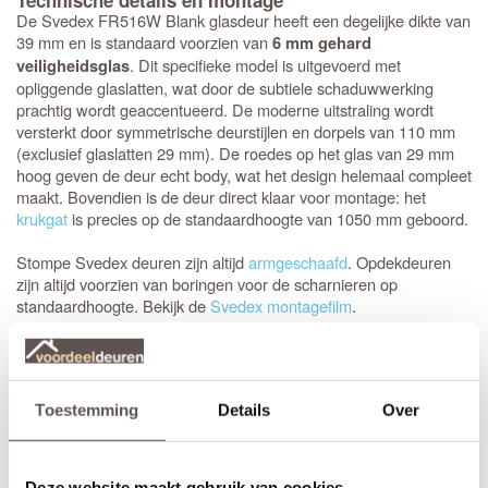
Technische details en montage
De Svedex FR516W Blank glasdeur heeft een degelijke dikte van
39 mm en is standaard voorzien van
6 mm gehard
. Dit specifieke model is uitgevoerd met
veiligheidsglas
opliggende glaslatten, wat door de subtiele schaduwwerking
prachtig wordt geaccentueerd. De moderne uitstraling wordt
versterkt door symmetrische deurstijlen en dorpels van 110 mm
(exclusief glaslatten 29 mm). De roedes op het glas van 29 mm
hoog geven de deur echt body, wat het design helemaal compleet
maakt. Bovendien is de deur direct klaar voor montage: het
krukgat
is precies op de standaardhoogte van 1050 mm geboord.
Stompe Svedex deuren zijn altijd
armgeschaafd
. Opdekdeuren
zijn altijd voorzien van boringen voor de scharnieren op
standaardhoogte. Bekijk de
Svedex montagefilm
.
Elk model
Svedex-deur
is leverbaar in zowel een stompe als
opdekuitvoering, in elke denkbare standaardmaat of afwijkende
afmeting. Het is voor beide uitvoeringen van belang dat je de
Toestemming
Details
Over
juiste draairichting doorgeeft tijdens het bestellen. Doordat
Svedex het slot al in de fabriek infreest, kan de deur niet
omgedraaid worden en is de
keuze tussen links en rechts
van
groot belang.
Deze website maakt gebruik van cookies