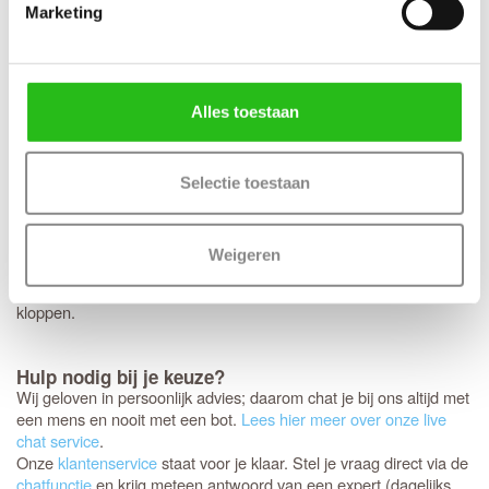
vierkant rozet? Dan bereiden we dit graag direct voor je voor.
Marketing
Houd er wel rekening mee dat deze specifieke fabrieksboring
alleen mogelijk is bij aankoop van origineel
Svedex deurbeslag
met minirozet. Mooie bijpassende zwarte deurkrukken speciaal
voor de
zijn de Svedex
Live,
Lounge
en
Black on White-serie
Alles toestaan
Vogue
.
Controleer je bestelling zorgvuldig
Selectie toestaan
Jouw nieuwe Svedex deuren worden als een persoonlijk pakket
speciaal voor jou samengesteld. Omdat het om dit specifieke
maatwerk gaat, is het niet mogelijk om de deuren te ruilen,
Weigeren
annuleren of retourneren.
daarom nog een laatste
Controleer
keer
of de afmetingen, kleur en uitvoering helemaal
extra goed
kloppen.
Hulp nodig bij je keuze?
Wij geloven in persoonlijk advies; daarom chat je bij ons altijd met
een mens en nooit met een bot.
Lees hier meer over onze live
chat service
.
Onze
klantenservice
staat voor je klaar. Stel je vraag direct via de
chatfunctie
en krijg meteen antwoord van een expert (dagelijks