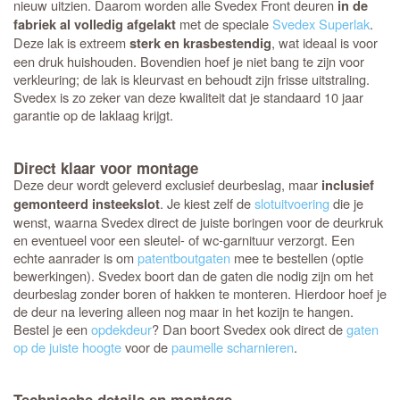
nieuw uitzien. Daarom worden alle Svedex Front deuren
in de
met de speciale
Svedex Superlak
.
fabriek al volledig afgelakt
Deze lak is extreem
, wat ideaal is voor
sterk en krasbestendig
een druk huishouden. Bovendien hoef je niet bang te zijn voor
verkleuring; de lak is kleurvast en behoudt zijn frisse uitstraling.
Svedex is zo zeker van deze kwaliteit dat je standaard 10 jaar
garantie op de laklaag krijgt.
Direct klaar voor montage
Deze deur wordt geleverd exclusief deurbeslag, maar
inclusief
. Je kiest zelf de
slotuitvoering
die je
gemonteerd insteekslot
wenst, waarna Svedex direct de juiste boringen voor de deurkruk
en eventueel voor een sleutel- of wc-garnituur verzorgt. Een
echte aanrader is om
patentboutgaten
mee te bestellen (optie
bewerkingen). Svedex boort dan de gaten die nodig zijn om het
deurbeslag zonder boren of hakken te monteren. Hierdoor hoef je
de deur na levering alleen nog maar in het kozijn te hangen.
Bestel je een
opdekdeur
? Dan boort Svedex ook direct de
gaten
op de juiste hoogte
voor de
paumelle scharnieren
.