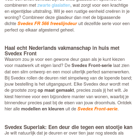
combineren met
zwarte glaslatten
, wat zorgt voor een krachtige
en eigentijdse uitstraling. Wil je een rustige eenheid creëren in je
woning? Combineer deze glasdeur dan met de bijpassende
dichte
uit dezelfde serie voor een
Svedex FR 566 freeslijndeur
perfect op elkaar afgestemd geheel.
Haal echt Nederlands vakmanschap in huis met
Svedex Front
Waarom zou je voor een gewone deur gaan als je kunt kiezen
voor maatwerk uit eigen land? De
laat zien
Svedex Front-serie
dat een slim ontwerp en een mooi uiterlijk perfect samenwerken.
Bij Svedex rollen de deuren niet simpelweg van de lopende band;
jouw bestelling is het uitgangspunt. Elke Svedex deur wordt met
de grootste zorg
, precies zoals jij het wilt. Je
op maat gemaakt
kiest hiermee voor een bijzondere manier van wonen, waarbij je
binnendeur precies past bij de eisen van jouw droomhuis. Ontdek
hier alle
uit de
.
modellen en kleuren
Svedex Front-serie
Svedex Superlak: Een deur die tegen een stootje kan
Je wilt natuurlijk dat je deuren er over tien jaar nog steeds als