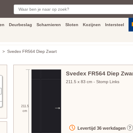
en
Deurbeslag
Scharnieren
Sloten
Kozijnen
Intersteel
ngen
Inmeet
en
montage
service
Bezorging
tot achter de voorde
> Svedex FR564 Diep Zwart
Svedex FR564 Diep Zwar
211.5
x
83
cm
- Stomp Links
211.5
cm
?
Levertijd
36
werkdagen