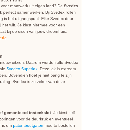
 voor maatwerk uit eigen land? De
Svedex
ijk perfect samenwerken. Bij Svedex rollen
g is het uitgangspunt. Elke Svedex deur
jij het wilt. Je kiest hiermee voor een
ast bij de eisen van jouw droomhuis.
erie
.
an
als nieuw uitzien. Daarom worden alle Svedex
iale
Svedex Superlak
. Deze lak is extreem
den. Bovendien hoef je niet bang te zijn
straling. Svedex is zo zeker van deze
ief gemonteerd insteekslot
. Je kiest zelf
 boringen voor de deurkruk en eventueel
er is om
patentboutgaten
mee te bestellen