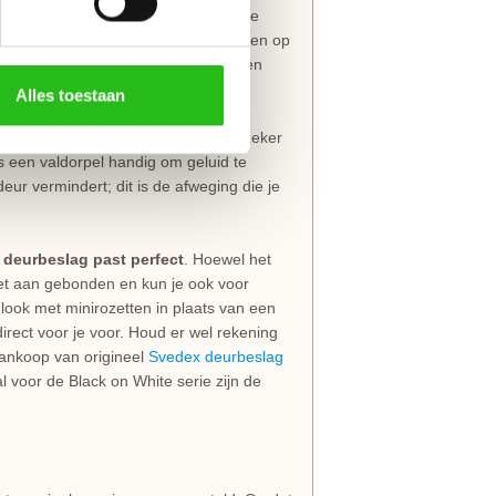
ntageset voor stompe deuren
mee te
de krozingen in het kozijn, maar worden op
s eenvoudig, past in elke situatie en
Alles toestaan
l
tussen de hal en de woonkamer, zeker
 is een valdorpel handig om geluid te
eur vermindert; dit is de afweging die je
e deurbeslag past perfect
. Hoewel het
niet aan gebonden en kun je ook voor
look met minirozetten in plaats van een
irect voor je voor. Houd er wel rekening
 aankoop van origineel
Svedex deurbeslag
 voor de Black on White serie zijn de