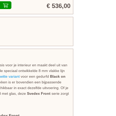
€ 536,00
s voor je interieur en maakt deel uit van
de speciaal ontwikkelde 8 mm vlakke lijn
witte variant
voor een gedurfd
Black on
rekken is er bovendien een bijpassende
ikbaar in exact dezelfde uitvoering. Of je
id met glas, deze
Svedex Front
serie zorgt
edex Front