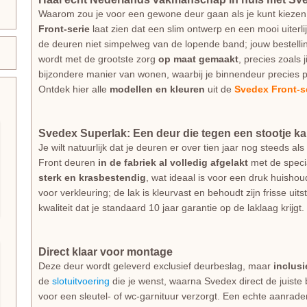
Waarom zou je voor een gewone deur gaan als je kunt kiezen
Front-serie
laat zien dat een slim ontwerp en een mooi uiterl
de deuren niet simpelweg van de lopende band; jouw bestellin
wordt met de grootste zorg
op maat gemaakt
, precies zoals 
bijzondere manier van wonen, waarbij je binnendeur precies p
Ontdek hier alle
modellen en kleuren
uit de
Svedex Front-s
Svedex Superlak: Een deur die tegen een stootje k
Je wilt natuurlijk dat je deuren er over tien jaar nog steeds 
Front deuren
in de fabriek al volledig afgelakt
met de spec
sterk en krasbestendig
, wat ideaal is voor een druk huishou
voor verkleuring; de lak is kleurvast en behoudt zijn frisse uit
kwaliteit dat je standaard 10 jaar garantie op de laklaag krijgt.
Direct klaar voor montage
Deze deur wordt geleverd exclusief deurbeslag, maar
inclus
de
slotuitvoering
die je wenst, waarna Svedex direct de juiste
voor een sleutel- of wc-garnituur verzorgt. Een echte aanrad