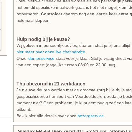
Jouw nieuwe Svedex deuren worden als een persoonlijk pakk
het om dit specifieke maatwerk gaat, is het niet mogelijk om d
retourneren.
Controleer
daarom nog een laatste keer
extra 
helemaal kloppen.
Hulp nodig bij je keuze?
Wij geloven in persoonlijk advies; daarom chat je bij ons alti
hier meer over onze live chat service
.
Onze
klantenservice
staat voor je klaar. Stel je vraag direct v
van een expert (dagelijks tussen 08:00 en 22:00 uur).
Thuisbezorgd in 21 werkdagen
Je nieuwe deuren worden met de grootste zorg bij je thuis af
gespecialiseerde transport van Voordeeldeuren, zodat je beste
moment niet? Geen probleem, je kunt eenvoudig zelf een lat
uitkomt.
Bekijk hier alle details over onze
bezorgservice
.
Svedex FR564 Diep Zwart
211.5
x
83
cm
- Stomp Li