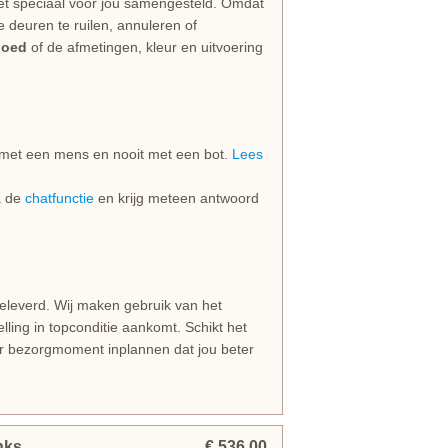
et speciaal voor jou samengesteld. Omdat
e deuren te ruilen, annuleren of
goed
of de afmetingen, kleur en uitvoering
jd met een mens en nooit met een bot.
Lees
ia de
chatfunctie
en krijg meteen antwoord
geleverd. Wij maken gebruik van het
lling in topconditie aankomt. Schikt het
er bezorgmoment inplannen dat jou beter
nks
€ 536,00