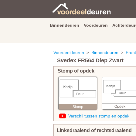
Binnendeuren
Voordeuren
Achterdeur
9.3
/
10
van
2590
beoordeli
Voordeeldeuren
>
Binnendeuren
>
Front
Svedex FR564 Diep Zwart
Stomp of opdek
Opdek
Stomp
Verschil tussen stomp en opdek
Linksdraaiend of rechtsdraaiend