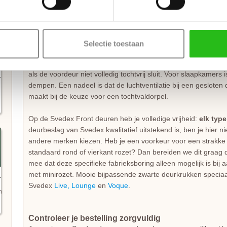
Heb je een
stompe deur
nodig? Dan is het handig om een
mo
bestellen. De speciaal ontwikkelde scharnieren vallen wel in 
de deur gemonteerd (zonder nieuwe inkepingen). De montage i
voorkomt beschadigingen aan de nieuw afgelakte deur.
Selectie toestaan
Het is zeker aan te raden om te kiezen voor een
tochtvaldorpe
als de voordeur niet volledig tochtvrij sluit. Voor slaapkamers
dempen. Een nadeel is dat de luchtventilatie bij een gesloten d
maakt bij de keuze voor een tochtvaldorpel.
Op de Svedex Front deuren heb je volledige vrijheid:
elk typ
deurbeslag van Svedex kwalitatief uitstekend is, ben je hier 
andere merken kiezen. Heb je een voorkeur voor een strakke 
standaard rond of vierkant rozet? Dan bereiden we dit graag d
mee dat deze specifieke fabrieksboring alleen mogelijk is bij
met minirozet. Mooie bijpassende zwarte deurkrukken speciaal
Svedex
Live,
Lounge
en
Voque
.
n
Controleer je bestelling zorgvuldig