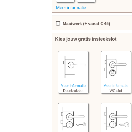
Meer informatie
Maatwerk (+ vanaf € 45)
Kies jouw gratis insteekslot
Meer informatie
Meer informatie
Deurkrukslot
WC slot