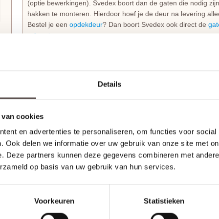
(optie bewerkingen). Svedex boort dan de gaten die nodig zi
hakken te monteren. Hierdoor hoef je de deur na levering alle
Bestel je een
opdekdeur
? Dan boort Svedex ook direct de
gat
scharnieren
.
Technische details en montage
De Svedex FR564 Diep Zwartdeur heeft een degelijke dikte 
Details
waardoor hij stevig aanvoelt en lang meegaat. Dit specifieke 
VLG07
die is uitgevoerd met een strakke, 8 mm vlakke lijn.
 van cookies
Stompe Svedex deuren zijn altijd
armgeschaafd
. Opdekdeuren 
scharnieren op standaardhoogte. Bekijk de
Svedex montagefi
ent en advertenties te personaliseren, om functies voor social
. Ook delen we informatie over uw gebruik van onze site met on
Elk model
Svedex-deur
is leverbaar in zowel een stompe als 
e. Deze partners kunnen deze gegevens combineren met andere i
standaardmaat of afwijkende afmeting. Het is voor beide uitvo
erzameld op basis van uw gebruik van hun services.
draairichting doorgeeft tijdens het bestellen. Doordat Svedex he
deur niet omgedraaid worden en is de
keuze tussen links en 
Voorkeuren
Statistieken
Maak je Svedex Front binnendeur compleet