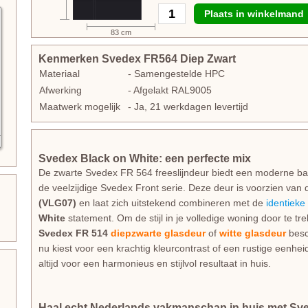
Plaats in winkelmand
83 cm
Kenmerken Svedex FR564 Diep Zwart
Materiaal
- Samengestelde HPC
Afwerking
- Afgelakt RAL9005
Maatwerk mogelijk
- Ja, 21 werkdagen levertijd
Svedex Black on White: een perfecte mix
De zwarte Svedex FR 564 freeslijndeur biedt een moderne basi
de veelzijdige Svedex Front serie. Deze deur is voorzien van 
(VLG07)
en laat zich uitstekend combineren met de
identieke 
White
statement. Om de stijl in je volledige woning door te t
Svedex FR 514
diepzwarte glasdeur
of
witte glasdeur
besch
nu kiest voor een krachtig kleurcontrast of een rustige eenhe
altijd voor een harmonieus en stijlvol resultaat in huis.
Haal echt Nederlands vakmanschap in huis met Sv