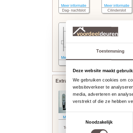
Meer informatie
Meer informatie
Dag- nachtslot
Cilinderslot
Toestemming
Meer informatie
Kastslot
Deze website maakt gebruik
We gebruiken cookies om cont
Extra bewerkingen toevoegen
websiteverkeer te analyseren
media, adverteren en analys
verstrekt of die ze hebben v
Toestemmingsselectie
Meer informatie
Meer informatie
Noodzakelijk
Svedex
Stompe deur
Tochtvaldorpel
Armschaven