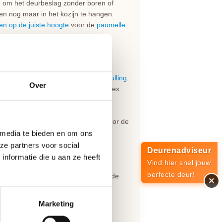
jn om het deurbeslag zonder boren of
en nog maar in het kozijn te hangen.
en op de juiste hoogte
voor de
paumelle
van 39 mm en een sterke
HPC deurvulling
,
Over
model is leverbaar met freeslijn Svedex
zijn altijd voorzien van boringen voor de
lm
.
 media te bieden en om ons
ze partners voor social
Deurenadviseur
opdekuitvoering, in elke denkbare
nformatie die u aan ze heeft
Vind hier snel jouw
eringen van belang dat je de juiste
perfecte deur!
t slot al in de fabriek infreest, kan de
×
rechts
van groot belang.
Marketing