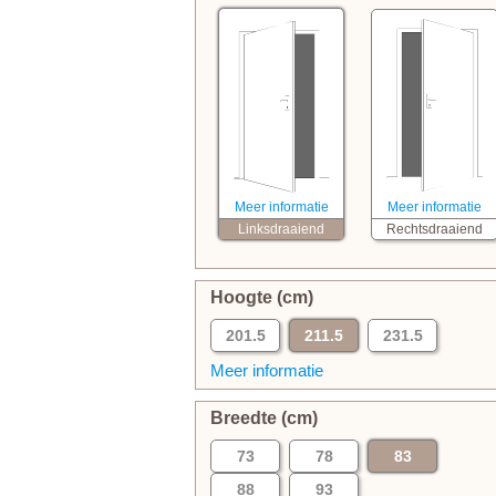
Meer informatie
Meer informatie
Linksdraaiend
Rechtsdraaiend
Hoogte (cm)
201.5
211.5
231.5
Meer informatie
Breedte (cm)
73
78
83
88
93