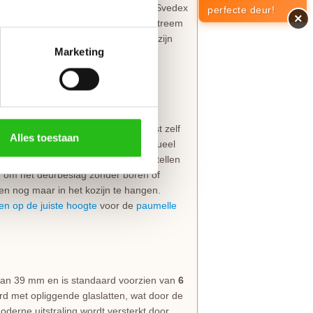
als nieuw uitzien. Daarom worden alle Svedex
perfecte deur!
×
iale
Svedex Superlak
. Deze lak is extreem
den. Bovendien hoef je niet bang te zijn
Marketing
straling. Svedex is zo zeker van deze
ief gemonteerd insteekslot
. Je kiest zelf
Alles toestaan
 boringen voor de deurkruk en eventueel
er is om
patentboutgaten
mee te bestellen
jn om het deurbeslag zonder boren of
en nog maar in het kozijn te hangen.
en op de juiste hoogte
voor de
paumelle
 van 39 mm en is standaard voorzien van
6
erd met opliggende glaslatten, wat door de
derne uitstraling wordt versterkt door