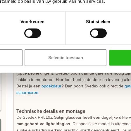
erzameld op basis van uw gebruik van hun services.
Je wilt natuurlijk dat je deuren er over tien jaar nog steeds 
Front deuren
in de fabriek al volledig afgelakt
met de spec
sterk en krasbestendig
, wat ideaal is voor een druk huishou
Voorkeuren
Statistieken
voor verkleuring; de lak is kleurvast en behoudt zijn frisse uit
kwaliteit dat je standaard 10 jaar garantie op de laklaag krijgt.
Direct klaar voor montage
Deze deur wordt geleverd exclusief deurbeslag, maar
inclus
Selectie toestaan
de
slotuitvoering
die je wenst, waarna Svedex direct de juiste
voor een sleutel- of wc-garnituur verzorgt. Een echte aanrad
(optie bewerkingen). Svedex boort dan de gaten die nodig zi
hakken te monteren. Hierdoor hoef je de deur na levering alle
Bestel je een
opdekdeur
? Dan boort Svedex ook direct de
gat
scharnieren
.
Technische details en montage
De Svedex FR519Z Satijn glasdeur heeft een degelijke dikte
mm gehard veiligheidsglas
. Dit specifieke model is uitgevo
subtiele schaduwwerking prachtig wordt geaccentueerd. De mo