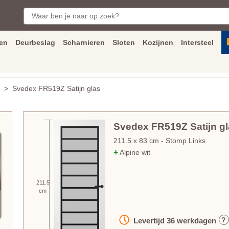
en
Deurbeslag
Scharnieren
Sloten
Kozijnen
Intersteel
ngen
Inmeet
en
montage
service
Bezorging
tot achter de voorde
> Svedex FR519Z Satijn glas
Svedex FR519Z Satijn gl
211.5
x
83
cm
- Stomp Links
+
Alpine wit
211.5
cm
?
Levertijd
36
werkdagen