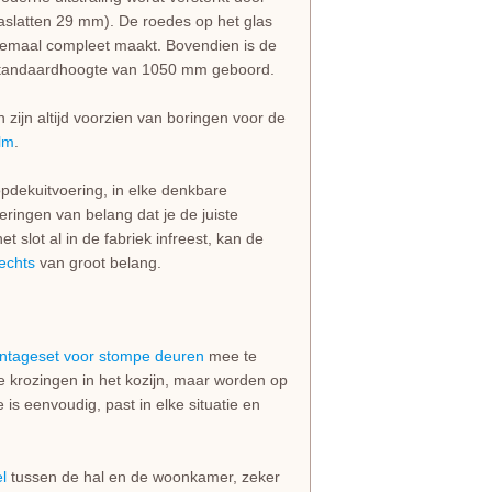
aslatten 29 mm). De roedes op het glas
lemaal compleet maakt. Bovendien is de
 standaardhoogte van 1050 mm geboord.
zijn altijd voorzien van boringen voor de
lm
.
opdekuitvoering, in elke denkbare
eringen van belang dat je de juiste
t slot al in de fabriek infreest, kan de
rechts
van groot belang.
ntageset voor stompe deuren
mee te
de krozingen in het kozijn, maar worden op
s eenvoudig, past in elke situatie en
l
tussen de hal en de woonkamer, zeker