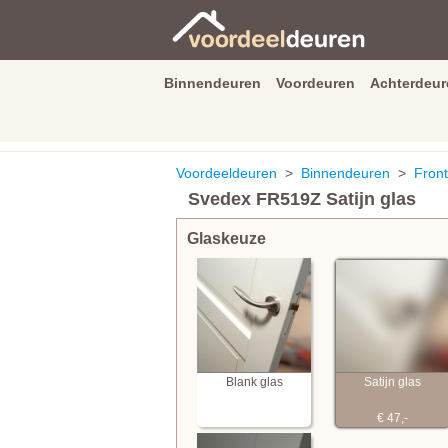
Binnendeuren
Voordeuren
Achterdeur
9.3
/
10
van
2590
beoordeli
Voordeeldeuren
>
Binnendeuren
>
Front
Svedex FR519Z Satijn glas
Glaskeuze
Blank glas
Satijn glas
€ 47,-