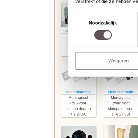
verstrekt of die ze hebben v
Toestemmingsselectie
Noodzakelijk
Meer informatie
Meer informatie
Svedex
Stompe deur
Tochtvaldorpel
Armschaven
(+ € 67.50)
Weigeren
Meer informatie
Meer informatie
Montageset
Montageset
RVS voor
Zwart voor
stompe deuren
stompe deuren
(+ € 27.50)
(+ € 27.50)