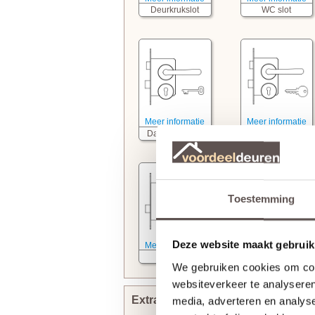
Deurkrukslot
WC slot
Meer informatie
Meer informatie
Dag- nachtslot
Cilinderslot
Toestemming
Deze website maakt gebruik
Meer informatie
Kastslot
We gebruiken cookies om cont
websiteverkeer te analyseren
Extra bewerkingen toevoegen
media, adverteren en analys