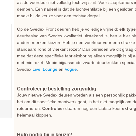
als de voordeur niet volledig tochtvrij sluit. Voor slaapkamers
dempen. Een nadeel is dat de luchtventilatie bij een gesloten d
maakt bij de keuze voor een tochtvaldorpel.
Op de Svedex Front deuren heb je volledige vrijheid:
elk typ
deurbeslag van Svedex kwalitatief uitstekend is, ben je hier 
andere merken kiezen. Heb je een voorkeur voor een strakke 
standaard rond of vierkant rozet? Dan bereiden we dit graag d
mee dat deze specifieke fabrieksboring alleen mogelijk is bij
met minirozet. Mooie bijpassende zwarte deurkrukken specia
Svedex
Live,
Lounge
en
Vogue
.
Controleer je bestelling zorgvuldig
Jouw nieuwe Svedex deuren worden als een persoonlijk pakk
het om dit specifieke maatwerk gaat, is het niet mogelijk om d
retourneren.
Controleer
daarom nog een laatste keer
extra 
helemaal kloppen.
Hulp nodig bij je keuze?