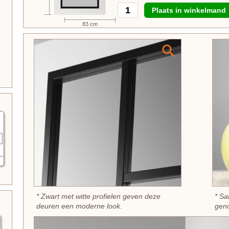
Plaats in winkelmand
83 cm
* Zwart met witte profielen geven deze
* Sa
deuren een moderne look.
geno