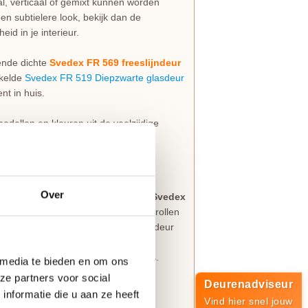
al, verticaal of gemixt kunnen worden
een subtielere look, bekijk dan de
id in je interieur.
sende dichte
Svedex FR 569 freeslijndeur
kkelde
Svedex FR 519 Diepzwarte glasdeur
nt in huis.
odellen en kleuren uit de veelzijdige
edex Front
Over
 voor maatwerk uit eigen land? De
Svedex
ijk perfect samenwerken. Bij Svedex rollen
g is het uitgangspunt. Elke Svedex deur
jij het wilt. Je kiest hiermee voor een
ast bij de eisen van jouw droomhuis.
 media te bieden en om ons
ze partners voor social
Deurenadviseur
nformatie die u aan ze heeft
an
Vind hier snel jouw