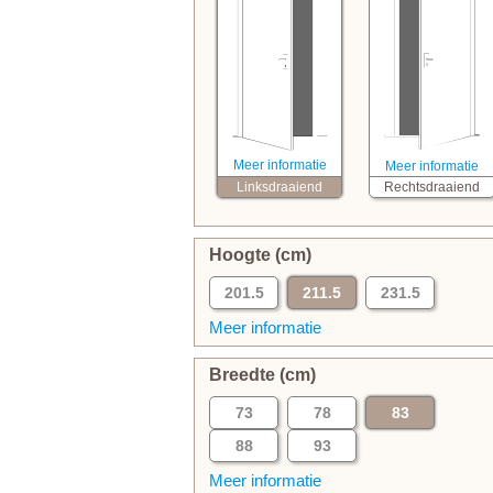
Meer informatie
Meer informatie
Linksdraaiend
Rechtsdraaiend
Hoogte (cm)
201.5
211.5
231.5
Meer informatie
Breedte (cm)
73
78
83
88
93
Meer informatie