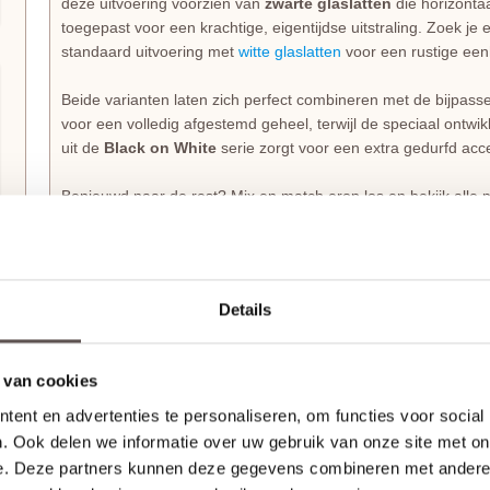
deze uitvoering voorzien van
zwarte glaslatten
die horizonta
toegepast voor een krachtige, eigentijdse uitstraling. Zoek je 
standaard uitvoering met
witte glaslatten
voor een rustige eenhe
Beide varianten laten zich perfect combineren met de bijpas
voor een volledig afgestemd geheel, terwijl de speciaal ontwi
uit de
Black on White
serie zorgt voor een extra gedurfd acce
Benieuwd naar de rest? Mix en match erop los en bekijk alle m
Svedex Front collectie
.
Haal echt Nederlands vakmanschap in huis met Sv
Details
Waarom zou je voor een gewone deur gaan als je kunt kiezen
Front-serie
laat zien dat een slim ontwerp en een mooi uiterl
de deuren niet simpelweg van de lopende band; jouw bestellin
 van cookies
wordt met de grootste zorg
op maat gemaakt
, precies zoals 
bijzondere manier van wonen, waarbij je binnendeur precies p
ent en advertenties te personaliseren, om functies voor social
. Ook delen we informatie over uw gebruik van onze site met on
e. Deze partners kunnen deze gegevens combineren met andere i
Svedex Superlak: Een deur die tegen een stootje k