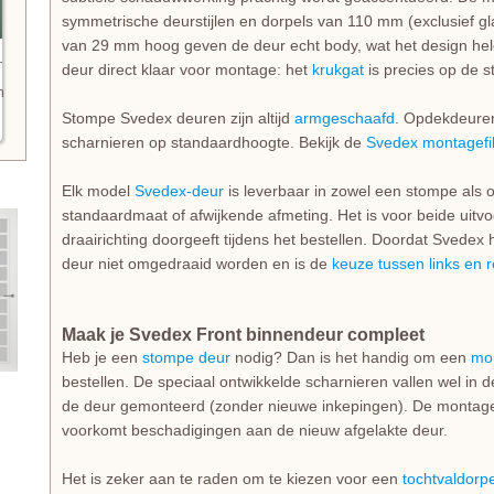
symmetrische deurstijlen en dorpels van 110 mm (exclusief gl
van 29 mm hoog geven de deur echt body, wat het design he
deur direct klaar voor montage: het
krukgat
is precies op de
n
Stompe Svedex deuren zijn altijd
armgeschaafd
. Opdekdeuren 
scharnieren op standaardhoogte. Bekijk de
Svedex montagefi
Elk model
Svedex-deur
is leverbaar in zowel een stompe als 
standaardmaat of afwijkende afmeting. Het is voor beide uitvo
draairichting doorgeeft tijdens het bestellen. Doordat Svedex he
deur niet omgedraaid worden en is de
keuze tussen links en 
Maak je Svedex Front binnendeur compleet
Heb je een
stompe deur
nodig? Dan is het handig om een
mo
bestellen. De speciaal ontwikkelde scharnieren vallen wel in 
de deur gemonteerd (zonder nieuwe inkepingen). De montage i
voorkomt beschadigingen aan de nieuw afgelakte deur.
Het is zeker aan te raden om te kiezen voor een
tochtvaldorpe