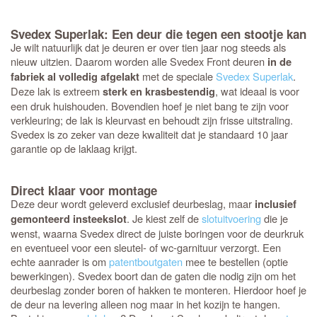
Svedex Superlak: Een deur die tegen een stootje kan
Je wilt natuurlijk dat je deuren er over tien jaar nog steeds als
nieuw uitzien. Daarom worden alle Svedex Front deuren
in de
met de speciale
Svedex Superlak
.
fabriek al volledig afgelakt
Deze lak is extreem
, wat ideaal is voor
sterk en krasbestendig
een druk huishouden. Bovendien hoef je niet bang te zijn voor
verkleuring; de lak is kleurvast en behoudt zijn frisse uitstraling.
Svedex is zo zeker van deze kwaliteit dat je standaard 10 jaar
garantie op de laklaag krijgt.
Direct klaar voor montage
Deze deur wordt geleverd exclusief deurbeslag, maar
inclusief
. Je kiest zelf de
slotuitvoering
die je
gemonteerd insteekslot
wenst, waarna Svedex direct de juiste boringen voor de deurkruk
en eventueel voor een sleutel- of wc-garnituur verzorgt. Een
echte aanrader is om
patentboutgaten
mee te bestellen (optie
bewerkingen). Svedex boort dan de gaten die nodig zijn om het
deurbeslag zonder boren of hakken te monteren. Hierdoor hoef je
de deur na levering alleen nog maar in het kozijn te hangen.