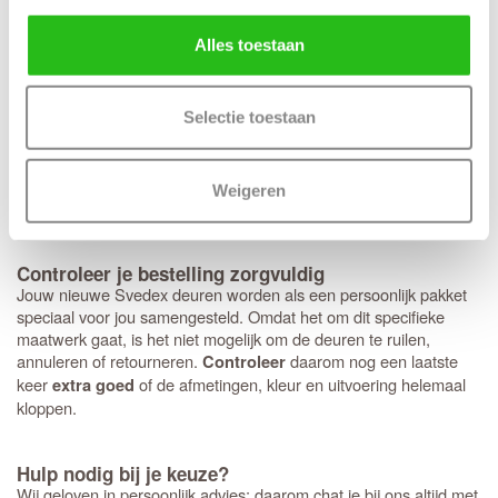
. Hoewel het deurbeslag van Svedex
deurbeslag past perfect
kwalitatief uitstekend is, ben je hier niet aan gebonden en kun je
Alles toestaan
ook voor andere merken kiezen. Heb je een voorkeur voor een
strakke look met minirozetten in plaats van een standaard rond of
vierkant rozet? Dan bereiden we dit graag direct voor je voor.
Houd er wel rekening mee dat deze specifieke fabrieksboring
Selectie toestaan
alleen mogelijk is bij aankoop van origineel
Svedex deurbeslag
met minirozet. Mooie bijpassende zwarte deurkrukken speciaal
voor de
zijn de Svedex
Live,
Lounge
en
Black on White-serie
Weigeren
Vogue
.
Controleer je bestelling zorgvuldig
Jouw nieuwe Svedex deuren worden als een persoonlijk pakket
speciaal voor jou samengesteld. Omdat het om dit specifieke
maatwerk gaat, is het niet mogelijk om de deuren te ruilen,
annuleren of retourneren.
daarom nog een laatste
Controleer
keer
of de afmetingen, kleur en uitvoering helemaal
extra goed
kloppen.
Hulp nodig bij je keuze?
Wij geloven in persoonlijk advies; daarom chat je bij ons altijd met