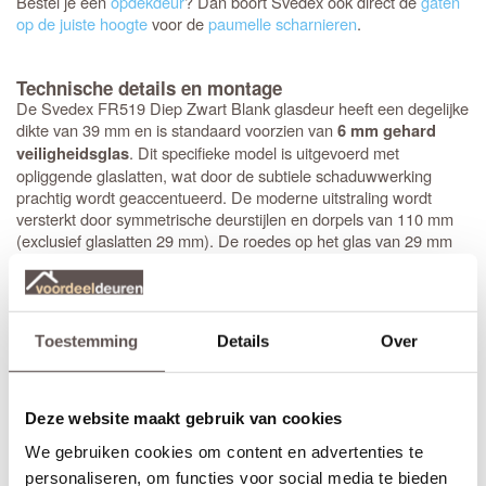
Bestel je een
opdekdeur
? Dan boort Svedex ook direct de
gaten
op de juiste hoogte
voor de
paumelle scharnieren
.
Technische details en montage
De Svedex FR519 Diep Zwart Blank glasdeur heeft een degelijke
dikte van 39 mm en is standaard voorzien van
6 mm gehard
. Dit specifieke model is uitgevoerd met
veiligheidsglas
opliggende glaslatten, wat door de subtiele schaduwwerking
prachtig wordt geaccentueerd. De moderne uitstraling wordt
versterkt door symmetrische deurstijlen en dorpels van 110 mm
(exclusief glaslatten 29 mm). De roedes op het glas van 29 mm
hoog geven de deur echt body, wat het design helemaal compleet
maakt. Bovendien is de deur direct klaar voor montage: het
krukgat
is precies op de standaardhoogte van 1050 mm geboord.
Toestemming
Details
Over
Stompe Svedex deuren zijn altijd
armgeschaafd
. Opdekdeuren
zijn altijd voorzien van boringen voor de scharnieren op
standaardhoogte. Bekijk de
Svedex montagefilm
.
Deze website maakt gebruik van cookies
Elk model
Svedex-deur
is leverbaar in zowel een stompe als
We gebruiken cookies om content en advertenties te
opdekuitvoering, in elke denkbare standaardmaat of afwijkende
afmeting. Het is voor beide uitvoeringen van belang dat je de
personaliseren, om functies voor social media te bieden