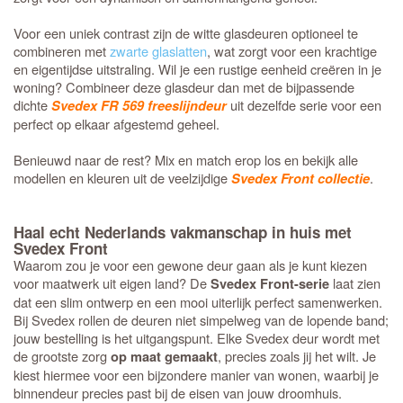
Voor een uniek contrast zijn de witte glasdeuren optioneel te
combineren met
zwarte glaslatten
, wat zorgt voor een krachtige
en eigentijdse uitstraling. Wil je een rustige eenheid creëren in je
woning? Combineer deze glasdeur dan met de bijpassende
dichte
uit dezelfde serie voor een
Svedex FR 569 freeslijndeur
perfect op elkaar afgestemd geheel.
Benieuwd naar de rest? Mix en match erop los en bekijk alle
modellen en kleuren uit de veelzijdige
.
Svedex Front collectie
Haal echt Nederlands vakmanschap in huis met
Svedex Front
Waarom zou je voor een gewone deur gaan als je kunt kiezen
voor maatwerk uit eigen land? De
laat zien
Svedex Front-serie
dat een slim ontwerp en een mooi uiterlijk perfect samenwerken.
Bij Svedex rollen de deuren niet simpelweg van de lopende band;
jouw bestelling is het uitgangspunt. Elke Svedex deur wordt met
de grootste zorg
, precies zoals jij het wilt. Je
op maat gemaakt
kiest hiermee voor een bijzondere manier van wonen, waarbij je
binnendeur precies past bij de eisen van jouw droomhuis.