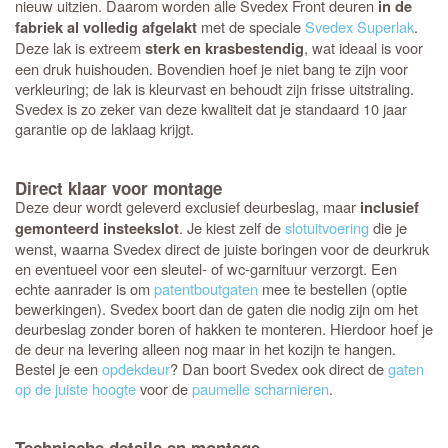
nieuw uitzien. Daarom worden alle Svedex Front deuren
in de
met de speciale
Svedex Superlak
.
fabriek al volledig afgelakt
Deze lak is extreem
, wat ideaal is voor
sterk en krasbestendig
een druk huishouden. Bovendien hoef je niet bang te zijn voor
verkleuring; de lak is kleurvast en behoudt zijn frisse uitstraling.
Svedex is zo zeker van deze kwaliteit dat je standaard 10 jaar
garantie op de laklaag krijgt.
Direct klaar voor montage
Deze deur wordt geleverd exclusief deurbeslag, maar
inclusief
. Je kiest zelf de
slotuitvoering
die je
gemonteerd insteekslot
wenst, waarna Svedex direct de juiste boringen voor de deurkruk
en eventueel voor een sleutel- of wc-garnituur verzorgt. Een
echte aanrader is om
patentboutgaten
mee te bestellen (optie
bewerkingen). Svedex boort dan de gaten die nodig zijn om het
deurbeslag zonder boren of hakken te monteren. Hierdoor hoef je
de deur na levering alleen nog maar in het kozijn te hangen.
Bestel je een
opdekdeur
? Dan boort Svedex ook direct de
gaten
op de juiste hoogte
voor de
paumelle scharnieren
.