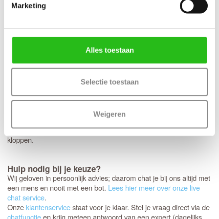
vierkant rozet? Dan bereiden we dit graag direct voor je voor.
Marketing
Houd er wel rekening mee dat deze specifieke fabrieksboring
alleen mogelijk is bij aankoop van origineel
Svedex deurbeslag
met minirozet. Mooie bijpassende zwarte deurkrukken speciaal
voor de
zijn de Svedex
Live,
Lounge
en
Black on White-serie
Alles toestaan
Vogue
.
Controleer je bestelling zorgvuldig
Selectie toestaan
Jouw nieuwe Svedex deuren worden als een persoonlijk pakket
speciaal voor jou samengesteld. Omdat het om dit specifieke
maatwerk gaat, is het niet mogelijk om de deuren te ruilen,
Weigeren
annuleren of retourneren.
daarom nog een laatste
Controleer
keer
of de afmetingen, kleur en uitvoering helemaal
extra goed
kloppen.
Hulp nodig bij je keuze?
Wij geloven in persoonlijk advies; daarom chat je bij ons altijd met
een mens en nooit met een bot.
Lees hier meer over onze live
chat service
.
Onze
klantenservice
staat voor je klaar. Stel je vraag direct via de
chatfunctie
en krijg meteen antwoord van een expert (dagelijks