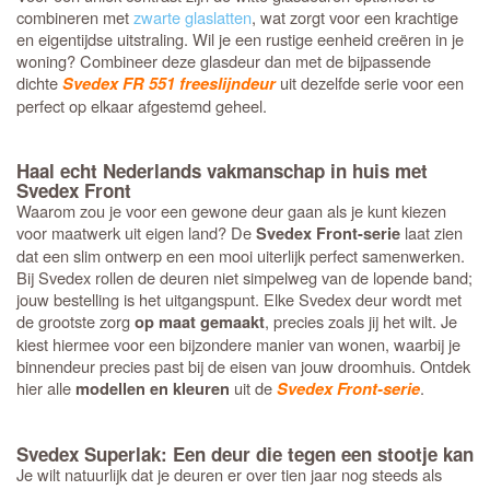
combineren met
zwarte glaslatten
, wat zorgt voor een krachtige
en eigentijdse uitstraling. Wil je een rustige eenheid creëren in je
woning? Combineer deze glasdeur dan met de bijpassende
dichte
uit dezelfde serie voor een
Svedex FR 551 freeslijndeur
perfect op elkaar afgestemd geheel.
Haal echt Nederlands vakmanschap in huis met
Svedex Front
Waarom zou je voor een gewone deur gaan als je kunt kiezen
voor maatwerk uit eigen land? De
laat zien
Svedex Front-serie
dat een slim ontwerp en een mooi uiterlijk perfect samenwerken.
Bij Svedex rollen de deuren niet simpelweg van de lopende band;
jouw bestelling is het uitgangspunt. Elke Svedex deur wordt met
de grootste zorg
, precies zoals jij het wilt. Je
op maat gemaakt
kiest hiermee voor een bijzondere manier van wonen, waarbij je
binnendeur precies past bij de eisen van jouw droomhuis. Ontdek
hier alle
uit de
.
modellen en kleuren
Svedex Front-serie
Svedex Superlak: Een deur die tegen een stootje kan
Je wilt natuurlijk dat je deuren er over tien jaar nog steeds als