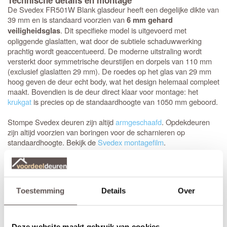
Technische details en montage
De Svedex FR501W Blank glasdeur heeft een degelijke dikte van
39 mm en is standaard voorzien van
6 mm gehard
. Dit specifieke model is uitgevoerd met
veiligheidsglas
opliggende glaslatten, wat door de subtiele schaduwwerking
prachtig wordt geaccentueerd. De moderne uitstraling wordt
versterkt door symmetrische deurstijlen en dorpels van 110 mm
(exclusief glaslatten 29 mm). De roedes op het glas van 29 mm
hoog geven de deur echt body, wat het design helemaal compleet
maakt. Bovendien is de deur direct klaar voor montage: het
krukgat
is precies op de standaardhoogte van 1050 mm geboord.
Stompe Svedex deuren zijn altijd
armgeschaafd
. Opdekdeuren
zijn altijd voorzien van boringen voor de scharnieren op
standaardhoogte. Bekijk de
Svedex montagefilm
.
Elk model
Svedex-deur
is leverbaar in zowel een stompe als
opdekuitvoering, in elke denkbare standaardmaat of afwijkende
afmeting. Het is voor beide uitvoeringen van belang dat je de
Toestemming
Details
Over
juiste draairichting doorgeeft tijdens het bestellen. Doordat
Svedex het slot al in de fabriek infreest, kan de deur niet
omgedraaid worden en is de
keuze tussen links en rechts
van
groot belang.
Deze website maakt gebruik van cookies