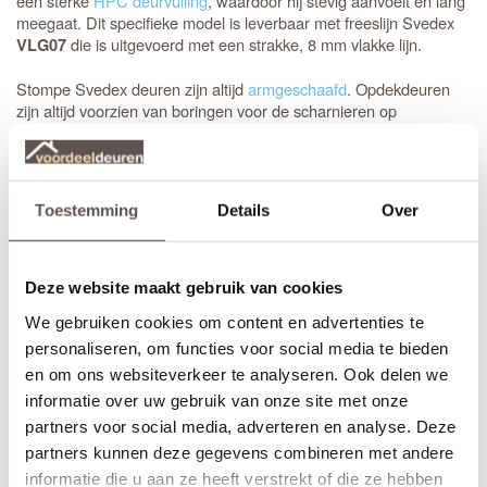
een sterke
HPC deurvulling
, waardoor hij stevig aanvoelt en lang
meegaat. Dit specifieke model is leverbaar met freeslijn Svedex
die is uitgevoerd met een strakke, 8 mm vlakke lijn.
VLG07
Stompe Svedex deuren zijn altijd
armgeschaafd
. Opdekdeuren
zijn altijd voorzien van boringen voor de scharnieren op
standaardhoogte. Bekijk de
Svedex montagefilm
.
Elk model
Svedex-deur
is leverbaar in zowel een stompe als
opdekuitvoering, in elke denkbare standaardmaat of afwijkende
Toestemming
Details
Over
afmeting. Het is voor beide uitvoeringen van belang dat je de
juiste draairichting doorgeeft tijdens het bestellen. Doordat
Svedex het slot al in de fabriek infreest, kan de deur niet
omgedraaid worden en is de
keuze tussen links en rechts
van
Deze website maakt gebruik van cookies
groot belang.
We gebruiken cookies om content en advertenties te
personaliseren, om functies voor social media te bieden
Maak je Svedex Front binnendeur compleet
en om ons websiteverkeer te analyseren. Ook delen we
Heb je een
stompe deur
nodig? Dan is het handig om een
informatie over uw gebruik van onze site met onze
montageset voor stompe deuren
mee te bestellen. De speciaal
partners voor social media, adverteren en analyse. Deze
ontwikkelde scharnieren vallen wel in de krozingen in het kozijn,
partners kunnen deze gegevens combineren met andere
maar worden op de deur gemonteerd (zonder nieuwe
inkepingen). De montage is eenvoudig, past in elke situatie en
informatie die u aan ze heeft verstrekt of die ze hebben