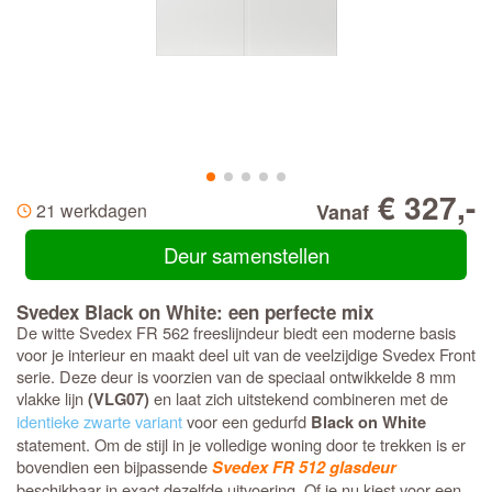
€ 327,-
21 werkdagen
Vanaf
Deur samenstellen
Svedex Black on White: een perfecte mix
De witte Svedex FR 562 freeslijndeur biedt een moderne basis
voor je interieur en maakt deel uit van de veelzijdige Svedex Front
serie. Deze deur is voorzien van de speciaal ontwikkelde 8 mm
vlakke lijn
en laat zich uitstekend combineren met de
(VLG07)
identieke zwarte variant
voor een gedurfd
Black on White
statement. Om de stijl in je volledige woning door te trekken is er
bovendien een bijpassende
Svedex FR 512 glasdeur
beschikbaar in exact dezelfde uitvoering. Of je nu kiest voor een