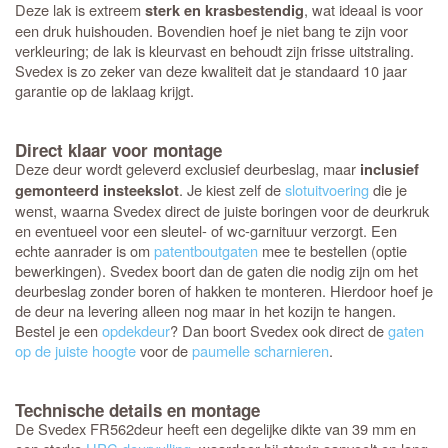
Deze lak is extreem
, wat ideaal is voor
sterk en krasbestendig
een druk huishouden. Bovendien hoef je niet bang te zijn voor
verkleuring; de lak is kleurvast en behoudt zijn frisse uitstraling.
Svedex is zo zeker van deze kwaliteit dat je standaard 10 jaar
garantie op de laklaag krijgt.
Direct klaar voor montage
Deze deur wordt geleverd exclusief deurbeslag, maar
inclusief
. Je kiest zelf de
slotuitvoering
die je
gemonteerd insteekslot
wenst, waarna Svedex direct de juiste boringen voor de deurkruk
en eventueel voor een sleutel- of wc-garnituur verzorgt. Een
echte aanrader is om
patentboutgaten
mee te bestellen (optie
bewerkingen). Svedex boort dan de gaten die nodig zijn om het
deurbeslag zonder boren of hakken te monteren. Hierdoor hoef je
de deur na levering alleen nog maar in het kozijn te hangen.
Bestel je een
opdekdeur
? Dan boort Svedex ook direct de
gaten
op de juiste hoogte
voor de
paumelle scharnieren
.
Technische details en montage
De Svedex FR562deur heeft een degelijke dikte van 39 mm en