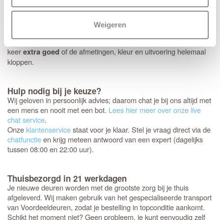
Controleer je bestelling zorgvuldig
Jouw nieuwe Svedex deuren worden als een persoonlijk pakket
speciaal voor jou samengesteld. Omdat het om dit specifieke
Weigeren
maatwerk gaat, is het niet mogelijk om de deuren te ruilen,
annuleren of retourneren.
daarom nog een laatste
Controleer
keer
of de afmetingen, kleur en uitvoering helemaal
extra goed
kloppen.
Hulp nodig bij je keuze?
Wij geloven in persoonlijk advies; daarom chat je bij ons altijd met
een mens en nooit met een bot.
Lees hier meer over onze live
chat service
.
Onze
klantenservice
staat voor je klaar. Stel je vraag direct via de
chatfunctie
en krijg meteen antwoord van een expert (dagelijks
tussen 08:00 en 22:00 uur).
Thuisbezorgd in 21 werkdagen
Je nieuwe deuren worden met de grootste zorg bij je thuis
afgeleverd. Wij maken gebruik van het gespecialiseerde transport
van Voordeeldeuren, zodat je bestelling in topconditie aankomt.
Schikt het moment niet? Geen probleem, je kunt eenvoudig zelf