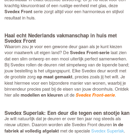
krachtig kleurcontrast of een rustige eenheid met glas, deze
serie zorgt altijd voor een harmonieus en stijlvol
Svedex Front
resultaat in huis.
Haal echt Nederlands vakmanschap in huis met
Svedex Front
Waarom zou je voor een gewone deur gaan als je kunt kiezen
voor maatwerk uit eigen land? De
laat zien
Svedex Front-serie
dat een slim ontwerp en een mooi uiterlijk perfect samenwerken.
Bij Svedex rollen de deuren niet simpelweg van de lopende band;
jouw bestelling is het uitgangspunt. Elke Svedex deur wordt met
de grootste zorg
, precies zoals jij het wilt. Je
op maat gemaakt
kiest hiermee voor een bijzondere manier van wonen, waarbij je
binnendeur precies past bij de eisen van jouw droomhuis. Ontdek
hier alle
uit de
.
modellen en kleuren
Svedex Front-serie
Svedex Superlak: Een deur die tegen een stootje kan
Je wilt natuurlijk dat je deuren er over tien jaar nog steeds als
nieuw uitzien. Daarom worden alle Svedex Front deuren
in de
met de speciale
Svedex Superlak
.
fabriek al volledig afgelakt