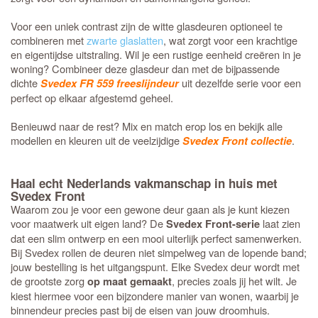
Voor een uniek contrast zijn de witte glasdeuren optioneel te
combineren met
zwarte glaslatten
, wat zorgt voor een krachtige
en eigentijdse uitstraling. Wil je een rustige eenheid creëren in je
woning? Combineer deze glasdeur dan met de bijpassende
dichte
uit dezelfde serie voor een
Svedex FR 559 freeslijndeur
perfect op elkaar afgestemd geheel.
Benieuwd naar de rest? Mix en match erop los en bekijk alle
modellen en kleuren uit de veelzijdige
.
Svedex Front collectie
Haal echt Nederlands vakmanschap in huis met
Svedex Front
Waarom zou je voor een gewone deur gaan als je kunt kiezen
voor maatwerk uit eigen land? De
laat zien
Svedex Front-serie
dat een slim ontwerp en een mooi uiterlijk perfect samenwerken.
Bij Svedex rollen de deuren niet simpelweg van de lopende band;
jouw bestelling is het uitgangspunt. Elke Svedex deur wordt met
de grootste zorg
, precies zoals jij het wilt. Je
op maat gemaakt
kiest hiermee voor een bijzondere manier van wonen, waarbij je
binnendeur precies past bij de eisen van jouw droomhuis.