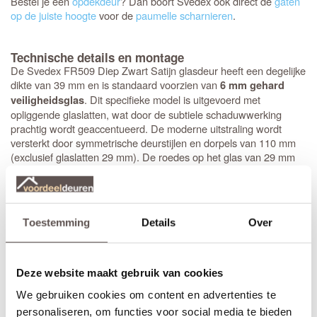
Bestel je een
opdekdeur
? Dan boort Svedex ook direct de
gaten
op de juiste hoogte
voor de
paumelle scharnieren
.
Technische details en montage
De Svedex FR509 Diep Zwart Satijn glasdeur heeft een degelijke
dikte van 39 mm en is standaard voorzien van
6 mm gehard
. Dit specifieke model is uitgevoerd met
veiligheidsglas
opliggende glaslatten, wat door de subtiele schaduwwerking
prachtig wordt geaccentueerd. De moderne uitstraling wordt
versterkt door symmetrische deurstijlen en dorpels van 110 mm
(exclusief glaslatten 29 mm). De roedes op het glas van 29 mm
hoog geven de deur echt body, wat het design helemaal compleet
maakt. Bovendien is de deur direct klaar voor montage: het
krukgat
is precies op de standaardhoogte van 1050 mm geboord.
Toestemming
Details
Over
Stompe Svedex deuren zijn altijd
armgeschaafd
. Opdekdeuren
zijn altijd voorzien van boringen voor de scharnieren op
standaardhoogte. Bekijk de
Svedex montagefilm
.
Deze website maakt gebruik van cookies
Elk model
Svedex-deur
is leverbaar in zowel een stompe als
We gebruiken cookies om content en advertenties te
opdekuitvoering, in elke denkbare standaardmaat of afwijkende
afmeting. Het is voor beide uitvoeringen van belang dat je de
personaliseren, om functies voor social media te bieden