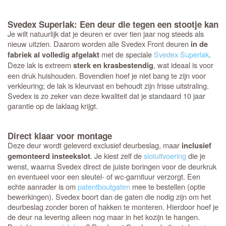
Svedex Superlak: Een deur die tegen een stootje kan
Je wilt natuurlijk dat je deuren er over tien jaar nog steeds als
nieuw uitzien. Daarom worden alle Svedex Front deuren
in de
met de speciale
Svedex Superlak
.
fabriek al volledig afgelakt
Deze lak is extreem
, wat ideaal is voor
sterk en krasbestendig
een druk huishouden. Bovendien hoef je niet bang te zijn voor
verkleuring; de lak is kleurvast en behoudt zijn frisse uitstraling.
Svedex is zo zeker van deze kwaliteit dat je standaard 10 jaar
garantie op de laklaag krijgt.
Direct klaar voor montage
Deze deur wordt geleverd exclusief deurbeslag, maar
inclusief
. Je kiest zelf de
slotuitvoering
die je
gemonteerd insteekslot
wenst, waarna Svedex direct de juiste boringen voor de deurkruk
en eventueel voor een sleutel- of wc-garnituur verzorgt. Een
echte aanrader is om
patentboutgaten
mee te bestellen (optie
bewerkingen). Svedex boort dan de gaten die nodig zijn om het
deurbeslag zonder boren of hakken te monteren. Hierdoor hoef je
de deur na levering alleen nog maar in het kozijn te hangen.