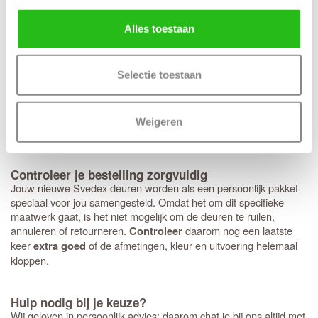
. Hoewel het deurbeslag van Svedex
deurbeslag past perfect
kwalitatief uitstekend is, ben je hier niet aan gebonden en kun je
Alles toestaan
ook voor andere merken kiezen. Heb je een voorkeur voor een
strakke look met minirozetten in plaats van een standaard rond of
vierkant rozet? Dan bereiden we dit graag direct voor je voor.
Houd er wel rekening mee dat deze specifieke fabrieksboring
Selectie toestaan
alleen mogelijk is bij aankoop van origineel
Svedex deurbeslag
met minirozet. Mooie bijpassende zwarte deurkrukken speciaal
voor de
zijn de Svedex
Live,
Lounge
en
Black on White-serie
Weigeren
Vogue
.
Controleer je bestelling zorgvuldig
Jouw nieuwe Svedex deuren worden als een persoonlijk pakket
speciaal voor jou samengesteld. Omdat het om dit specifieke
maatwerk gaat, is het niet mogelijk om de deuren te ruilen,
annuleren of retourneren.
daarom nog een laatste
Controleer
keer
of de afmetingen, kleur en uitvoering helemaal
extra goed
kloppen.
Hulp nodig bij je keuze?
Wij geloven in persoonlijk advies; daarom chat je bij ons altijd met