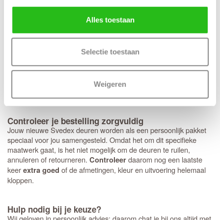
. Hoewel het deurbeslag van Svedex
deurbeslag past perfect
kwalitatief uitstekend is, ben je hier niet aan gebonden en kun je
Alles toestaan
ook voor andere merken kiezen. Heb je een voorkeur voor een
strakke look met minirozetten in plaats van een standaard rond of
vierkant rozet? Dan bereiden we dit graag direct voor je voor.
Houd er wel rekening mee dat deze specifieke fabrieksboring
Selectie toestaan
alleen mogelijk is bij aankoop van origineel
Svedex deurbeslag
met minirozet. Mooie bijpassende zwarte deurkrukken speciaal
voor de
zijn de Svedex
Live,
Lounge
en
Black on White-serie
Weigeren
Vogue
.
Controleer je bestelling zorgvuldig
Jouw nieuwe Svedex deuren worden als een persoonlijk pakket
speciaal voor jou samengesteld. Omdat het om dit specifieke
maatwerk gaat, is het niet mogelijk om de deuren te ruilen,
annuleren of retourneren.
daarom nog een laatste
Controleer
keer
of de afmetingen, kleur en uitvoering helemaal
extra goed
kloppen.
Hulp nodig bij je keuze?
Wij geloven in persoonlijk advies; daarom chat je bij ons altijd met