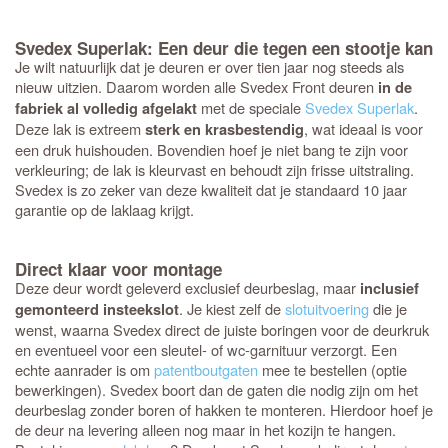
Svedex Superlak: Een deur die tegen een stootje kan
Je wilt natuurlijk dat je deuren er over tien jaar nog steeds als
nieuw uitzien. Daarom worden alle Svedex Front deuren
in de
met de speciale
Svedex Superlak
.
fabriek al volledig afgelakt
Deze lak is extreem
, wat ideaal is voor
sterk en krasbestendig
een druk huishouden. Bovendien hoef je niet bang te zijn voor
verkleuring; de lak is kleurvast en behoudt zijn frisse uitstraling.
Svedex is zo zeker van deze kwaliteit dat je standaard 10 jaar
garantie op de laklaag krijgt.
Direct klaar voor montage
Deze deur wordt geleverd exclusief deurbeslag, maar
inclusief
. Je kiest zelf de
slotuitvoering
die je
gemonteerd insteekslot
wenst, waarna Svedex direct de juiste boringen voor de deurkruk
en eventueel voor een sleutel- of wc-garnituur verzorgt. Een
echte aanrader is om
patentboutgaten
mee te bestellen (optie
bewerkingen). Svedex boort dan de gaten die nodig zijn om het
deurbeslag zonder boren of hakken te monteren. Hierdoor hoef je
de deur na levering alleen nog maar in het kozijn te hangen.