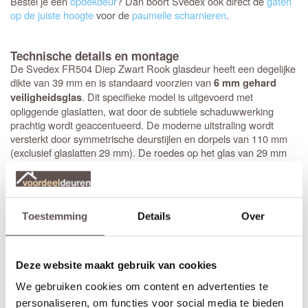
Bestel je een
opdekdeur
? Dan boort Svedex ook direct de
gaten
op de juiste hoogte
voor de
paumelle scharnieren
.
Technische details en montage
De Svedex FR504 Diep Zwart Rook glasdeur heeft een degelijke
dikte van 39 mm en is standaard voorzien van
6 mm gehard
. Dit specifieke model is uitgevoerd met
veiligheidsglas
opliggende glaslatten, wat door de subtiele schaduwwerking
prachtig wordt geaccentueerd. De moderne uitstraling wordt
versterkt door symmetrische deurstijlen en dorpels van 110 mm
(exclusief glaslatten 29 mm). De roedes op het glas van 29 mm
hoog geven de deur echt body, wat het design helemaal compleet
maakt. Bovendien is de deur direct klaar voor montage: het
krukgat
is precies op de standaardhoogte van 1050 mm geboord.
Toestemming
Details
Over
Stompe Svedex deuren zijn altijd
armgeschaafd
. Opdekdeuren
zijn altijd voorzien van boringen voor de scharnieren op
standaardhoogte. Bekijk de
Svedex montagefilm
.
Deze website maakt gebruik van cookies
Elk model
Svedex-deur
is leverbaar in zowel een stompe als
We gebruiken cookies om content en advertenties te
opdekuitvoering, in elke denkbare standaardmaat of afwijkende
afmeting. Het is voor beide uitvoeringen van belang dat je de
personaliseren, om functies voor social media te bieden