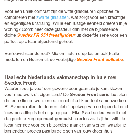
Voor een uniek contrast zijn de witte glasdeuren optioneel te
combineren met
zwarte glaslatten
, wat zorgt voor een krachtige
en eigentijdse uitstraling. Wil je een rustige eenheid creëren in je
woning? Combineer deze glasdeur dan met de bijpassende
dichte
uit dezelfde serie voor een
Svedex FR 554 freeslijndeur
perfect op elkaar afgestemd geheel.
Benieuwd naar de rest? Mix en match erop los en bekijk alle
modellen en kleuren uit de veelzijdige
.
Svedex Front collectie
Haal echt Nederlands vakmanschap in huis met
Svedex Front
Waarom zou je voor een gewone deur gaan als je kunt kiezen
voor maatwerk uit eigen land? De
laat zien
Svedex Front-serie
dat een slim ontwerp en een mooi uiterlijk perfect samenwerken.
Bij Svedex rollen de deuren niet simpelweg van de lopende band;
jouw bestelling is het uitgangspunt. Elke Svedex deur wordt met
de grootste zorg
, precies zoals jij het wilt. Je
op maat gemaakt
kiest hiermee voor een bijzondere manier van wonen, waarbij je
binnendeur precies past bij de eisen van jouw droomhuis.