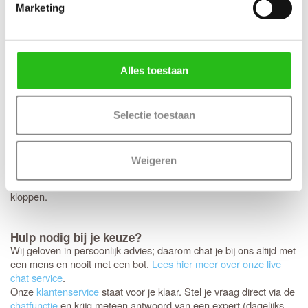
vierkant rozet? Dan bereiden we dit graag direct voor je voor.
Marketing
Houd er wel rekening mee dat deze specifieke fabrieksboring
alleen mogelijk is bij aankoop van origineel
Svedex deurbeslag
met minirozet. Mooie bijpassende zwarte deurkrukken speciaal
voor de
zijn de Svedex
Live,
Lounge
en
Black on White-serie
Alles toestaan
Vogue
.
Controleer je bestelling zorgvuldig
Selectie toestaan
Jouw nieuwe Svedex deuren worden als een persoonlijk pakket
speciaal voor jou samengesteld. Omdat het om dit specifieke
maatwerk gaat, is het niet mogelijk om de deuren te ruilen,
Weigeren
annuleren of retourneren.
daarom nog een laatste
Controleer
keer
of de afmetingen, kleur en uitvoering helemaal
extra goed
kloppen.
Hulp nodig bij je keuze?
Wij geloven in persoonlijk advies; daarom chat je bij ons altijd met
een mens en nooit met een bot.
Lees hier meer over onze live
chat service
.
Onze
klantenservice
staat voor je klaar. Stel je vraag direct via de
chatfunctie
en krijg meteen antwoord van een expert (dagelijks