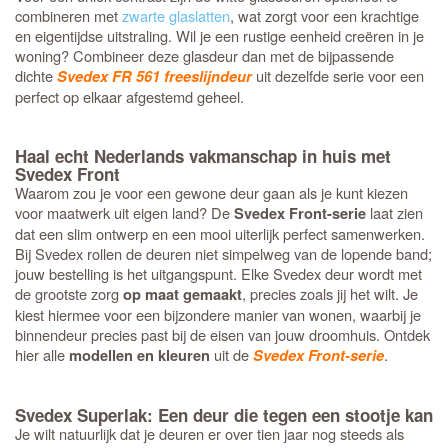
combineren met
zwarte glaslatten
, wat zorgt voor een krachtige
en eigentijdse uitstraling. Wil je een rustige eenheid creëren in je
woning? Combineer deze glasdeur dan met de bijpassende
dichte
uit dezelfde serie voor een
Svedex FR 561 freeslijndeur
perfect op elkaar afgestemd geheel.
Haal echt Nederlands vakmanschap in huis met
Svedex Front
Waarom zou je voor een gewone deur gaan als je kunt kiezen
voor maatwerk uit eigen land? De
laat zien
Svedex Front-serie
dat een slim ontwerp en een mooi uiterlijk perfect samenwerken.
Bij Svedex rollen de deuren niet simpelweg van de lopende band;
jouw bestelling is het uitgangspunt. Elke Svedex deur wordt met
de grootste zorg
, precies zoals jij het wilt. Je
op maat gemaakt
kiest hiermee voor een bijzondere manier van wonen, waarbij je
binnendeur precies past bij de eisen van jouw droomhuis. Ontdek
hier alle
uit de
.
modellen en kleuren
Svedex Front-serie
Svedex Superlak: Een deur die tegen een stootje kan
Je wilt natuurlijk dat je deuren er over tien jaar nog steeds als