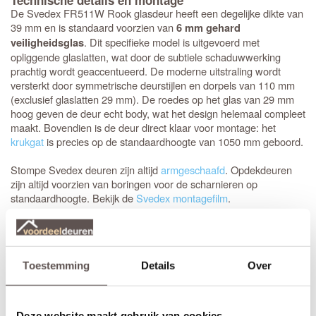
Technische details en montage
De Svedex FR511W Rook glasdeur heeft een degelijke dikte van
39 mm en is standaard voorzien van
6 mm gehard
. Dit specifieke model is uitgevoerd met
veiligheidsglas
opliggende glaslatten, wat door de subtiele schaduwwerking
prachtig wordt geaccentueerd. De moderne uitstraling wordt
versterkt door symmetrische deurstijlen en dorpels van 110 mm
(exclusief glaslatten 29 mm). De roedes op het glas van 29 mm
hoog geven de deur echt body, wat het design helemaal compleet
maakt. Bovendien is de deur direct klaar voor montage: het
krukgat
is precies op de standaardhoogte van 1050 mm geboord.
Stompe Svedex deuren zijn altijd
armgeschaafd
. Opdekdeuren
zijn altijd voorzien van boringen voor de scharnieren op
standaardhoogte. Bekijk de
Svedex montagefilm
.
Elk model
Svedex-deur
is leverbaar in zowel een stompe als
opdekuitvoering, in elke denkbare standaardmaat of afwijkende
afmeting. Het is voor beide uitvoeringen van belang dat je de
Toestemming
Details
Over
juiste draairichting doorgeeft tijdens het bestellen. Doordat
Svedex het slot al in de fabriek infreest, kan de deur niet
omgedraaid worden en is de
keuze tussen links en rechts
van
groot belang.
Deze website maakt gebruik van cookies