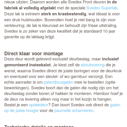
nieuw uitzien. Daarom worden alle Svedex Front deuren
in de
met de speciale
Svedex Superlak
.
fabriek al volledig afgelakt
Deze lak is extreem
, wat ideaal is voor
sterk en krasbestendig
een druk huishouden. Bovendien hoef je niet bang te zijn voor
verkleuring; de lak is kleurvast en behoudt zijn frisse uitstraling.
Svedex is zo zeker van deze kwaliteit dat je standaard 10 jaar
garantie op de laklaag krijgt.
Direct klaar voor montage
Deze deur wordt geleverd exclusief deurbeslag, maar
inclusief
. Je kiest zelf de
slotuitvoering
die je
gemonteerd insteekslot
wenst, waarna Svedex direct de juiste boringen voor de deurkruk
en eventueel voor een sleutel- of wc-garnituur verzorgt. Een
echte aanrader is om
patentboutgaten
mee te bestellen (optie
bewerkingen). Svedex boort dan de gaten die nodig zijn om het
deurbeslag zonder boren of hakken te monteren. Hierdoor hoef je
de deur na levering alleen nog maar in het kozijn te hangen.
Bestel je een
opdekdeur
? Dan boort Svedex ook direct de
gaten
op de juiste hoogte
voor de
paumelle scharnieren
.