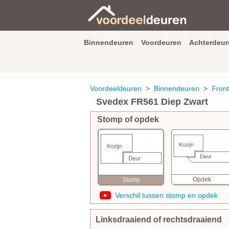
Binnendeuren
Voordeuren
Achterdeur
9.3
/
10
van
2590
beoordeli
Voordeeldeuren
>
Binnendeuren
>
Front
Svedex FR561 Diep Zwart
Stomp of opdek
Opdek
Stomp
Verschil tussen stomp en opdek
Linksdraaiend of rechtsdraaiend