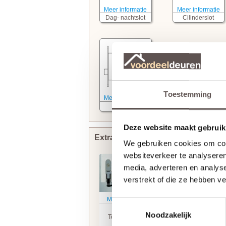
Meer informatie
Meer informatie
Dag- nachtslot
Cilinderslot
Toestemming
Meer informatie
Kastslot
Deze website maakt gebruik
Extra bewerkingen toevoegen
We gebruiken cookies om cont
websiteverkeer te analyseren
media, adverteren en analys
verstrekt of die ze hebben v
Meer informatie
Meer informatie
Toestemmingsselectie
Svedex
Stompe deur
Noodzakelijk
Tochtvaldorpel
Armschaven