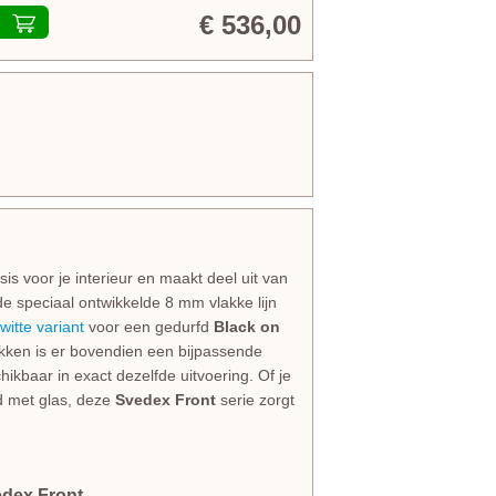
€ 536,00
s voor je interieur en maakt deel uit van
de speciaal ontwikkelde 8 mm vlakke lijn
witte variant
voor een gedurfd
Black on
rekken is er bovendien een bijpassende
ikbaar in exact dezelfde uitvoering. Of je
id met glas, deze
Svedex Front
serie zorgt
edex Front