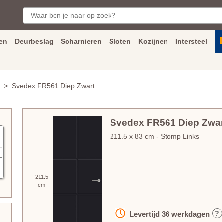
en
Deurbeslag
Scharnieren
Sloten
Kozijnen
Intersteel
ngen
Inmeet
en
montage
service
Bezorging
tot achter de voorde
> Svedex FR561 Diep Zwart
Svedex FR561 Diep Zwar
211.5
x
83
cm
- Stomp Links
211.5
cm
?
Levertijd
36
werkdagen