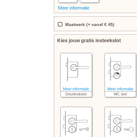
Meer informatie
Maatwerk (+ vanaf € 45)
Kies jouw gratis insteekslot
Meer informatie
Meer informatie
Deurkrukslot
WC slot