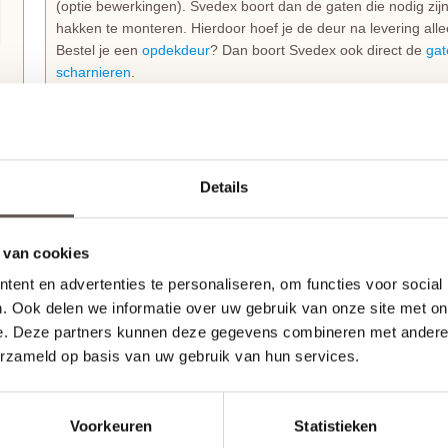
(optie bewerkingen). Svedex boort dan de gaten die nodig zi
hakken te monteren. Hierdoor hoef je de deur na levering alle
Bestel je een
opdekdeur
? Dan boort Svedex ook direct de
gat
scharnieren
.
Technische details en montage
De Svedex FR561 Diep Zwartdeur heeft een degelijke dikte 
waardoor hij stevig aanvoelt en lang meegaat. Dit specifieke 
Details
VLG07
die is uitgevoerd met een strakke, 8 mm vlakke lijn.
Stompe Svedex deuren zijn altijd
armgeschaafd
. Opdekdeuren 
 van cookies
scharnieren op standaardhoogte. Bekijk de
Svedex montagefi
ent en advertenties te personaliseren, om functies voor social
. Ook delen we informatie over uw gebruik van onze site met on
Elk model
Svedex-deur
is leverbaar in zowel een stompe als 
e. Deze partners kunnen deze gegevens combineren met andere i
standaardmaat of afwijkende afmeting. Het is voor beide uitvo
draairichting doorgeeft tijdens het bestellen. Doordat Svedex he
erzameld op basis van uw gebruik van hun services.
deur niet omgedraaid worden en is de
keuze tussen links en 
Voorkeuren
Statistieken
Maak je Svedex Front binnendeur compleet