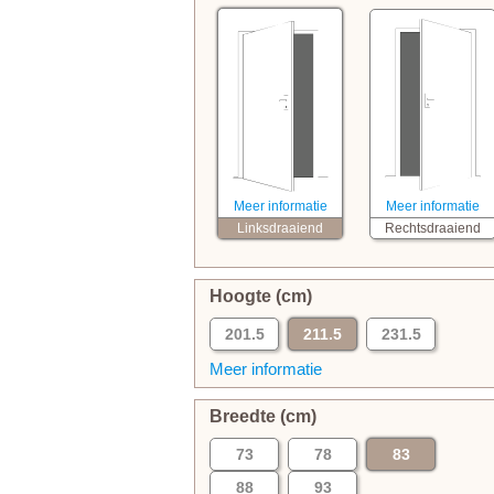
Meer informatie
Meer informatie
Linksdraaiend
Rechtsdraaiend
Hoogte (cm)
201.5
211.5
231.5
Meer informatie
Breedte (cm)
73
78
83
88
93