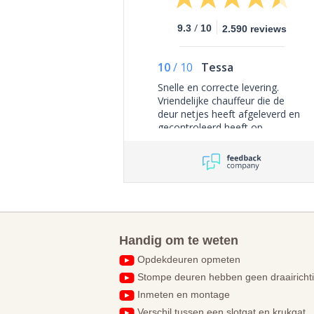
/
9.3
10
2.590 reviews
10
/
10
Tessa
Snelle en correcte levering.
Vriendelijke chauffeur die de
deur netjes heeft afgeleverd en
gecontroleerd heeft op
zichtbare schades. Al met al
helemaal top.
Handig om te weten
Opdekdeuren opmeten
Stompe deuren hebben geen draairicht
Inmeten en montage
Verschil tussen een slotgat en krukgat