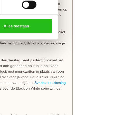
ntageset voor stompe deuren
mee te
de krozingen in het kozijn, maar worden op
s eenvoudig, past in elke situatie en
Alles toestaan
l
tussen de hal en de woonkamer, zeker
 is een valdorpel handig om geluid te
eur vermindert; dit is de afweging die je
e deurbeslag past perfect
. Hoewel het
niet aan gebonden en kun je ook voor
look met minirozetten in plaats van een
irect voor je voor. Houd er wel rekening
 aankoop van origineel
Svedex deurbeslag
 voor de Black on White serie zijn de