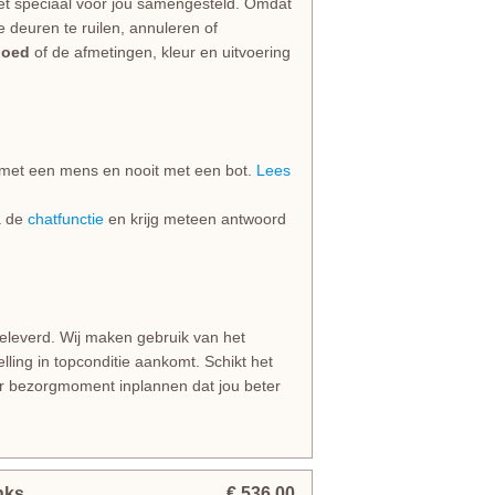
et speciaal voor jou samengesteld. Omdat
e deuren te ruilen, annuleren of
goed
of de afmetingen, kleur en uitvoering
jd met een mens en nooit met een bot.
Lees
ia de
chatfunctie
en krijg meteen antwoord
geleverd. Wij maken gebruik van het
lling in topconditie aankomt. Schikt het
er bezorgmoment inplannen dat jou beter
nks
€ 536,00