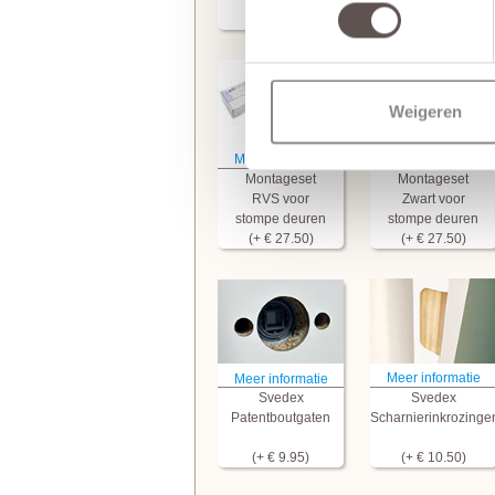
(+ € 67.50)
Weigeren
Meer informatie
Meer informatie
Montageset
Montageset
RVS voor
Zwart voor
stompe deuren
stompe deuren
(+ € 27.50)
(+ € 27.50)
Meer informatie
Meer informatie
Svedex
Svedex
Patentboutgaten
Scharnierinkrozinge
(+ € 9.95)
(+ € 10.50)