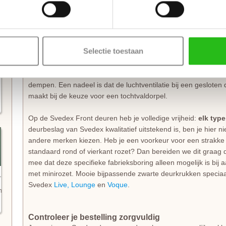
Heb je een
stompe deur
nodig? Dan is het handig om een
mo
bestellen. De speciaal ontwikkelde scharnieren vallen wel in 
de deur gemonteerd (zonder nieuwe inkepingen). De montage i
voorkomt beschadigingen aan de nieuw afgelakte deur.
Selectie toestaan
Het is zeker aan te raden om te kiezen voor een
tochtvaldorpe
als de voordeur niet volledig tochtvrij sluit. Voor slaapkamers
dempen. Een nadeel is dat de luchtventilatie bij een gesloten d
maakt bij de keuze voor een tochtvaldorpel.
Op de Svedex Front deuren heb je volledige vrijheid:
elk typ
deurbeslag van Svedex kwalitatief uitstekend is, ben je hier 
andere merken kiezen. Heb je een voorkeur voor een strakke 
standaard rond of vierkant rozet? Dan bereiden we dit graag d
mee dat deze specifieke fabrieksboring alleen mogelijk is bij
met minirozet. Mooie bijpassende zwarte deurkrukken speciaal
Svedex
Live,
Lounge
en
Voque
.
n
Controleer je bestelling zorgvuldig