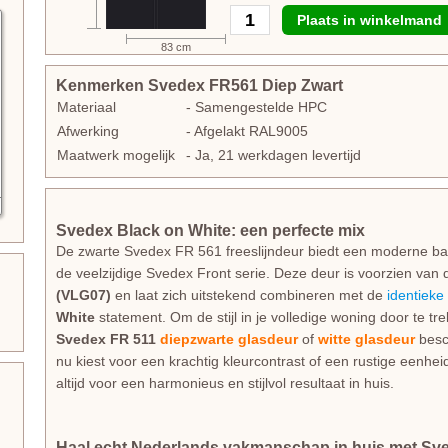
Plaats in winkelmand
83 cm
Kenmerken Svedex FR561 Diep Zwart
Materiaal
- Samengestelde HPC
Afwerking
- Afgelakt RAL9005
Maatwerk mogelijk
- Ja, 21 werkdagen levertijd
Svedex Black on White: een perfecte mix
De zwarte Svedex FR 561 freeslijndeur biedt een moderne basi
de veelzijdige Svedex Front serie. Deze deur is voorzien van 
(VLG07)
en laat zich uitstekend combineren met de
identieke 
White
statement. Om de stijl in je volledige woning door te t
Svedex FR 511
diepzwarte glasdeur
of
witte glasdeur
besch
nu kiest voor een krachtig kleurcontrast of een rustige eenhe
altijd voor een harmonieus en stijlvol resultaat in huis.
Haal echt Nederlands vakmanschap in huis met Sv