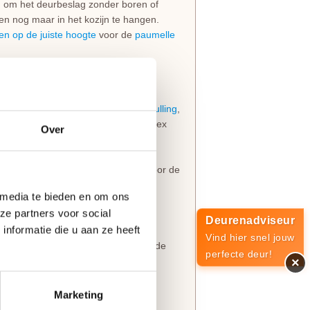
jn om het deurbeslag zonder boren of
en nog maar in het kozijn te hangen.
en op de juiste hoogte
voor de
paumelle
van 39 mm en een sterke
HPC deurvulling
,
model is leverbaar met freeslijn Svedex
Over
zijn altijd voorzien van boringen voor de
lm
.
 media te bieden en om ons
ze partners voor social
opdekuitvoering, in elke denkbare
Deurenadviseur
nformatie die u aan ze heeft
eringen van belang dat je de juiste
Vind hier snel jouw
t slot al in de fabriek infreest, kan de
perfecte deur!
×
rechts
van groot belang.
Marketing