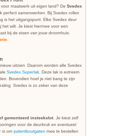
 voor maatwerk uit eigen land? De
Svedex
ijk perfect samenwerken. Bij Svedex rollen
g is het uitgangspunt. Elke Svedex deur
jij het wilt. Je kiest hiermee voor een
ast bij de eisen van jouw droomhuis.
erie
.
an
als nieuw uitzien. Daarom worden alle Svedex
iale
Svedex Superlak
. Deze lak is extreem
den. Bovendien hoef je niet bang te zijn
straling. Svedex is zo zeker van deze
ief gemonteerd insteekslot
. Je kiest zelf
 boringen voor de deurkruk en eventueel
er is om
patentboutgaten
mee te bestellen