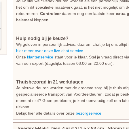
Jouw nieuwe Svedex deuren worden als een persoonlijk pakk
het om dit specifieke maatwerk gaat, is het niet mogelijk om d
retourneren.
Controleer
daarom nog een laatste keer
extra 
helemaal kloppen.
Hulp nodig bij je keuze?
Wij geloven in persoonlijk advies; daarom chat je bij ons alti
hier meer over onze live chat service
.
Onze
klantenservice
staat voor je klaar. Stel je vraag direct v
van een expert (dagelijks tussen 08:00 en 22:00 uur).
Thuisbezorgd in 21 werkdagen
Je nieuwe deuren worden met de grootste zorg bij je thuis af
gespecialiseerde transport van Voordeeldeuren, zodat je beste
moment niet? Geen probleem, je kunt eenvoudig zelf een lat
uitkomt.
Bekijk hier alle details over onze
bezorgservice
.
Svedex FR561 Diep Zwart
211.5
x
83
cm
- Stomp Li