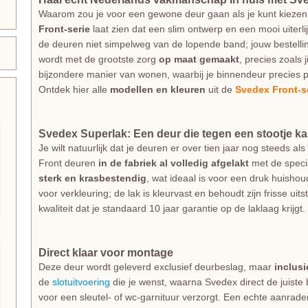
Waarom zou je voor een gewone deur gaan als je kunt kiezen
Front-serie
laat zien dat een slim ontwerp en een mooi uiterl
de deuren niet simpelweg van de lopende band; jouw bestellin
wordt met de grootste zorg
op maat gemaakt
, precies zoals 
bijzondere manier van wonen, waarbij je binnendeur precies p
Ontdek hier alle
modellen en kleuren
uit de
Svedex Front-s
Svedex Superlak: Een deur die tegen een stootje k
Je wilt natuurlijk dat je deuren er over tien jaar nog steeds 
Front deuren
in de fabriek al volledig afgelakt
met de spec
sterk en krasbestendig
, wat ideaal is voor een druk huishou
voor verkleuring; de lak is kleurvast en behoudt zijn frisse uit
kwaliteit dat je standaard 10 jaar garantie op de laklaag krijgt.
Direct klaar voor montage
Deze deur wordt geleverd exclusief deurbeslag, maar
inclus
de
slotuitvoering
die je wenst, waarna Svedex direct de juiste
voor een sleutel- of wc-garnituur verzorgt. Een echte aanrad