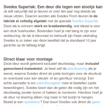
Svedex Superlak: Een deur die tegen een stootje kan
Je wilt natuurlijk dat je deuren er over tien jaar nog steeds als
nieuw uitzien. Daarom worden alle Svedex Front deuren
in de
met de speciale
Svedex Superlak
.
fabriek al volledig afgelakt
Deze lak is extreem
, wat ideaal is voor
sterk en krasbestendig
een druk huishouden. Bovendien hoef je niet bang te zijn voor
verkleuring; de lak is kleurvast en behoudt zijn frisse uitstraling.
Svedex is zo zeker van deze kwaliteit dat je standaard 10 jaar
garantie op de laklaag krijgt.
Direct klaar voor montage
Deze deur wordt geleverd exclusief deurbeslag, maar
inclusief
. Je kiest zelf de
slotuitvoering
die je
gemonteerd insteekslot
wenst, waarna Svedex direct de juiste boringen voor de deurkruk
en eventueel voor een sleutel- of wc-garnituur verzorgt. Een
echte aanrader is om
patentboutgaten
mee te bestellen (optie
bewerkingen). Svedex boort dan de gaten die nodig zijn om het
deurbeslag zonder boren of hakken te monteren. Hierdoor hoef je
de deur na levering alleen nog maar in het kozijn te hangen.
Bestel je een
opdekdeur
? Dan boort Svedex ook direct de
gaten