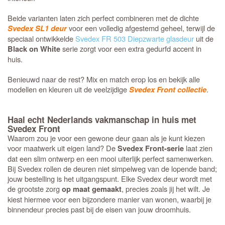
Beide varianten laten zich perfect combineren met de dichte
voor een volledig afgestemd geheel, terwijl de
Svedex SL1 deur
speciaal ontwikkelde
Svedex FR 503 Diepzwarte glasdeur
uit de
serie zorgt voor een extra gedurfd accent in
Black on White
huis.
Benieuwd naar de rest? Mix en match erop los en bekijk alle
modellen en kleuren uit de veelzijdige
.
Svedex Front collectie
Haal echt Nederlands vakmanschap in huis met
Svedex Front
Waarom zou je voor een gewone deur gaan als je kunt kiezen
voor maatwerk uit eigen land? De
laat zien
Svedex Front-serie
dat een slim ontwerp en een mooi uiterlijk perfect samenwerken.
Bij Svedex rollen de deuren niet simpelweg van de lopende band;
jouw bestelling is het uitgangspunt. Elke Svedex deur wordt met
de grootste zorg
, precies zoals jij het wilt. Je
op maat gemaakt
kiest hiermee voor een bijzondere manier van wonen, waarbij je
binnendeur precies past bij de eisen van jouw droomhuis.