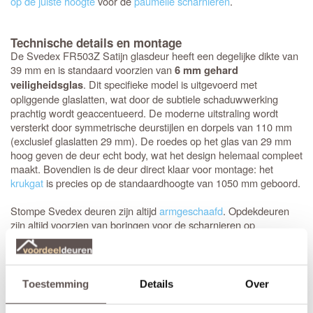
op de juiste hoogte
voor de
paumelle scharnieren
.
Technische details en montage
De Svedex FR503Z Satijn glasdeur heeft een degelijke dikte van
39 mm en is standaard voorzien van
6 mm gehard
. Dit specifieke model is uitgevoerd met
veiligheidsglas
opliggende glaslatten, wat door de subtiele schaduwwerking
prachtig wordt geaccentueerd. De moderne uitstraling wordt
versterkt door symmetrische deurstijlen en dorpels van 110 mm
(exclusief glaslatten 29 mm). De roedes op het glas van 29 mm
hoog geven de deur echt body, wat het design helemaal compleet
maakt. Bovendien is de deur direct klaar voor montage: het
krukgat
is precies op de standaardhoogte van 1050 mm geboord.
Stompe Svedex deuren zijn altijd
armgeschaafd
. Opdekdeuren
zijn altijd voorzien van boringen voor de scharnieren op
standaardhoogte. Bekijk de
Svedex montagefilm
.
Elk model
Svedex-deur
is leverbaar in zowel een stompe als
opdekuitvoering, in elke denkbare standaardmaat of afwijkende
Toestemming
Details
Over
afmeting. Het is voor beide uitvoeringen van belang dat je de
juiste draairichting doorgeeft tijdens het bestellen. Doordat