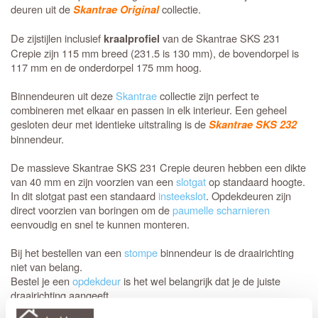
deuren uit de
collectie.
Skantrae Original
De zijstijlen inclusief
van de Skantrae SKS 231
kraalprofiel
Crepie zijn 115 mm breed (231.5 is 130 mm), de bovendorpel is
117 mm en de onderdorpel 175 mm hoog.
Binnendeuren uit deze
Skantrae
collectie zijn perfect te
combineren met elkaar en passen in elk interieur. Een geheel
gesloten deur met identieke uitstraling is de
Skantrae SKS 232
binnendeur.
De massieve Skantrae SKS 231 Crepie deuren hebben een dikte
van 40 mm en zijn voorzien van een
slotgat
op standaard hoogte.
In dit slotgat past een standaard
insteekslot
. Opdekdeuren zijn
direct voorzien van boringen om de
paumelle scharnieren
eenvoudig en snel te kunnen monteren.
Bij het bestellen van een
stompe
binnendeur is de draairichting
niet van belang.
Bestel je een
opdekdeur
is het wel belangrijk dat je de juiste
draairichting aangeeft.