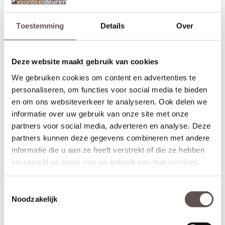
Skantrae SKS 231 Crepie zelf passend maken
Stompe deuren zijn aan beide deurstijlen en de bovendorpel 10
mm in te korten. De onderdorpel van de Skantrae SKS 231
Toestemming
Details
Over
Crepie is zelfs tot 60 mm in te korten.
Een opdekdeur is door de opdekranden alleen aan de onderzijde
Deze website maakt gebruik van cookies
60 mm in te korten.
De garantie van 10 jaar blijft van kracht binnen deze aangegeven
We gebruiken cookies om content en advertenties te
marges.
personaliseren, om functies voor social media te bieden
Afwerken van Skantrae SKS 231 Crepie deuren
en om ons websiteverkeer te analyseren. Ook delen we
Deze sterke MDF-deuren zijn rondom voorbehandeld met een
informatie over uw gebruik van onze site met onze
witte grondverf. Licht opschuren, plamuren, ontvetten en
partners voor social media, adverteren en analyse. Deze
tweemaal aflakken is het advies voor het mooiste eindresultaat.
partners kunnen deze gegevens combineren met andere
informatie die u aan ze heeft verstrekt of die ze hebben
Thuisbezorgd in slechts 5 werkdagen
verzameld op basis van uw gebruik van hun services.
(Bewerkingen zoals een extra tochtvaldorpel verlengt de levertijd
Toestemmingsselectie
met 3 werkdagen)
Noodzakelijk
Kenmerken Skantrae SKS 231 Crepie