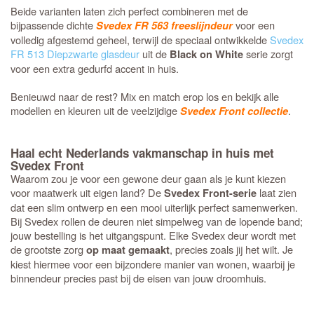
Beide varianten laten zich perfect combineren met de
bijpassende dichte
voor een
Svedex FR 563 freeslijndeur
volledig afgestemd geheel, terwijl de speciaal ontwikkelde
Svedex
FR 513 Diepzwarte glasdeur
uit de
serie zorgt
Black on White
voor een extra gedurfd accent in huis.
Benieuwd naar de rest? Mix en match erop los en bekijk alle
modellen en kleuren uit de veelzijdige
.
Svedex Front collectie
Haal echt Nederlands vakmanschap in huis met
Svedex Front
Waarom zou je voor een gewone deur gaan als je kunt kiezen
voor maatwerk uit eigen land? De
laat zien
Svedex Front-serie
dat een slim ontwerp en een mooi uiterlijk perfect samenwerken.
Bij Svedex rollen de deuren niet simpelweg van de lopende band;
jouw bestelling is het uitgangspunt. Elke Svedex deur wordt met
de grootste zorg
, precies zoals jij het wilt. Je
op maat gemaakt
kiest hiermee voor een bijzondere manier van wonen, waarbij je
binnendeur precies past bij de eisen van jouw droomhuis.