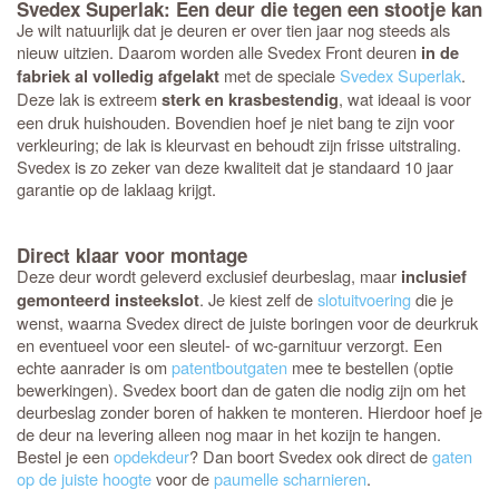
Svedex Superlak: Een deur die tegen een stootje kan
Je wilt natuurlijk dat je deuren er over tien jaar nog steeds als
nieuw uitzien. Daarom worden alle Svedex Front deuren
in de
met de speciale
Svedex Superlak
.
fabriek al volledig afgelakt
Deze lak is extreem
, wat ideaal is voor
sterk en krasbestendig
een druk huishouden. Bovendien hoef je niet bang te zijn voor
verkleuring; de lak is kleurvast en behoudt zijn frisse uitstraling.
Svedex is zo zeker van deze kwaliteit dat je standaard 10 jaar
garantie op de laklaag krijgt.
Direct klaar voor montage
Deze deur wordt geleverd exclusief deurbeslag, maar
inclusief
. Je kiest zelf de
slotuitvoering
die je
gemonteerd insteekslot
wenst, waarna Svedex direct de juiste boringen voor de deurkruk
en eventueel voor een sleutel- of wc-garnituur verzorgt. Een
echte aanrader is om
patentboutgaten
mee te bestellen (optie
bewerkingen). Svedex boort dan de gaten die nodig zijn om het
deurbeslag zonder boren of hakken te monteren. Hierdoor hoef je
de deur na levering alleen nog maar in het kozijn te hangen.
Bestel je een
opdekdeur
? Dan boort Svedex ook direct de
gaten
op de juiste hoogte
voor de
paumelle scharnieren
.