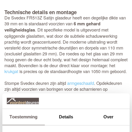
Technische details en montage
De Svedex FR513Z Satijn glasdeur heeft een degelijke dikte van
39 mm en is standaard voorzien van
6 mm gehard
. Dit specifieke model is uitgevoerd met
veiligheidsglas
opliggende glaslatten, wat door de subtiele schaduwwerking
prachtig wordt geaccentueerd. De moderne uitstraling wordt
versterkt door symmetrische deurstijlen en dorpels van 110 mm
(exclusief glaslatten 29 mm). De roedes op het glas van 29 mm
hoog geven de deur echt body, wat het design helemaal compleet
maakt. Bovendien is de deur direct klaar voor montage: het
krukgat
is precies op de standaardhoogte van 1050 mm geboord.
Stompe Svedex deuren zijn altijd
armgeschaafd
. Opdekdeuren
zijn altijd voorzien van boringen voor de scharnieren op
standaardhoogte. Bekijk de
Svedex montagefilm
.
Elk model
Svedex-deur
is leverbaar in zowel een stompe als
opdekuitvoering, in elke denkbare standaardmaat of afwijkende
Toestemming
Details
Over
afmeting. Het is voor beide uitvoeringen van belang dat je de
juiste draairichting doorgeeft tijdens het bestellen. Doordat
Svedex het slot al in de fabriek infreest, kan de deur niet