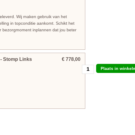
geleverd. Wij maken gebruik van het
lling in topconditie aankomt. Schikt het
er bezorgmoment inplannen dat jou beter
m
- Stomp Links
€ 778,00
Plaats in winke