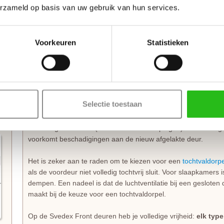
erzameld op basis van uw gebruik van hun services.
scharnieren op standaardhoogte. Bekijk de
Svedex montagefi
Elk model
Svedex-deur
is leverbaar in zowel een stompe als 
standaardmaat of afwijkende afmeting. Het is voor beide uitvo
Voorkeuren
Statistieken
draairichting doorgeeft tijdens het bestellen. Doordat Svedex he
deur niet omgedraaid worden en is de
keuze tussen links en 
Maak je Svedex Front binnendeur compleet
Selectie toestaan
Heb je een
stompe deur
nodig? Dan is het handig om een
mo
bestellen. De speciaal ontwikkelde scharnieren vallen wel in 
de deur gemonteerd (zonder nieuwe inkepingen). De montage i
voorkomt beschadigingen aan de nieuw afgelakte deur.
Het is zeker aan te raden om te kiezen voor een
tochtvaldorpe
als de voordeur niet volledig tochtvrij sluit. Voor slaapkamers
dempen. Een nadeel is dat de luchtventilatie bij een gesloten d
maakt bij de keuze voor een tochtvaldorpel.
Op de Svedex Front deuren heb je volledige vrijheid:
elk typ