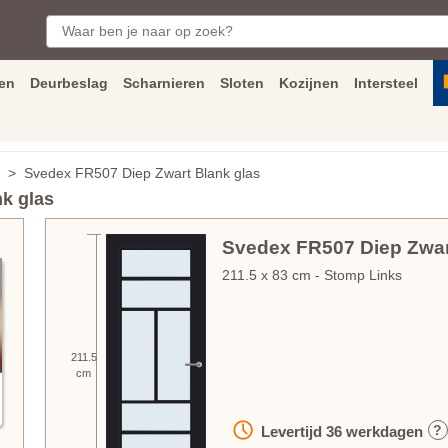
en
Deurbeslag
Scharnieren
Sloten
Kozijnen
Intersteel
ngen
Inmeet
en
montage
service
Bezorging
tot achter de voorde
> Svedex FR507 Diep Zwart Blank glas
k glas
Svedex FR507 Diep Zwar
211.5
x
83
cm
- Stomp Links
211.5
cm
?
Levertijd
36
werkdagen