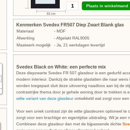
Plaats in winkelmand
83 cm
Kenmerken Svedex FR507 Diep Zwart Blank glas
Materiaal
- MDF
Afwerking
- Afgelakt RAL9005
Maatwerk mogelijk
- Ja, 21 werkdagen levertijd
Svedex Black on White: een perfecte mix
Deze diepzwarte Svedex FR 507 glasdeur is een gedurfd accent
modern interieur. Dankzij de strakke glaslatten die naar wens 
worden toegepast sluit deze uitvoering naadloos aan bij de stij
contrastrijke thema door je gehele woning door te trekken is 
witte variant van deze glasdeur
ontwikkeld wat zorgt voor ee
Voor een uniek contrast zijn de witte glasdeuren optioneel t
zorgt voor een krachtige en eigentijdse uitstraling. Wil je een
Combineer deze glasdeur dan met de bijpassende dichte
Sve