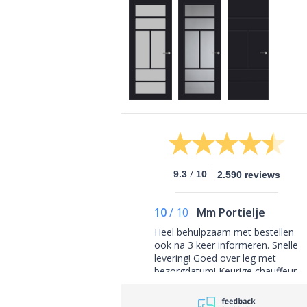
/
9.3
10
2.590 reviews
10
/
10
Mm Portielje
Heel behulpzaam met bestellen
ook na 3 keer informeren. Snelle
levering! Goed over leg met
bezorgdatum! Keurige chauffeur
samen alley even gecheckt. Dus
dit wordt onze 4de bestelling bij