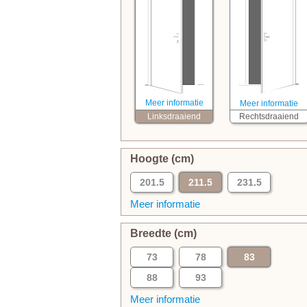
Meer informatie
Meer informatie
Linksdraaiend
Rechtsdraaiend
Hoogte (cm)
201.5
211.5
231.5
Meer informatie
Breedte (cm)
73
78
83
88
93
Meer informatie