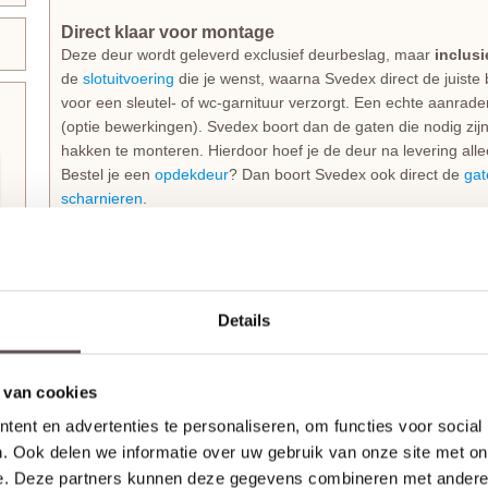
Direct klaar voor montage
Deze deur wordt geleverd exclusief deurbeslag, maar
inclus
de
slotuitvoering
die je wenst, waarna Svedex direct de juiste
voor een sleutel- of wc-garnituur verzorgt. Een echte aanrad
(optie bewerkingen). Svedex boort dan de gaten die nodig zi
hakken te monteren. Hierdoor hoef je de deur na levering alle
Bestel je een
opdekdeur
? Dan boort Svedex ook direct de
gat
scharnieren
.
Technische details en montage
De Svedex FR507 Diep Zwart Blank glasdeur heeft een degeli
voorzien van
6 mm gehard veiligheidsglas
. Dit specifieke 
Details
glaslatten, wat door de subtiele schaduwwerking prachtig wor
wordt versterkt door symmetrische deurstijlen en dorpels van
roedes op het glas van 29 mm hoog geven de deur echt body,
 van cookies
Bovendien is de deur direct klaar voor montage: het
krukgat
i
ent en advertenties te personaliseren, om functies voor social
mm geboord.
. Ook delen we informatie over uw gebruik van onze site met on
e. Deze partners kunnen deze gegevens combineren met andere i
Stompe Svedex deuren zijn altijd
armgeschaafd
. Opdekdeuren 