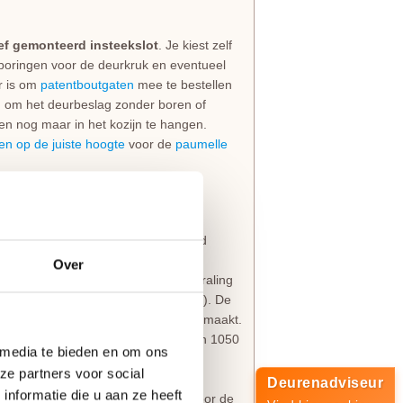
ief gemonteerd insteekslot
. Je kiest zelf
 boringen voor de deurkruk en eventueel
er is om
patentboutgaten
mee te bestellen
jn om het deurbeslag zonder boren of
en nog maar in het kozijn te hangen.
en op de juiste hoogte
voor de
paumelle
jke dikte van 39 mm en is standaard
model is uitgevoerd met opliggende
Over
dt geaccentueerd. De moderne uitstraling
 110 mm (exclusief glaslatten 29 mm). De
 wat het design helemaal compleet maakt.
s precies op de standaardhoogte van 1050
 media te bieden en om ons
ze partners voor social
Deurenadviseur
nformatie die u aan ze heeft
zijn altijd voorzien van boringen voor de