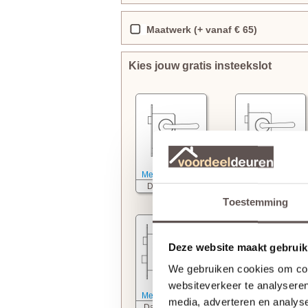
Maatwerk (+ vanaf € 65)
Kies jouw gratis insteekslot
Meer informatie
Meer informatie
Deurkrukslot
WC slot
Toestemming
Deze website maakt gebruik
We gebruiken cookies om cont
websiteverkeer te analyseren
Meer informatie
Meer informatie
media, adverteren en analys
Dag- nachtslot
Cilinderslot