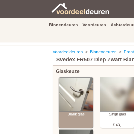
Binnendeuren
Voordeuren
Achterdeur
9.3
/
10
van
2590
beoordeli
Voordeeldeuren
>
Binnendeuren
>
Front
Svedex FR507 Diep Zwart Blan
Glaskeuze
Blank glas
Satijn glas
€ 43,-