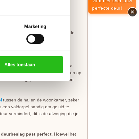
Vind hier snel jouw
lm
.
perfecte deur!
×
opdekuitvoering, in elke denkbare
eringen van belang dat je de juiste
Marketing
t slot al in de fabriek infreest, kan de
rechts
van groot belang.
Alles toestaan
ntageset voor stompe deuren
mee te
de krozingen in het kozijn, maar worden op
s eenvoudig, past in elke situatie en
l
tussen de hal en de woonkamer, zeker
 is een valdorpel handig om geluid te
eur vermindert; dit is de afweging die je
e deurbeslag past perfect
. Hoewel het