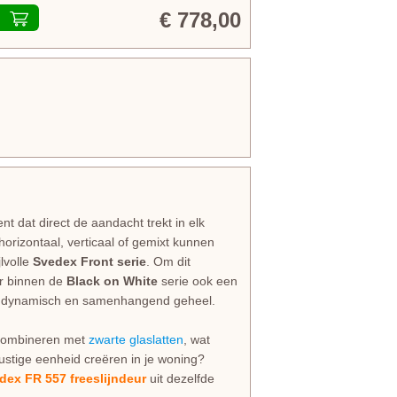
€ 778,00
 dat direct de aandacht trekt in elk
horizontaal, verticaal of gemixt kunnen
lvolle
Svedex Front serie
. Om dit
er binnen de
Black on White
serie ook een
n dynamisch en samenhangend geheel.
e combineren met
zwarte glaslatten
, wat
 rustige eenheid creëren in je woning?
dex FR 557 freeslijndeur
uit dezelfde