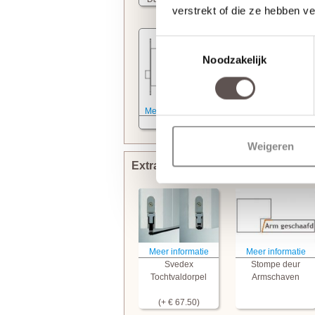
verstrekt of die ze hebben v
Toestemmingsselectie
Noodzakelijk
Meer informatie
Kastslot
Weigeren
Extra bewerkingen toevoegen
Meer informatie
Meer informatie
Svedex
Stompe deur
Tochtvaldorpel
Armschaven
(+ € 67.50)