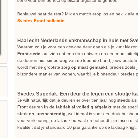
serie voor een perfect op elkaar afgestemd geheel.
Benieuwd naar de rest? Mix en match erop los en bekijk alle m
Svedex Front collectie
.
Haal echt Nederlands vakmanschap in huis met Sv
Waarom zou je voor een gewone deur gaan als je kunt kiezen
Front-serie
laat zien dat een slim ontwerp en een mooi uiterl
de deuren niet simpelweg van de lopende band; jouw bestellin
wordt met de grootste zorg
op maat gemaakt
, precies zoals 
bijzondere manier van wonen, waarbij je binnendeur precies p
Svedex Superlak: Een deur die tegen een stootje k
Je wilt natuurlijk dat je deuren er over tien jaar nog steeds 
Front deuren
in de fabriek al volledig afgelakt
met de spec
sterk en krasbestendig
, wat ideaal is voor een druk huishou
voor verkleuring; de lak is kleurvast en behoudt zijn frisse uit
kwaliteit dat je standaard 10 jaar garantie op de laklaag krijgt.