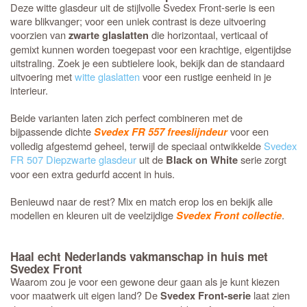
Deze witte glasdeur uit de stijlvolle Svedex Front-serie is een
ware blikvanger; voor een uniek contrast is deze uitvoering
voorzien van
die horizontaal, verticaal of
zwarte glaslatten
gemixt kunnen worden toegepast voor een krachtige, eigentijdse
uitstraling. Zoek je een subtielere look, bekijk dan de standaard
uitvoering met
witte glaslatten
voor een rustige eenheid in je
interieur.
Beide varianten laten zich perfect combineren met de
bijpassende dichte
voor een
Svedex FR 557 freeslijndeur
volledig afgestemd geheel, terwijl de speciaal ontwikkelde
Svedex
FR 507 Diepzwarte glasdeur
uit de
serie zorgt
Black on White
voor een extra gedurfd accent in huis.
Benieuwd naar de rest? Mix en match erop los en bekijk alle
modellen en kleuren uit de veelzijdige
.
Svedex Front collectie
Haal echt Nederlands vakmanschap in huis met
Svedex Front
Waarom zou je voor een gewone deur gaan als je kunt kiezen
voor maatwerk uit eigen land? De
laat zien
Svedex Front-serie