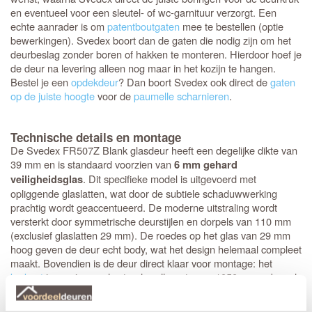
en eventueel voor een sleutel- of wc-garnituur verzorgt. Een
echte aanrader is om
patentboutgaten
mee te bestellen (optie
bewerkingen). Svedex boort dan de gaten die nodig zijn om het
deurbeslag zonder boren of hakken te monteren. Hierdoor hoef je
de deur na levering alleen nog maar in het kozijn te hangen.
Bestel je een
opdekdeur
? Dan boort Svedex ook direct de
gaten
op de juiste hoogte
voor de
paumelle scharnieren
.
Technische details en montage
De Svedex FR507Z Blank glasdeur heeft een degelijke dikte van
39 mm en is standaard voorzien van
6 mm gehard
. Dit specifieke model is uitgevoerd met
veiligheidsglas
opliggende glaslatten, wat door de subtiele schaduwwerking
prachtig wordt geaccentueerd. De moderne uitstraling wordt
versterkt door symmetrische deurstijlen en dorpels van 110 mm
(exclusief glaslatten 29 mm). De roedes op het glas van 29 mm
hoog geven de deur echt body, wat het design helemaal compleet
maakt. Bovendien is de deur direct klaar voor montage: het
krukgat
is precies op de standaardhoogte van 1050 mm geboord.
Stompe Svedex deuren zijn altijd
armgeschaafd
. Opdekdeuren