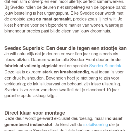
dat een slim ontwerp en een mooi uiterlijk perfect samenwerken.
Bij Svedex rollen de deuren niet simpelweg van de lopende band;
jouw bestelling is het uitgangspunt. Elke Svedex deur wordt met
de grootste zorg
, precies zoals jij het wilt. Je
op maat gemaakt
kiest hiermee voor een bijzondere manier van wonen, waarbij je
binnendeur precies past bij de eisen van jouw droomhuis.
Svedex Superlak: Een deur die tegen een stootje kan
Je wilt natuurlijk dat je deuren er over tien jaar nog steeds als
nieuw uitzien. Daarom worden alle Svedex Front deuren
in de
met de speciale
Svedex Superlak
.
fabriek al volledig afgelakt
Deze lak is extreem
, wat ideaal is voor
sterk en krasbestendig
een druk huishouden. Bovendien hoef je niet bang te zijn voor
verkleuring; de lak is kleurvast en behoudt zijn frisse uitstraling.
Svedex is zo zeker van deze kwaliteit dat je standaard 10 jaar
garantie op de laklaag krijgt.
Direct klaar voor montage
Deze deur wordt geleverd exclusief deurbeslag, maar
inclusief
. Je kiest zelf de
slotuitvoering
die je
gemonteerd insteekslot
wenst, waarna Svedex direct de juiste boringen voor de deurkruk