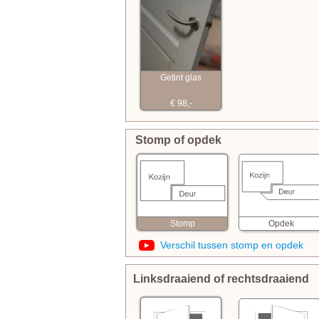
Getint glas
€ 98,-
Stomp of opdek
Opdek
Stomp
Verschil tussen stomp en opdek
Linksdraaiend of rechtsdraaiend