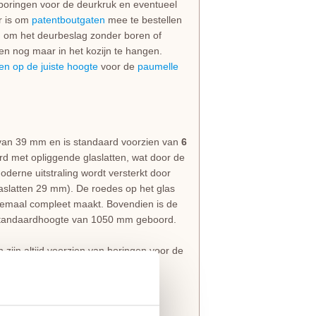
 boringen voor de deurkruk en eventueel
er is om
patentboutgaten
mee te bestellen
jn om het deurbeslag zonder boren of
en nog maar in het kozijn te hangen.
en op de juiste hoogte
voor de
paumelle
van 39 mm en is standaard voorzien van
6
erd met opliggende glaslatten, wat door de
derne uitstraling wordt versterkt door
aslatten 29 mm). De roedes op het glas
lemaal compleet maakt. Bovendien is de
 standaardhoogte van 1050 mm geboord.
zijn altijd voorzien van boringen voor de
lm
.
opdekuitvoering, in elke denkbare
eringen van belang dat je de juiste