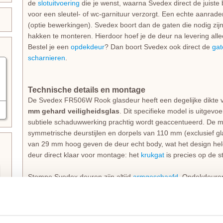
de
slotuitvoering
die je wenst, waarna Svedex direct de juiste
voor een sleutel- of wc-garnituur verzorgt. Een echte aanrad
(optie bewerkingen). Svedex boort dan de gaten die nodig zi
hakken te monteren. Hierdoor hoef je de deur na levering alle
Bestel je een
opdekdeur
? Dan boort Svedex ook direct de
gat
scharnieren
.
Technische details en montage
De Svedex FR506W Rook glasdeur heeft een degelijke dikte 
mm gehard veiligheidsglas
. Dit specifieke model is uitgevo
subtiele schaduwwerking prachtig wordt geaccentueerd. De mo
symmetrische deurstijlen en dorpels van 110 mm (exclusief gl
van 29 mm hoog geven de deur echt body, wat het design he
deur direct klaar voor montage: het
krukgat
is precies op de
Stompe Svedex deuren zijn altijd
armgeschaafd
. Opdekdeuren 
scharnieren op standaardhoogte. Bekijk de
Svedex montagefi
Elk model
Svedex-deur
is leverbaar in zowel een stompe als 
standaardmaat of afwijkende afmeting. Het is voor beide uitvo