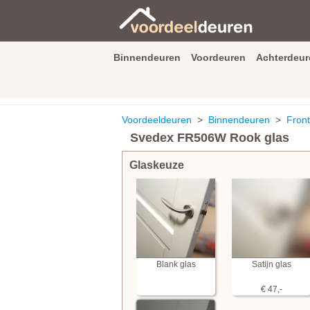
Binnendeuren
Voordeuren
Achterdeur
9.3
/
10
van
2590
beoordeli
Voordeeldeuren
>
Binnendeuren
>
Front
Svedex FR506W Rook glas
Glaskeuze
Blank glas
Satijn glas
€ 47,-