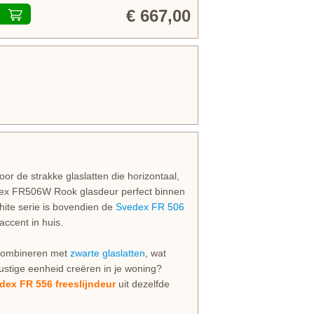
€ 667,00
or de strakke glaslatten die horizontaal,
edex FR506W Rook glasdeur perfect binnen
hite serie is bovendien de
Svedex FR 506
accent in huis.
e combineren met
zwarte glaslatten
, wat
 rustige eenheid creëren in je woning?
dex FR 556 freeslijndeur
uit dezelfde