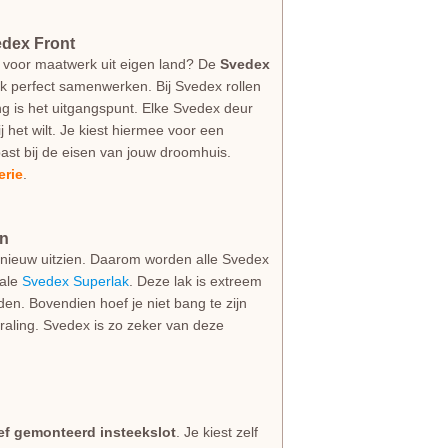
edex Front
 voor maatwerk uit eigen land? De
Svedex
ijk perfect samenwerken. Bij Svedex rollen
g is het uitgangspunt. Elke Svedex deur
jij het wilt. Je kiest hiermee voor een
ast bij de eisen van jouw droomhuis.
erie
.
an
als nieuw uitzien. Daarom worden alle Svedex
iale
Svedex Superlak
. Deze lak is extreem
den. Bovendien hoef je niet bang te zijn
straling. Svedex is zo zeker van deze
ief gemonteerd insteekslot
. Je kiest zelf