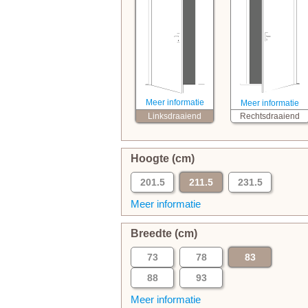
Meer informatie
Meer informatie
Linksdraaiend
Rechtsdraaiend
Hoogte (cm)
201.5
211.5
231.5
Meer informatie
Breedte (cm)
73
78
83
88
93
Meer informatie