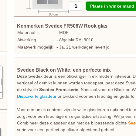
Plaats in winkelmand
83 cm
Kenmerken Svedex FR506W Rook glas
Materiaal
- MDF
Afwerking
- Afgelakt RAL9010
Maatwerk mogelijk
- Ja, 21 werkdagen levertijd
Svedex Black on White: een perfecte mix
Deze Svedex deur is een blikvanger in elk modern interieur. Do
verticaal of gemixt kunnen worden toegepast, past deze Sv
de stijlvolle
Svedex Front-serie
. Speciaal voor de Black on W
Diepzwarte glasdeur
ontwikkeld voor een krachtig en gedurfd 
Voor een uniek contrast zijn de witte glasdeuren optioneel t
zorgt voor een krachtige en eigentijdse uitstraling. Wil je een
Combineer deze glasdeur dan met de bijpassende dichte
Sve
serie voor een perfect op elkaar afgestemd geheel.