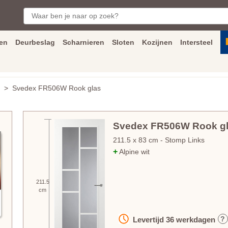
en
Deurbeslag
Scharnieren
Sloten
Kozijnen
Intersteel
ngen
Inmeet
en
montage
service
Bezorging
tot achter de voorde
> Svedex FR506W Rook glas
Svedex FR506W Rook g
211.5
x
83
cm
- Stomp Links
+
Alpine wit
211.5
cm
?
Levertijd
36
werkdagen