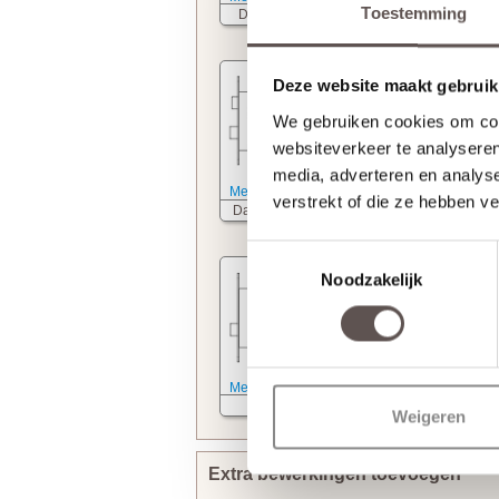
Toestemming
Deurkrukslot
WC slot
Deze website maakt gebruik
We gebruiken cookies om cont
websiteverkeer te analyseren
media, adverteren en analys
Meer informatie
Meer informatie
verstrekt of die ze hebben v
Dag- nachtslot
Cilinderslot
Toestemmingsselectie
Noodzakelijk
Meer informatie
Kastslot
Weigeren
Extra bewerkingen toevoegen