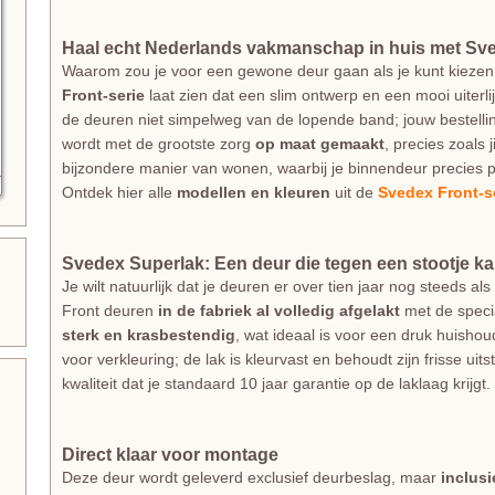
Haal echt Nederlands vakmanschap in huis met Sv
Waarom zou je voor een gewone deur gaan als je kunt kiezen
Front-serie
laat zien dat een slim ontwerp en een mooi uiterl
de deuren niet simpelweg van de lopende band; jouw bestellin
wordt met de grootste zorg
op maat gemaakt
, precies zoals 
bijzondere manier van wonen, waarbij je binnendeur precies p
Ontdek hier alle
modellen en kleuren
uit de
Svedex Front-s
Svedex Superlak: Een deur die tegen een stootje k
Je wilt natuurlijk dat je deuren er over tien jaar nog steeds 
Front deuren
in de fabriek al volledig afgelakt
met de spec
sterk en krasbestendig
, wat ideaal is voor een druk huishou
voor verkleuring; de lak is kleurvast en behoudt zijn frisse uit
kwaliteit dat je standaard 10 jaar garantie op de laklaag krijgt.
Direct klaar voor montage
Deze deur wordt geleverd exclusief deurbeslag, maar
inclus