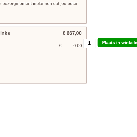
er bezorgmoment inplannen dat jou beter
Links
€ 667,00
Plaats in winke
€
0.00