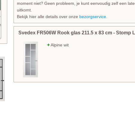
moment niet? Geen probleem, je kunt eenvoudig zelf een lat
uitkomt.
Bekijk hier alle details over onze
bezorgservice
.
n
Svedex FR506W Rook glas
211.5
x
83
cm
- Stomp 
+
Alpine wit