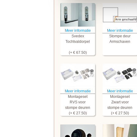
Meer informatie
Meer informatie
Svedex
Stompe deur
Tochtvaldorpel
Armschaven
(+ € 67.50)
Meer informatie
Meer informatie
Montageset
Montageset
RVS voor
Zwart voor
stompe deuren
stompe deuren
(+ € 27.50)
(+ € 27.50)